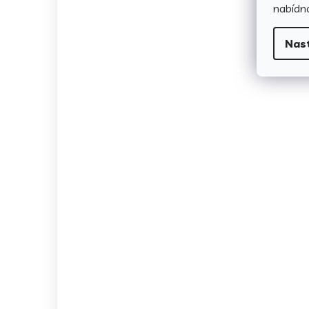
nabídno
Nas