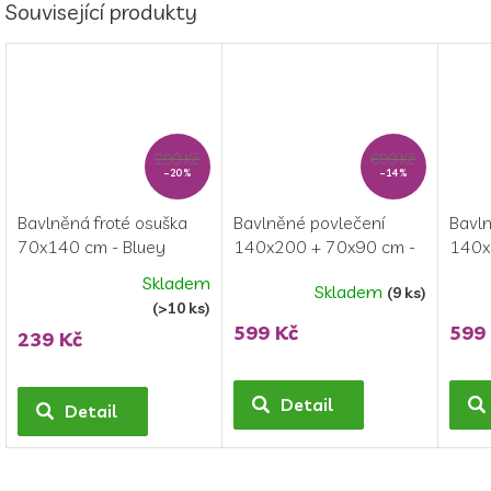
Související produkty
299 Kč
699 Kč
–20 %
–14 %
Bavlněná froté osuška
Bavlněné povlečení
Bavln
70x140 cm - Bluey
140x200 + 70x90 cm -
140x
Bluey
Bluey
Skladem
Skladem
(9 ks)
Průměrné
Prům
Průměrné
(>10 ks)
hodnocení
hodn
hodnocení
599 Kč
599
239 Kč
produktu
produ
produktu
je
je
je
5,0
5,0
5,0
Detail
Detail
z
z
z
5
5
5
hvězdiček.
hvězd
hvězdiček.