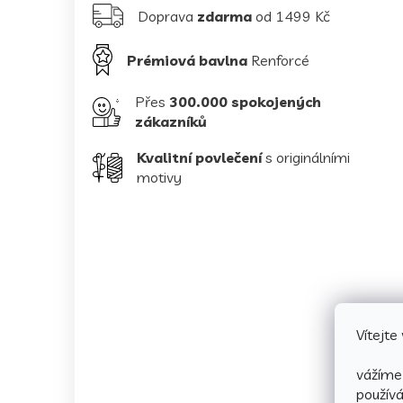
Doprava
zdarma
od 1499 Kč
Prémiová bavlna
Renforcé
Přes
300.000 spokojených
zákazníků
Kvalitní povlečení
s originálními
motivy
Vítejt
vážíme 
použív