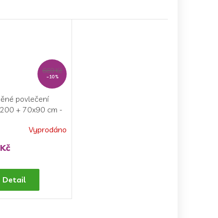
669 Kč
–10 %
ěné povlečení
200 + 70x90 cm -
 Hra na pláži
Vyprodáno
ěrné
ocení
 Kč
ktu
Detail
iček.