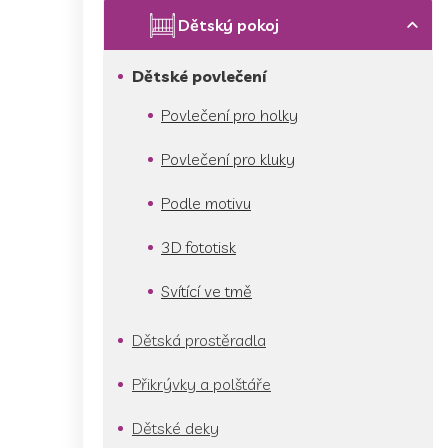
p
a
Dětský pokoj
n
e
Dětské povlečení
l
Povlečení pro holky
Povlečení pro kluky
Podle motivu
3D fototisk
Svítící ve tmě
Dětská prostěradla
Přikrývky a polštáře
Dětské deky