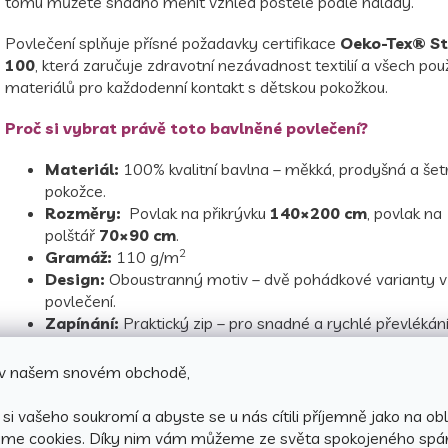
tomu můžete snadno měnit vzhled postele podle nálady.
Povlečení splňuje přísné požadavky certifikace
Oeko-Tex® S
100
, která zaručuje zdravotní nezávadnost textilií a všech pou
materiálů pro každodenní kontakt s dětskou pokožkou.
Proč si vybrat právě toto bavlněné povlečení?
Materiál:
100% kvalitní bavlna – měkká, prodyšná a šet
pokožce.
Rozměry:
Povlak na přikrývku
140×200 cm
, povlak na
polštář
70×90 cm
.
2
Gramáž:
110 g/m
Design:
Oboustranný motiv – dvě pohádkové varianty 
povlečení.
Zapínání:
Praktický zip – pro snadné a rychlé převlékání
Stálobarevnost:
Povlečení si zachovává dlouhou život
nevyblednou ani při častém praní.
e v našem snovém obchodě,
Certifikát:
Oeko-Tex® Standard 100
, který garantuj
nezávadnost textilií.
si vašeho soukromí a abyste se u nás cítili příjemně jako na obl
áme cookies.
Díky nim vám můžeme ze světa spokojeného spá