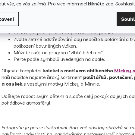
Jak pečovat o povlečení, aby si dlouho zachovalo svou k
ut vše, co vás zajímá. Pro v
íce informací klikněte
zde
. Souhlasí
vzhled?
tavení
Souh
Perte naruby se zapnutým zipem.
Před prvním použitím vyperte samostatně na 40 °C.
Používejte prací prostředky na barevné prádlo.
Zvolte šetrné odstřeďování, aby nedošlo k polámání a t
poškození bavlněných vláken.
Můžete sušit na program "vlhké k žehlení".
Perte podle symbolů uvedených na obale.
Objevte kompletní
kolekci s motivem oblíbeného
Mickey a
naší nabídce najdete široký sortiment
polštářků, povlečení,
a osušek
s veselými motivy Mickey a Minnie.
Udělejte radost svým dětem a slaďte celý pokojík do jejich ob
pohádkové atmosféry!
Fotografie je pouze ilustrativní. Barevné odstíny obrázků se
odlišovat v závislosti na individuálním nastavení vaší obrazovk