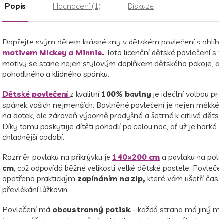
Popis
Hodnocení (1)
Diskuze
Dopřejte svým dětem krásné sny v dětském povlečení s obl
motivem Mickey a Minnie
.
Toto licenční dětské povlečení s
motivy se stane nejen stylovým doplňkem dětského pokoje, al
pohodlného a klidného spánku.
Dětské povlečení
z kvalitní
100% bavlny
je ideální volbou pr
spánek vašich nejmenších. Bavlněné povlečení je nejen měkké
na dotek, ale zároveň výborně prodyšné a šetrné k citlivé dět
Díky tomu poskytuje dítěti pohodlí po celou noc, ať už je horké
chladnější období.
Rozměr povlaku na přikrývku je
140×200 cm
a povlaku na pol
cm
, což odpovídá běžné velikosti velké dětské postele. Povleče
opatřeno praktickým
zapínáním na zip,
které vám ušetří čas 
převlékání lůžkovin.
Povlečení má
oboustranný potisk
– každá strana má jiný mo