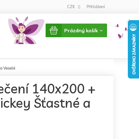
CZK
Přihlášení
Nákupní
Prázdný košík
košík
a Veselé
ečení 140x200 +
ickey Šťastné a