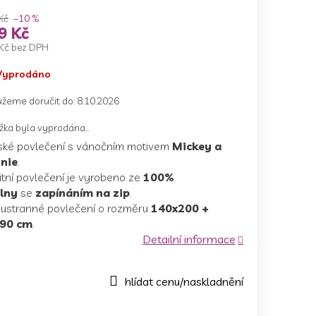
Kč
–10 %
9 Kč
Kč bez DPH
ná
Vyprodáno
a:
žeme doručit do:
8.10.2026
žka byla vyprodána…
ské povlečení s vánočním motivem
Mickey a
nie
.
itní povlečení je vyrobeno ze
100%
lny
se
zapínáním na zip
.
ustranné povlečení o rozměru
140x200 +
90 cm
.
Detailní informace