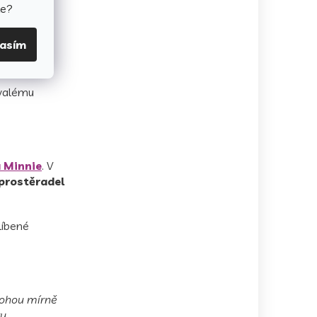
valitu a
te?
lasím
rvalému
 Minnie
. V
 prostěradel
líbené
 mohou mírně
y.