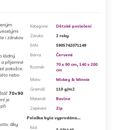
íbeným
Kategorie
:
Dětské povlečení
 veselými
Záruka
:
2 roky
e i zárukou
EAN
:
5905742071149
Barva
:
Červené
o klidný
 a příjemné
70 x 90 cm
,
140 x 200
Rozměr
:
ské pokožce.
cm
 léto nebo
Motiv
:
Mickey & Minnie
Gramáž
:
110 g/m2
štář
70×90
Materiál
:
Bavlna
ní je
při
Zapínání
:
Zip
Položka byla vyprodána…
tiv, díky
Kód
T-071149