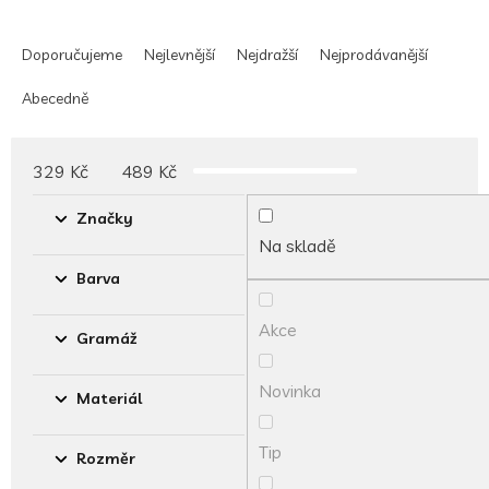
Ř
a
Doporučujeme
Nejlevnější
Nejdražší
Nejprodávanější
z
e
Abecedně
n
í
p
329
Kč
489
Kč
r
o
Značky
d
Na skladě
u
Barva
k
t
Akce
ů
Gramáž
Novinka
Materiál
Tip
Rozměr