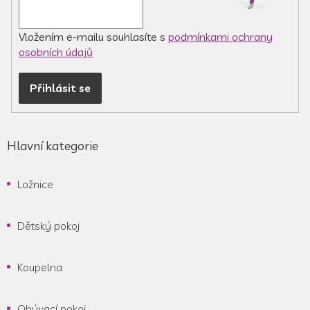
k
y
v
Vložením e-mailu souhlasíte s
podmínkami ochrany
ý
osobních údajů
p
i
Přihlásit se
s
u
Hlavní kategorie
Ložnice
Dětský pokoj
Koupelna
Obývací pokoj