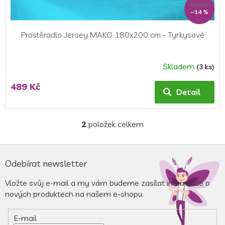
569 Kč
–14 %
Prostěradlo Jersey MAKO 180x200 cm - Tyrkysové
Skladem
(3 ks)
489 Kč
Detail
2
položek celkem
O
v
l
Z
á
á
Odebírat newsletter
d
p
a
a
Vložte svůj e-mail a my vám budeme zasílat informace o
c
t
nových produktech na našem e-shopu.
í
í
p
r
E-mail
v