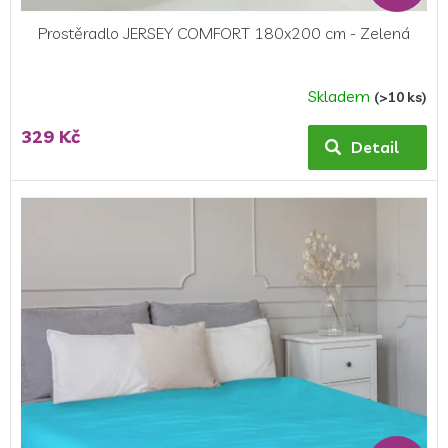
Prostěradlo JERSEY COMFORT 180x200 cm - Zelená
Skladem
(>10 ks)
Průměrné
hodnocení
329 Kč
produktu
Detail
je
5,0
z
5
hvězdiček.