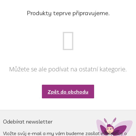
Produkty teprve připravujeme.
Můžete se ale podívat na ostatní kategorie.
Zpět do obchodu
Z
á
Odebírat newsletter
p
a
Vložte svůj e-mail a my vám budeme zasílat informace o