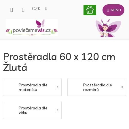
Přejít
CZK
na
obsah
Prostěradla 60 x 120 cm
Žlutá
Prostěradla dle
Prostěradla dle
materiálu
rozměrů
Prostěradla dle
věku