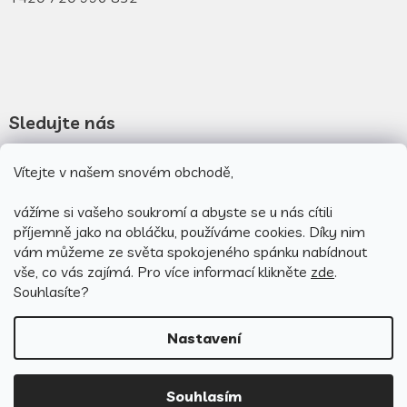
Sledujte nás
Novinky na facebooku
Vítejte v našem snovém obchodě,
Novinky na instagramu
vážíme si vašeho soukromí a abyste se u nás cítili
příjemně jako na obláčku, používáme cookies.
Díky nim
vám můžeme ze světa spokojeného spánku nabídnout
vše, co vás zajímá. Pro v
íce informací klikněte
zde
.
Souhlasíte?
Nastavení
Vytvořil Shoptet
Souhlasím