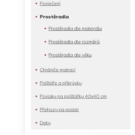
p
Povlečení
a
n
Prostěradla
e
l
Prostěradla dle materiálu
Prostěradla dle rozměrů
Prostěradla dle věku
Chrániče matrací
Polštáře a přikrývky
Povlaky na polštářky 40x40 cm
Přehozy na postel
Deky