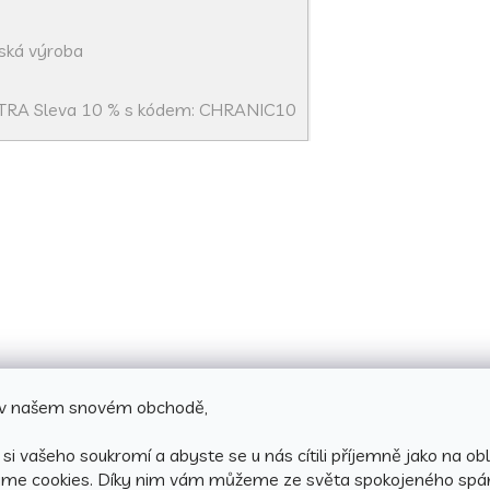
ská výroba
TRA Sleva 10 % s kódem: CHRANIC10
e v našem snovém obchodě,
si vašeho soukromí a abyste se u nás cítili příjemně jako na obl
áme cookies.
Díky nim vám můžeme ze světa spokojeného spá