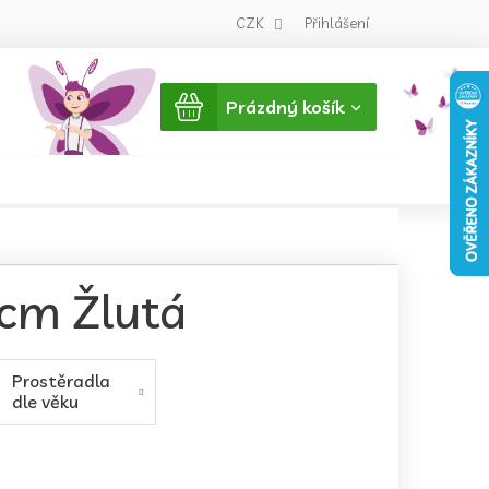
CZK
Přihlášení
Nákupní
Prázdný košík
košík
 cm Žlutá
Prostěradla
dle věku