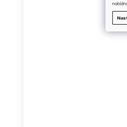
nabídno
Nas