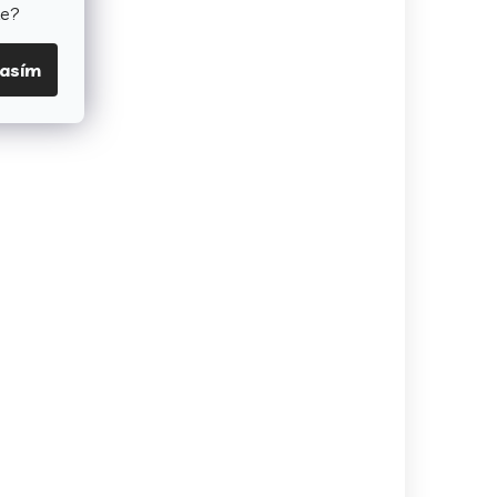
te?
lasím