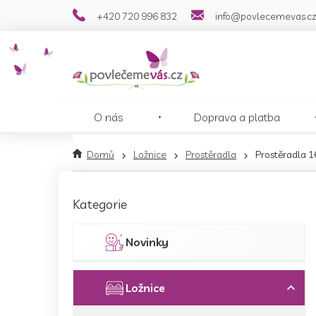
Přejít
+420 720 996 832
info@povlecemevas.c
na
obsah
O nás
Doprava a platba
Domů
Ložnice
Prostěradla
Prostěradla 1
P
o
Přeskočit
Kategorie
s
kategorie
t
r
Novinky
a
n
n
Ložnice
í