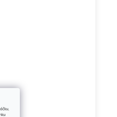
áčku,
nku