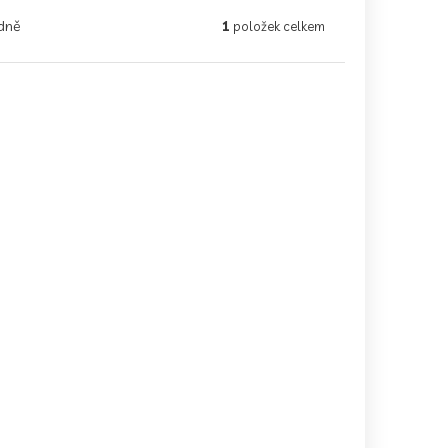
dně
1
položek celkem