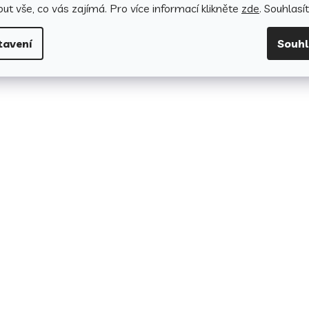
ut vše, co vás zajímá. Pro v
íce informací klikněte
zde
. Souhlasí
tavení
Souh