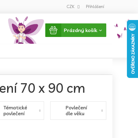
CZK
Přihlášení
Nákupní
Prázdný košík
košík
ení 70 x 90 cm
Tématické
Povlečení
povlečení
dle věku