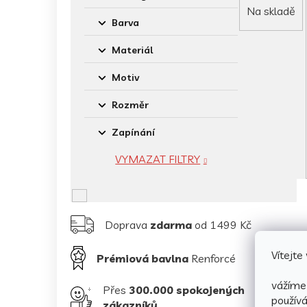
Na skladě
Barva
Materiál
Motiv
Rozměr
Zapínání
VYMAZAT FILTRY
Doprava
zdarma
od 1499 Kč
Vítejt
Prémiová bavlna
Renforcé
vážíme 
Přes
300.000 spokojených
použív
zákazníků