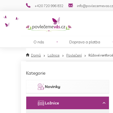
Přejít
+420 720 996 832
info@povlecemevas.c
na
obsah
O nás
Doprava a platba
Domů
Ložnice
Povlečení
Růžové renforcé
P
o
Přeskočit
Kategorie
s
kategorie
t
r
Novinky
a
n
n
Ložnice
í