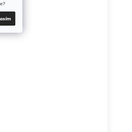
te?
lasím