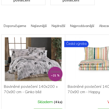
povlečení
povlečení
Ř
a
Doporučujeme
Nejlevnější
Nejdražší
Nejprodávanější
Abece
z
e
V
n
ý
Česká výroba
í
p
p
i
r
s
o
p
d
r
799 Kč
u
o
–21 %
k
d
t
u
Bavlněné povlečení 140x200 +
Bavlněné povlečení 14
ů
k
70x90 cm - Ginko bílé
70x90 cm - Happy
t
ů
Skladem
(4 ks)