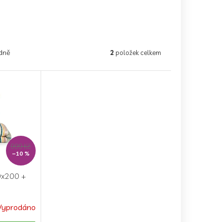
dně
2
položek celkem
999 Kč
–10 %
0x200 +
Vyprodáno