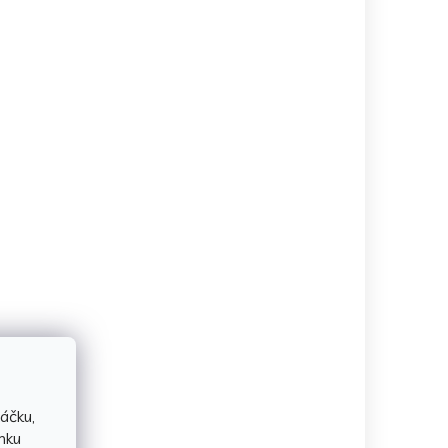
áčku,
nku