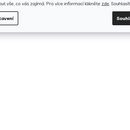
ut vše, co vás zajímá. Pro v
íce informací klikněte
zde
. Souhlasí
tavení
Souh