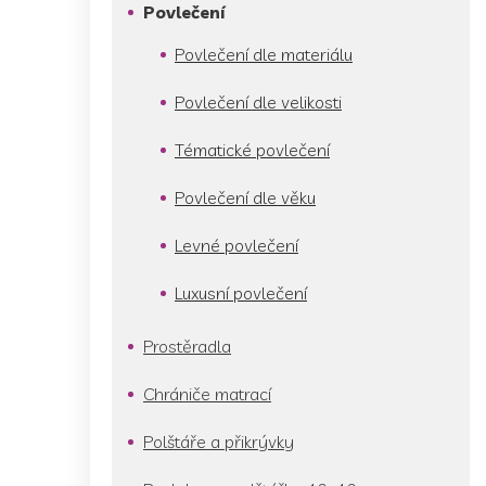
p
Povlečení
a
n
Povlečení dle materiálu
e
l
Povlečení dle velikosti
Tématické povlečení
Povlečení dle věku
Levné povlečení
Luxusní povlečení
Prostěradla
Chrániče matrací
Polštáře a přikrývky