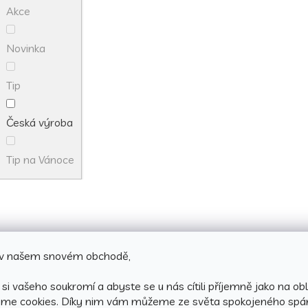
Akce
Novinka
Tip
Česká výroba
Tip na Vánoce
e v našem snovém obchodě,
si vašeho soukromí a abyste se u nás cítili příjemně jako na obl
áme cookies.
Díky nim vám můžeme ze světa spokojeného spá