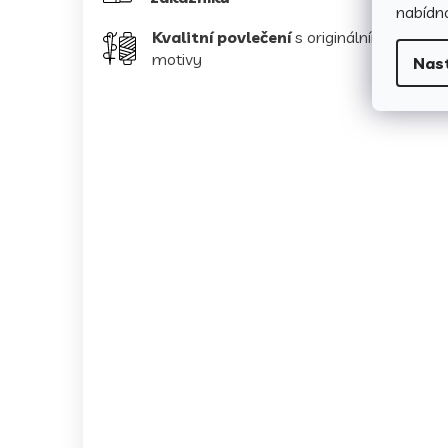
nabídno
Kvalitní povlečení
s originálními
motivy
Nas