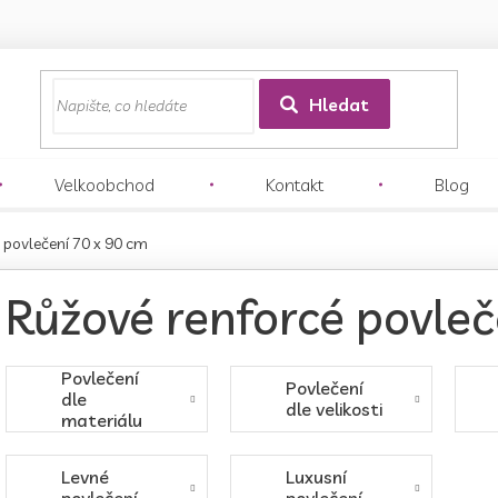
z
Hledat
Velkoobchod
Kontakt
Blog
 povlečení 70 x 90 cm
Růžové renforcé povleč
Povlečení
Povlečení
dle
dle velikosti
materiálu
Levné
Luxusní