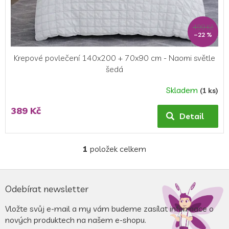
k
t
ů
499 Kč
–22 %
Krepové povlečení 140x200 + 70x90 cm - Naomi světle
šedá
Skladem
(1 ks)
Průměrné
hodnocení
389 Kč
produktu
Detail
je
4,0
z
1
položek celkem
O
5
v
hvězdiček.
l
Z
á
á
Odebírat newsletter
d
p
a
a
Vložte svůj e-mail a my vám budeme zasílat informace o
c
t
nových produktech na našem e-shopu.
í