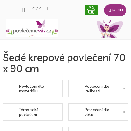
Přejít
CZK
na
obsah
Šedé krepové povlečení 70
x 90 cm
Povlečení dle
Povlečení dle
materiálu
velikosti
Tématické
Povlečení dle
povlečení
věku