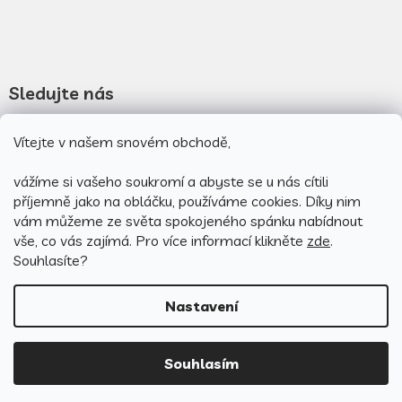
Sledujte nás
Novinky na facebooku
Vítejte v našem snovém obchodě,
Novinky na instagramu
vážíme si vašeho soukromí a abyste se u nás cítili
příjemně jako na obláčku, používáme cookies.
Díky nim
vám můžeme ze světa spokojeného spánku nabídnout
vše, co vás zajímá. Pro v
íce informací klikněte
zde
.
Souhlasíte?
Nastavení
Vytvořil Shoptet
Souhlasím
Copyright 2026
PovlečemeVás.cz
. Všechna práva vyhrazena.