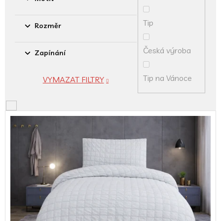
Tip
Rozměr
Česká výroba
Zapínání
Tip na Vánoce
VYMAZAT FILTRY
V
ý
p
i
s
p
r
o
d
u