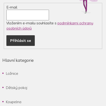
í
p
r
E-mail
v
k
y
v
Vložením e-mailu souhlasíte s
podmínkami ochrany
ý
osobních údajů
p
i
Přihlásit se
s
u
Hlavní kategorie
Ložnice
Dětský pokoj
Koupelna