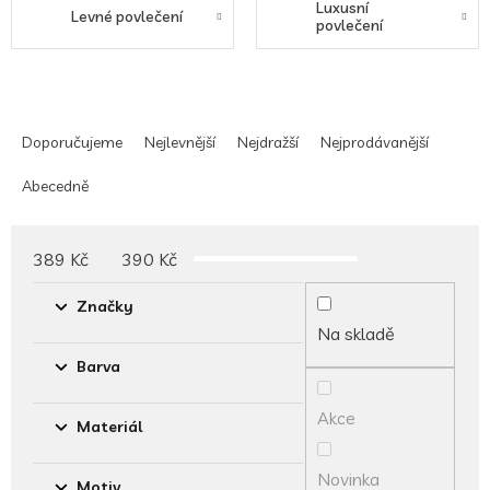
Luxusní
Levné povlečení
povlečení
Ř
a
Doporučujeme
Nejlevnější
Nejdražší
Nejprodávanější
z
e
Abecedně
n
í
p
389
Kč
390
Kč
r
o
Značky
d
Na skladě
u
Barva
k
t
Akce
ů
Materiál
Novinka
Motiv