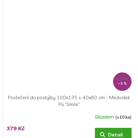
399 Kč
–5 %
Povlečení do postýlky 100x135 + 40x60 cm - Medvídek
Pú "Smile"
Skladem
(>10 ks)
Průměrné
hodnocení
379 Kč
produktu
Detail