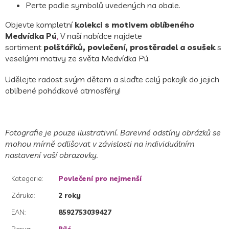
Perte podle symbolů uvedených na obale.
Objevte kompletní
kolekci s motivem oblíbeného
Medvídka Pú
.
V naší nabídce najdete
sortiment
polštářků, povlečení, prostěradel a osušek
s
veselými motivy ze světa Medvídka Pú.
Udělejte radost svým dětem a slaďte celý pokojík do jejich
oblíbené pohádkové atmosféry!
Fotografie je pouze ilustrativní. Barevné odstíny obrázků se
mohou mírně odlišovat v závislosti na individuálním
nastavení vaší obrazovky.
Kategorie
:
Povlečení pro nejmenší
Záruka
:
2 roky
EAN
:
8592753039427