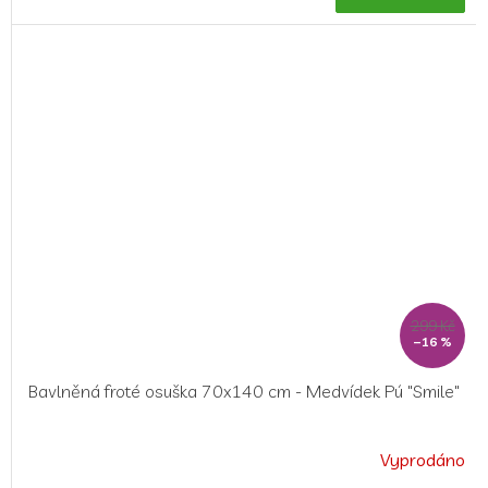
je
5,0
z
5
hvězdiček.
299 Kč
–16 %
Bavlněná froté osuška 70x140 cm - Medvídek Pú "Smile"
Vyprodáno