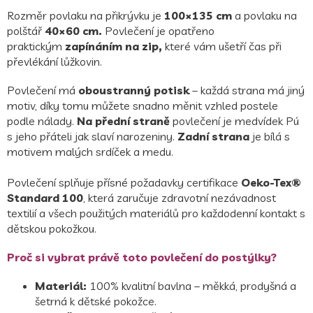
Rozměr povlaku na přikrývku je
100×135 cm
a povlaku na
polštář
40×60 cm.
Povlečení je opatřeno
praktickým
zapínáním na zip,
které vám ušetří čas při
převlékání lůžkovin.
Povlečení má
oboustranný potisk
– každá strana má jiný
motiv, díky tomu můžete snadno měnit vzhled postele
podle nálady.
Na přední straně
povlečení je medvídek Pú
s jeho přáteli jak slaví narozeniny.
Zadní strana
je bílá s
motivem malých srdíček a medu.
Povlečení splňuje přísné požadavky certifikace
Oeko-Tex®
Standard 100
, která zaručuje zdravotní nezávadnost
textilií a všech použitých materiálů pro každodenní kontakt s
dětskou pokožkou.
Proč si vybrat právě toto povlečení do postýlky?
Materiál:
100% kvalitní bavlna – měkká, prodyšná a
šetrná k dětské pokožce.