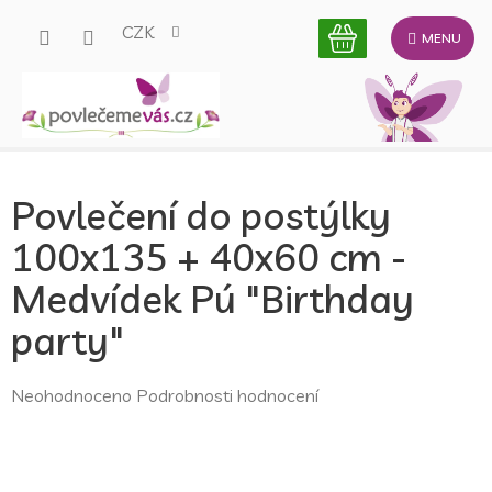
Přejít
CZK
na
obsah
Povlečení do postýlky
100x135 + 40x60 cm -
Medvídek Pú "Birthday
party"
Průměrné
Neohodnoceno
Podrobnosti hodnocení
hodnocení
produktu
je
0,0