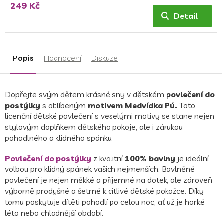
249 Kč
Detail
Popis
Hodnocení
Diskuze
Dopřejte svým dětem krásné sny v dětském
povlečení do
postýlky
s oblíbeným
motivem Medvídka Pú.
Toto
licenční dětské povlečení s veselými motivy se stane nejen
stylovým doplňkem dětského pokoje, ale i zárukou
pohodlného a klidného spánku.
Povlečení do postýlky
z kvalitní
100% bavlny
je ideální
volbou pro klidný spánek vašich nejmenších. Bavlněné
povlečení je nejen měkké a příjemné na dotek, ale zároveň
výborně prodyšné a šetrné k citlivé dětské pokožce. Díky
tomu poskytuje dítěti pohodlí po celou noc, ať už je horké
léto nebo chladnější období.