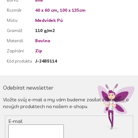
Barva
:
Bílé
Rozměr
:
40 x 60 cm
,
100 x 135cm
Motiv
:
Medvídek Pú
Gramáž
:
110 g/m2
Materiál
:
Bavlna
Zapínání
:
Zip
Kód produktu
J-24BS114
Z
á
Odebírat newsletter
p
a
Vložte svůj e-mail a my vám budeme zasílat informace o
t
nových produktech na našem e-shopu.
í
E-mail