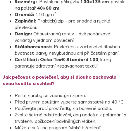
Rozměry:
Povlak na přikrývku
100×135 cm
, povlak
na polštář
40×60 cm
.
2
Gramáž:
110 g/m
Zapínání:
Praktický zip – pro snadné a rychlé
převlékání.
Design:
Oboustranný motiv
– dvě pohádkové
varianty v jednom povlečení.
Stálobarevnost:
Povlečení si zachovává dlouhou
životnost, barvy nevyblednou ani při častém praní.
Certifikát:
Oeko-Tex® Standard 100
, který
garantuje zdravotní nezávadnost textilií.
Jak pečovat o povlečení, aby si dlouho zachovalo
svou kvalitu a vzhled?
Perte naruby se zapnutým zipem.
Před prvním použitím vyperte samostatně na 40 °C.
Používejte prací prostředky na barevné prádlo.
Zvolte šetrné odstřeďování, aby nedošlo k polámání a
trvalému poškození bavlněných vláken.
Můžete sušit na program "vlhké k žehlení".