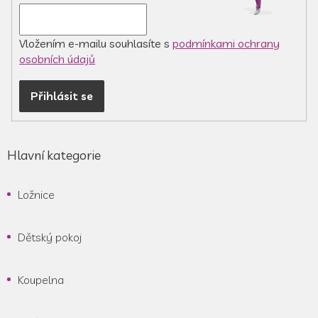
v
k
y
v
Vložením e-mailu souhlasíte s
podmínkami ochrany
ý
osobních údajů
p
i
Přihlásit se
s
u
Hlavní kategorie
Ložnice
Dětský pokoj
Koupelna