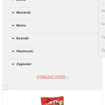
k
t
A
ů
Materiál
No
Motiv
Ti
Rozměr
Ti
Vlastnosti
Zapínání
VYMAZAT FILTRY
V
ý
p