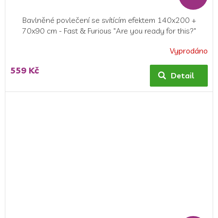
Bavlněné povlečení se svítícím efektem 140x200 +
70x90 cm - Fast & Furious "Are you ready for this?"
Vyprodáno
Průměrné
hodnocení
559 Kč
produktu
Detail
je
4,0
z
5
hvězdiček.