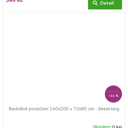
Detail
849 Kč
–11 %
Bavlněné povlečení 140x200 + 70x90 cm - Street king
Skladem
(1 ks)
Průměrné