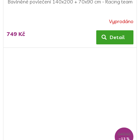
Bavlněné povlečení 140x200 + 70x90 cm - Racing team
Vyprodáno
Průměrné
hodnocení
749 Kč
produktu
Detail
je
5,0
z
5
hvězdiček.
649 Kč
–13 %