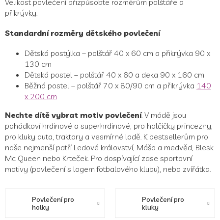
Velikost povlečení přizpůsobte rozměrům polštáře a
přikrývky.
Standardní rozměry dětského povlečení
Dětská postýlka – polštář 40 x 60 cm a přikrývka 90 x
130 cm
Dětská postel – polštář 40 x 60 a deka 90 x 160 cm
Běžná postel – polštář 70 x 80/90 cm a přikrývka
140
x 200 cm
Nechte dítě vybrat motiv povlečení
. V módě jsou
pohádkoví hrdinové a superhrdinové, pro holčičky princezny,
pro kluky auta, traktory a vesmírné lodě. K bestsellerům pro
naše nejmenší patří Ledové království, Máša a medvěd, Blesk
Mc Queen nebo Krteček. Pro dospívající zase sportovní
motivy (povlečení s logem fotbalového klubu), nebo zvířátka.
Povlečení pro
Povlečení pro
holky
kluky