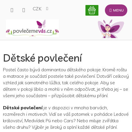
Přejít
CZK
na
obsah
Dětské povlečení
Postel často bývá dominantou dětského pokoje. Kromě roštu
a matrace je součástí postele také povlečení. Dotváří celkový
vzhled jak samotného lůžka, tak celého pokoje. Aby se
dětem v pokoji líbilo a mohli v něm odpočívat, je třeba jej – se
všemi jeho součástmi – přizpůsobit dětskému přání.
Dětské povlečení
je v dispozici v mnoha barvách,
rozměrech i motivech. Vidí se váš potomek v pohádce Ledové
království, Medvídek Pú nebo Cars? Nebo miluje zvířátka
všeho druhu? Výběr je široký a splní každé dětské přání.