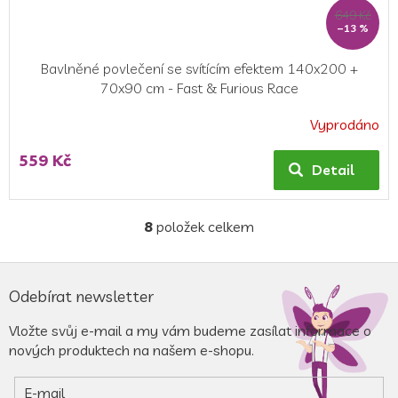
649 Kč
–13 %
Bavlněné povlečení se svítícím efektem 140x200 +
70x90 cm - Fast & Furious Race
Vyprodáno
Průměrné
hodnocení
559 Kč
produktu
Detail
je
5,0
z
8
položek celkem
O
5
v
hvězdiček.
l
Z
á
á
Odebírat newsletter
d
p
a
a
Vložte svůj e-mail a my vám budeme zasílat informace o
c
t
nových produktech na našem e-shopu.
í
í
p
r
E-mail