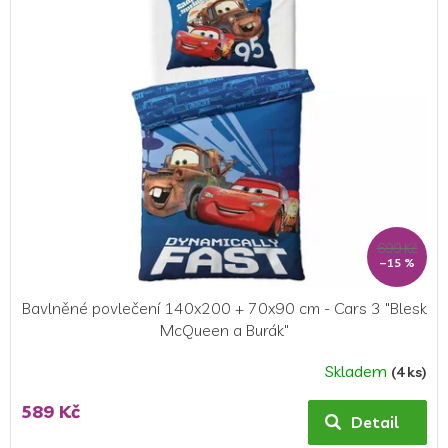
z
5
hvězdiček.
699 Kč
–15 %
Bavlněné povlečení 140x200 + 70x90 cm - Cars 3 "Blesk
McQueen a Burák"
Skladem
(4 ks)
Průměrné
hodnocení
589 Kč
produktu
Detail
je