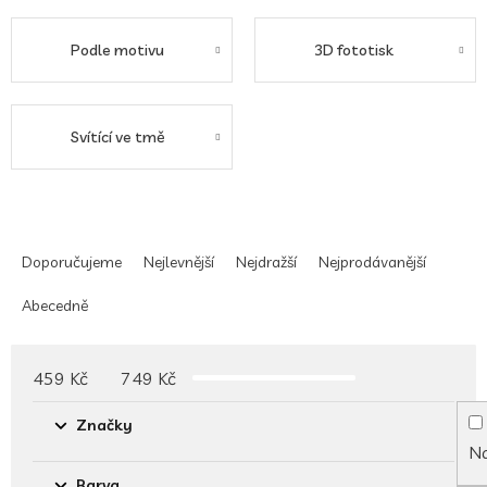
Podle motivu
3D fototisk
Svítící ve tmě
Ř
a
Doporučujeme
Nejlevnější
Nejdražší
Nejprodávanější
z
e
Abecedně
n
í
p
459
Kč
749
Kč
r
o
Značky
d
Na
u
Barva