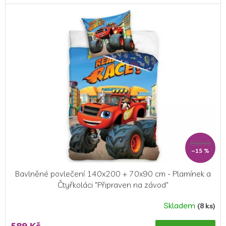
5,0
z
5
hvězdiček.
699 Kč
–15 %
Bavlněné povlečení 140x200 + 70x90 cm - Plamínek a
Čtyřkoláci "Připraven na závod"
Skladem
(8 ks)
589 Kč