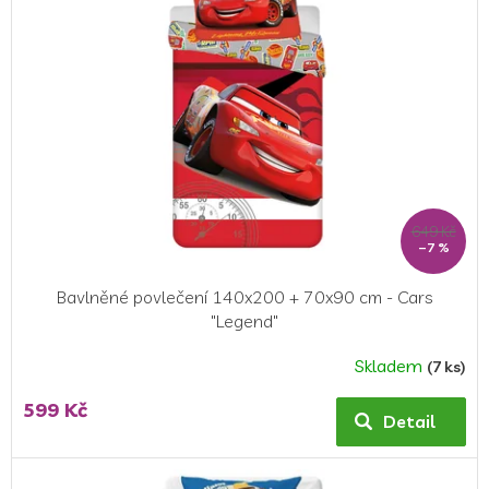
i
s
p
r
o
d
u
k
t
ů
649 Kč
–7 %
Bavlněné povlečení 140x200 + 70x90 cm - Cars
"Legend"
Skladem
(7 ks)
Průměrné
hodnocení
599 Kč
produktu
Detail
je
5,0