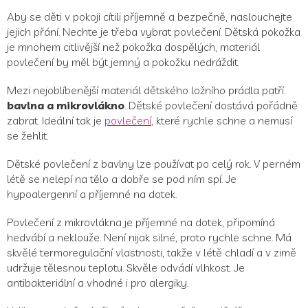
Aby se děti v pokoji cítili příjemně a bezpečně, naslouchejte
jejich přání. Nechte je třeba vybrat povlečení. Dětská pokožka
je mnohem citlivější než pokožka dospělých, materiál
povlečení by měl být jemný a pokožku nedráždit.
Mezi nejoblíbenější materiál dětského ložního prádla patří
bavlna a mikrovlákno
. Dětské povlečení dostává pořádně
zabrat. Ideální tak je
povlečení
, které rychle schne a nemusí
se žehlit.
Dětské povlečení z bavlny lze používat po celý rok. V perném
létě se nelepí na tělo a dobře se pod ním spí. Je
hypoalergenní a příjemné na dotek.
Povlečení z mikrovlákna je příjemné na dotek, připomíná
hedvábí a neklouže. Není nijak silné, proto rychle schne. Má
skvělé termoregulační vlastnosti, takže v létě chladí a v zimě
udržuje tělesnou teplotu. Skvěle odvádí vlhkost. Je
antibakteriální a vhodné i pro alergiky.