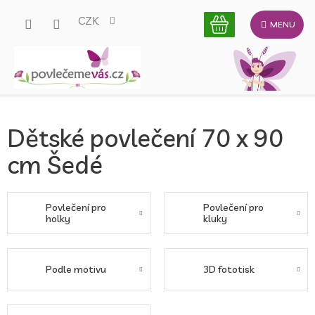
Přejít
CZK
na
obsah
Dětské povlečení 70 x 90
cm Šedé
Povlečení pro
Povlečení pro
holky
kluky
Podle motivu
3D fototisk