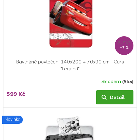
649 Kč
–7 %
Bavlněné povlečení 140x200 + 70x90 cm - Cars
"Legend"
Skladem
(5 ks)
Průměrné
hodnocení
599 Kč
produktu
Detail
je
5,0
z
Novinka
5
hvězdiček.