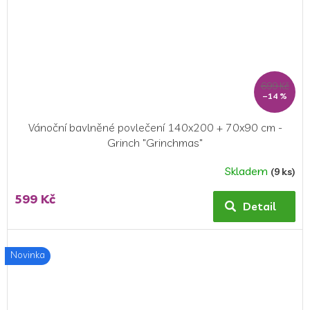
699 Kč
–14 %
Vánoční bavlněné povlečení 140x200 + 70x90 cm -
Grinch "Grinchmas"
Skladem
(9 ks)
599 Kč
Detail
Novinka