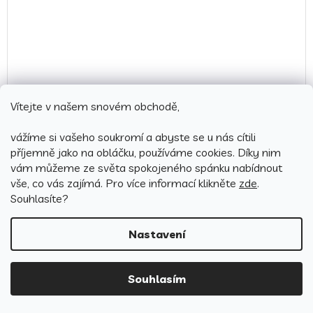
499 Kč
Vítejte v našem snovém obchodě,
–12 %
vážíme si vašeho soukromí a abyste se u nás cítili
Povlečení z mikrovlákna 140x200 + 70x90 cm - Pokémon
příjemně jako na obláčku, používáme cookies.
Díky nim
Rule
vám můžeme ze světa spokojeného spánku nabídnout
vše, co vás zajímá. Pro v
íce informací klikněte
zde
.
Vyprodáno
Souhlasíte?
439 Kč
Detail
Nastavení
Souhlasím