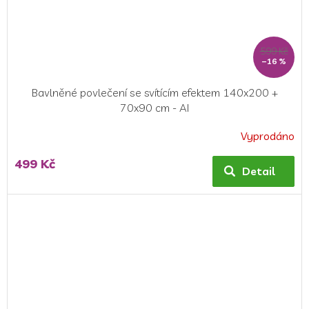
599 Kč
–16 %
Bavlněné povlečení se svítícím efektem 140x200 +
70x90 cm - AI
Vyprodáno
499 Kč
Detail