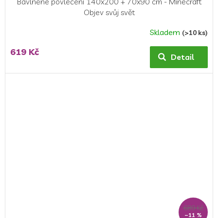
Bavlněné povlečení 140x200 + 70x90 cm - Minecraft
Objev svůj svět
Skladem
(>10 ks)
619 Kč
Detail
689 Kč
–11 %