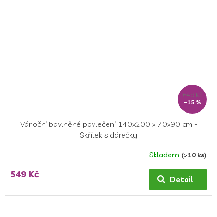
649 Kč
–15 %
Vánoční bavlněné povlečení 140x200 x 70x90 cm -
Skřítek s dárečky
Skladem
(>10 ks)
Průměrné
hodnocení
549 Kč
produktu
Detail
je
5,0
z