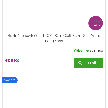
699 Kč
–12 %
Bavlněné povlečení 140x200 + 70x90 cm - Star Wars
"Baby Yoda"
Skladem
(>10 ks)
609 Kč
Detail
Novinka