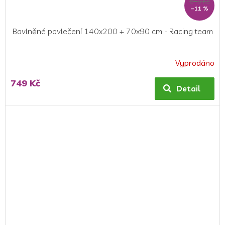
849 Kč
–11 %
Bavlněné povlečení 140x200 + 70x90 cm - Racing team
Vyprodáno
Průměrné
hodnocení
749 Kč
produktu
Detail
je
5,0
z
5
hvězdiček.