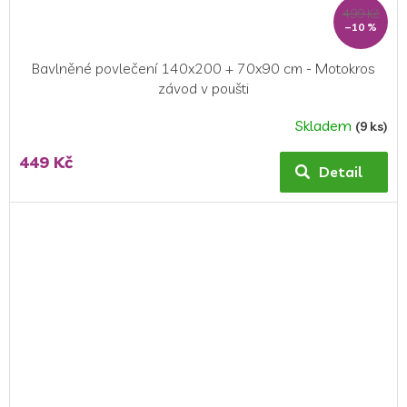
499 Kč
–10 %
Bavlněné povlečení 140x200 + 70x90 cm - Motokros
závod v poušti
Skladem
(9 ks)
Průměrné
hodnocení
449 Kč
produktu
Detail
je
5,0
z
5
hvězdiček.