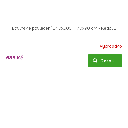
Bavlněné povlečení 140x200 + 70x90 cm - Redbull
Vyprodáno
Průměrné
hodnocení
689 Kč
produktu
Detail
je
5,0
z
5
hvězdiček.