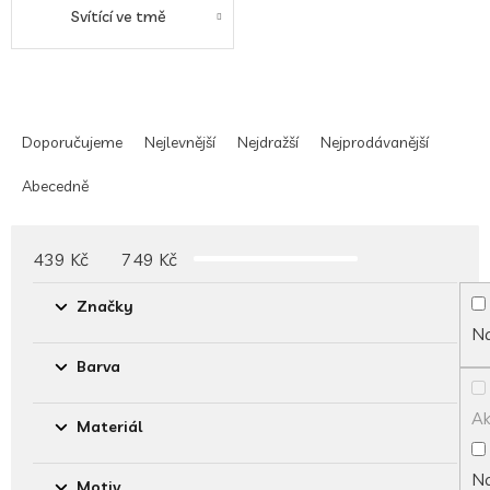
Svítící ve tmě
Ř
a
Doporučujeme
Nejlevnější
Nejdražší
Nejprodávanější
z
e
Abecedně
n
í
p
439
Kč
749
Kč
r
o
Značky
d
Na
u
Barva
k
t
A
ů
Materiál
No
Motiv