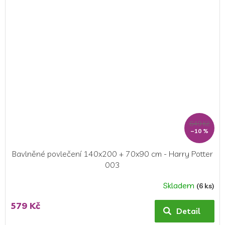
649 Kč
–10 %
Bavlněné povlečení 140x200 + 70x90 cm - Harry Potter
003
Skladem
(6 ks)
Průměrné
hodnocení
579 Kč
produktu
Detail
je