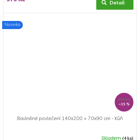
produktu
Detail
je
5,0
z
Novinka
5
hvězdiček.
649 Kč
–15 %
Bavlněné povlečení 140x200 + 70x90 cm - Kůň
Skladem
(4 ks)