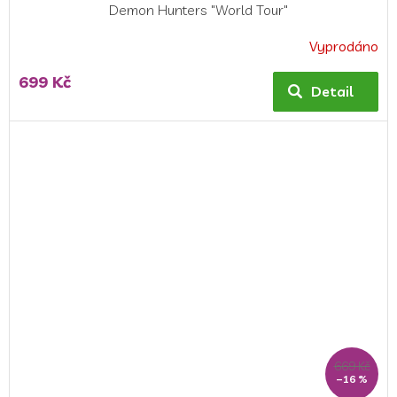
Demon Hunters "World Tour"
Vyprodáno
699 Kč
Detail
669 Kč
–16 %