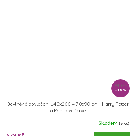
5,0
z
5
hvězdiček.
649 Kč
–10 %
Bavlněné povlečení 140x200 + 70x90 cm - Harry Potter
a Princ dvojí krve
Skladem
(5 ks)
Průměrné
hodnocení
579 Kč