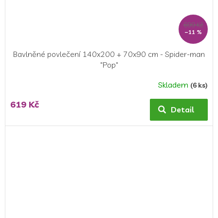
699 Kč
–11 %
Bavlněné povlečení 140x200 + 70x90 cm - Spider-man
"Pop"
Skladem
(6 ks)
Průměrné
hodnocení
619 Kč
produktu
Detail
je
5,0
z
5
hvězdiček.