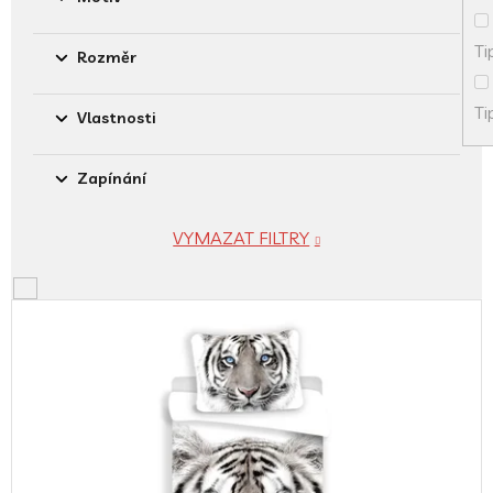
Ti
Rozměr
Ti
Vlastnosti
Zapínání
VYMAZAT FILTRY
V
ý
p
i
s
p
r
o