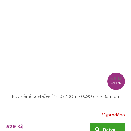
z
5
hvězdiček.
599 Kč
–11 %
Bavlněné povlečení 140x200 + 70x90 cm - Batman
Vyprodáno
529 Kč
Detail