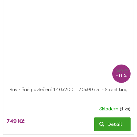
5
hvězdiček.
849 Kč
–11 %
Bavlněné povlečení 140x200 + 70x90 cm - Street king
Skladem
(1 ks)
Průměrné
hodnocení
749 Kč
produktu
Detail
je
5,0