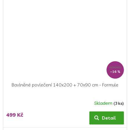
5
hvězdiček.
599 Kč
–16 %
Bavlněné povlečení 140x200 + 70x90 cm - Formule
Skladem
(3 ks)
Průměrné
hodnocení
499 Kč
produktu
Detail
je
5,0