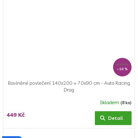
499 Kč
–10 %
Bavlněné povlečení 140x200 + 70x90 cm - Auta Racing
Drag
Skladem
(8 ks)
Průměrné
hodnocení
449 Kč
produktu
Detail
je
5,0
z