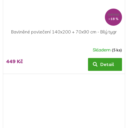
549 Kč
–18 %
Bavlněné povlečení 140x200 + 70x90 cm - Bílý tygr
Skladem
(5 ks)
Průměrné
hodnocení
449 Kč
produktu
Detail
je
4,5
z
5
hvězdiček.