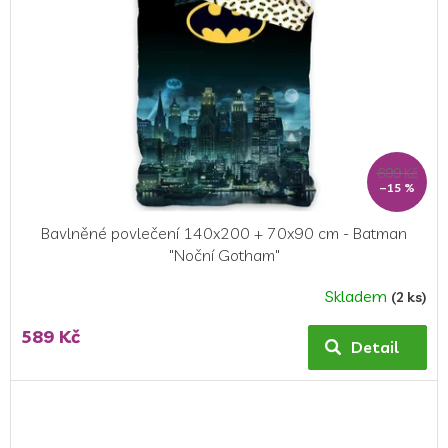
699 Kč
–15 %
Bavlněné povlečení 140x200 + 70x90 cm - Batman
"Noční Gotham"
Skladem
(2 ks)
589 Kč
Detail