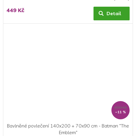
hodnocení
449 Kč
produktu
Detail
je
5,0
z
5
hvězdiček.
699 Kč
–11 %
Bavlněné povlečení 140x200 + 70x90 cm - Batman "The
Emblem"