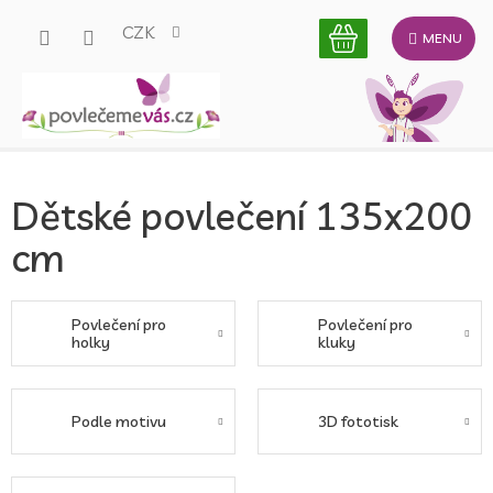
Přejít
CZK
na
obsah
Dětské povlečení 135x200
cm
Povlečení pro
Povlečení pro
holky
kluky
Podle motivu
3D fototisk