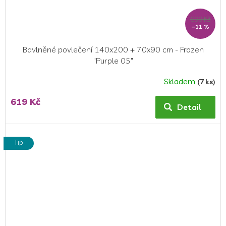
699 Kč
–11 %
Bavlněné povlečení 140x200 + 70x90 cm - Frozen
"Purple 05"
Skladem
(7 ks)
Průměrné
hodnocení
619 Kč
produktu
Detail
je
5,0
z
Tip
5
hvězdiček.