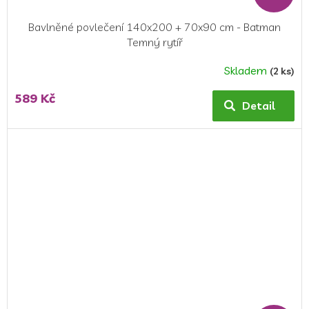
Bavlněné povlečení 140x200 + 70x90 cm - Batman
Temný rytíř
Skladem
(2 ks)
Průměrné
hodnocení
589 Kč
produktu
Detail
je
5,0
z
5
hvězdiček.