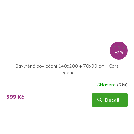
649 Kč
–7 %
Bavlněné povlečení 140x200 + 70x90 cm - Cars
"Legend"
Skladem
(6 ks)
Průměrné
hodnocení
599 Kč
produktu
Detail
je
5,0
z
5
hvězdiček.