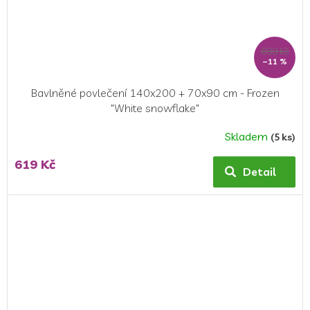
699 Kč
–11 %
Bavlněné povlečení 140x200 + 70x90 cm - Frozen
"White snowflake"
Skladem
(5 ks)
Průměrné
hodnocení
619 Kč
produktu
Detail
je
5,0
z
5
hvězdiček.