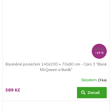
699 Kč
–15 %
Bavlněné povlečení 140x200 + 70x90 cm - Cars 3 "Blesk
McQueen a Burák"
Skladem
(3 ks)
Průměrné
hodnocení
589 Kč
produktu
Detail
je
5,0
z