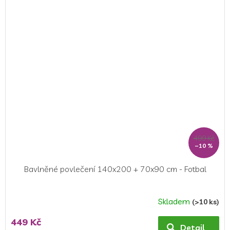
z
5
hvězdiček.
499 Kč
–10 %
Bavlněné povlečení 140x200 + 70x90 cm - Fotbal
Skladem
(>10 ks)
Průměrné
hodnocení
449 Kč
produktu
Detail