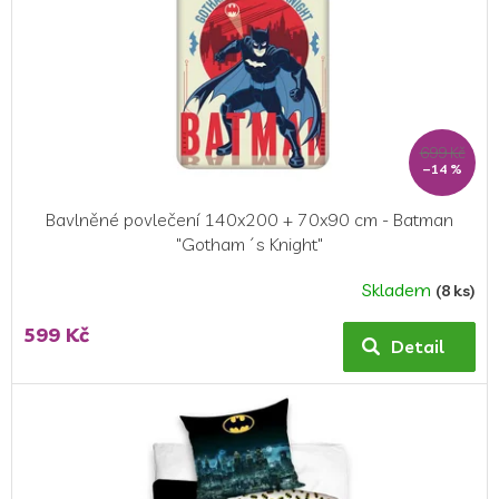
699 Kč
–14 %
Bavlněné povlečení 140x200 + 70x90 cm - Batman
"Gotham´s Knight"
Skladem
(8 ks)
599 Kč
Detail