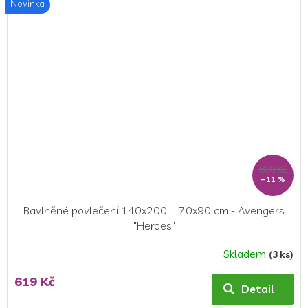
Novinka
5
hvězdiček.
699 Kč
–11 %
Bavlněné povlečení 140x200 + 70x90 cm - Avengers
"Heroes"
Skladem
(3 ks)
Průměrné
hodnocení
619 Kč
produktu
Detail
je