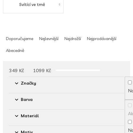
Svítící ve tmě
Ř
a
Doporučujeme
Nejlevnější
Nejdražší
Nejprodávanější
z
e
Abecedně
n
í
p
349
Kč
1099
Kč
r
o
Značky
d
Na
u
Barva
k
t
A
ů
Materiál
No
Motiv