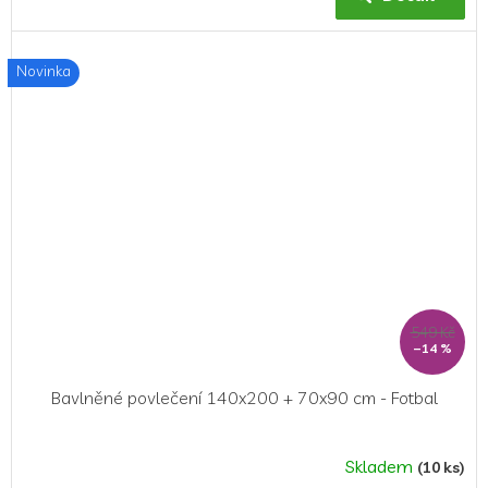
je
5,0
z
Novinka
5
hvězdiček.
549 Kč
–14 %
Bavlněné povlečení 140x200 + 70x90 cm - Fotbal
Skladem
(10 ks)
Průměrné