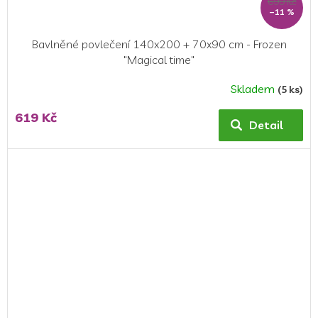
699 Kč
–11 %
Bavlněné povlečení 140x200 + 70x90 cm - Frozen
"Magical time"
Skladem
(5 ks)
Průměrné
hodnocení
619 Kč
produktu
Detail
je
5,0
z
5
hvězdiček.