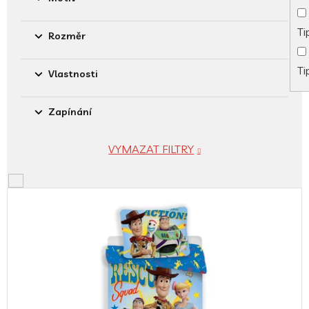
Ti
Rozměr
Ti
Vlastnosti
Zapínání
VYMAZAT FILTRY
V
ý
p
i
s
p
r
o