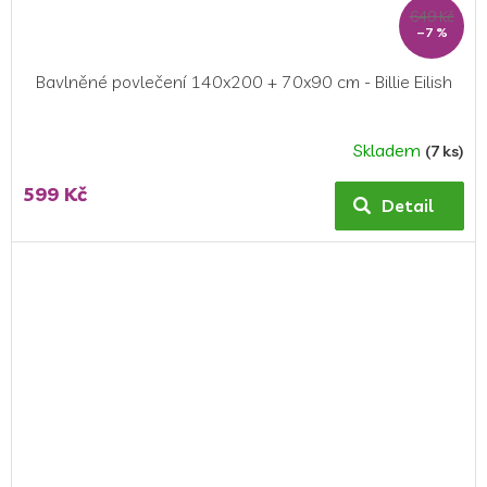
649 Kč
–7 %
Bavlněné povlečení 140x200 + 70x90 cm - Billie Eilish
Skladem
(7 ks)
Průměrné
hodnocení
599 Kč
produktu
Detail
je
5,0
z
5
hvězdiček.