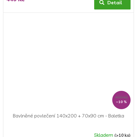
produktu
Detail
je
5,0
z
5
hvězdiček.
499 Kč
–10 %
Bavlněné povlečení 140x200 + 70x90 cm - Baletka
Skladem
(>10 ks)
Průměrné