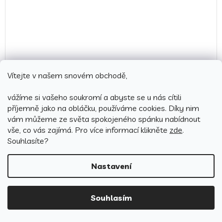
Vítejte v našem snovém obchodě,
vážíme si vašeho soukromí a abyste se u nás cítili
Bavlněné povlečení 140x200 + 70x90 cm - Frozen 01
příjemně jako na obláčku, používáme cookies.
Díky nim
vám můžeme ze světa spokojeného spánku nabídnout
vše, co vás zajímá. Pro v
íce informací klikněte
zde
.
Skladem
(8 ks)
Průměrné
Souhlasíte?
hodnocení
599 Kč
produktu
Detail
Nastavení
je
4,5
z
Souhlasím
5
hvězdiček.