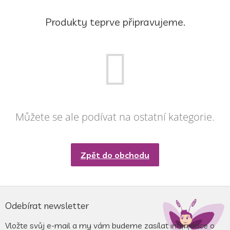
Produkty teprve připravujeme.
Můžete se ale podívat na ostatní kategorie.
Zpět do obchodu
Z
á
Odebírat newsletter
p
a
Vložte svůj e-mail a my vám budeme zasílat informace o