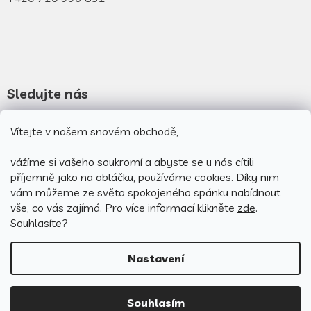
Sledujte nás
Novinky na facebooku
Vítejte v našem snovém obchodě,
Novinky na instagramu
vážíme si vašeho soukromí a abyste se u nás cítili
příjemně jako na obláčku, používáme cookies.
Díky nim
vám můžeme ze světa spokojeného spánku nabídnout
vše, co vás zajímá. Pro v
íce informací klikněte
zde
.
Souhlasíte?
Nastavení
Vytvořil Shoptet
Souhlasím