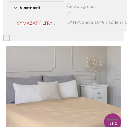
Česká výroba
Vlastnosti
EXTRA Sleva 10 % s kódem:
VYMAZAT FILTRY
V
ý
p
i
s
p
r
o
d
u
k
t
ů
629 Kč
–15 %