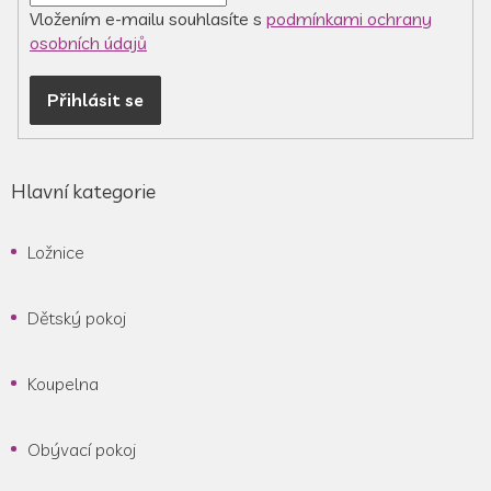
v
Vložením e-mailu souhlasíte s
podmínkami ochrany
ý
osobních údajů
p
i
Přihlásit se
s
u
Hlavní kategorie
Ložnice
Dětský pokoj
Koupelna
Obývací pokoj