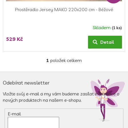
Prostěradlo Jersey MAKO 220x200 cm - Béžové
Skladem
(1 ks)
Průměrné
hodnocení
529 Kč
produktu
Detail
je
5,0
z
1
položek celkem
O
5
v
hvězdiček.
l
Z
á
á
Odebírat newsletter
d
p
a
a
Vložte svůj e-mail a my vám budeme zasílat informace o
c
t
nových produktech na našem e-shopu.
í
í
p
r
E-mail
v
k
y