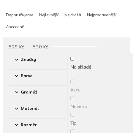
Ř
a
Doporučujeme
Nejlevnější
Nejdražší
Nejprodávanější
z
e
Abecedně
n
í
p
529
Kč
530
Kč
r
o
Značky
d
Na skladě
u
Barva
k
t
Akce
ů
Gramáž
Novinka
Materiál
Tip
Rozměr