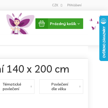
CZK
Přihlášení
Nákupní
Prázdný košík
košík
ní 140 x 200 cm
Tématické
Povlečení
povlečení
dle věku