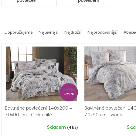
povlečení
povlečení
Ř
a
Doporučujeme
Nejlevnější
Nejdražší
Nejprodávanější
Abece
z
e
V
n
ý
í
p
p
i
r
s
o
p
d
r
799 Kč
u
o
–21 %
k
d
t
u
Bavlněné povlečení 140x200 +
Bavlněné povlečení 14
ů
k
70x90 cm - Ginko bílé
70x90 cm - Viona
t
ů
Skladem
Skl
(4 ks)