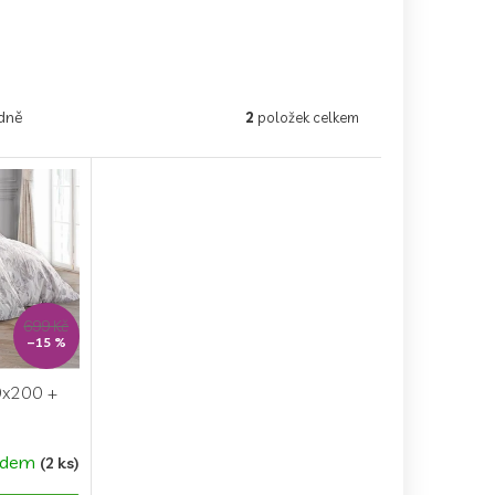
dně
2
položek celkem
699 Kč
–15 %
0x200 +
adem
(2 ks)