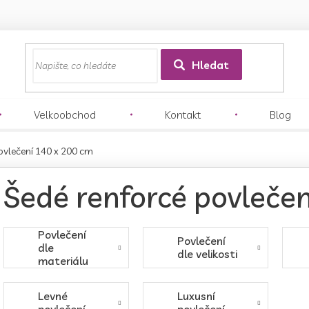
z
Hledat
Velkoobchod
Kontakt
Blog
ovlečení 140 x 200 cm
Šedé renforcé povleče
Povlečení
Povlečení
dle
dle velikosti
materiálu
Levné
Luxusní