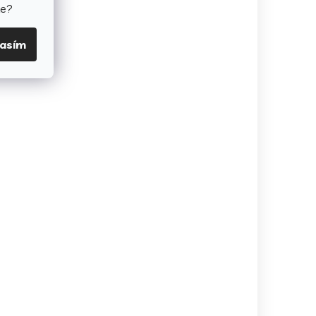
te?
lasím