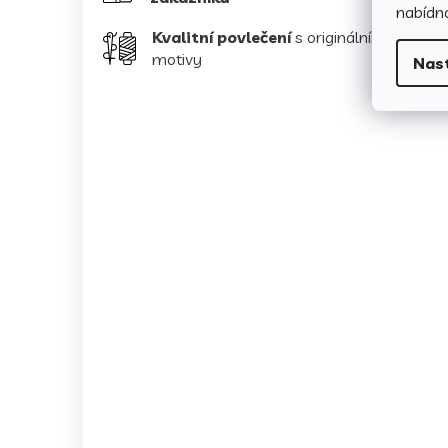
nabídno
Kvalitní povlečení
s originálními
motivy
Nas