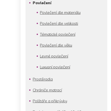
p
Povlečení
a
n
Povlečení dle materiálu
e
l
Povlečení dle velikosti
Tématické povlečení
Povlečení dle věku
Levné povlečení
Luxusní povlečení
Prostěradla
Chrániče matrací
Polštáře a přikrývky