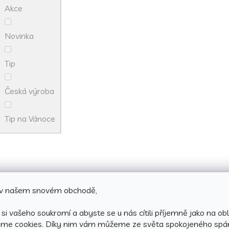
Akce
Novinka
Tip
Česká výroba
Tip na Vánoce
e v našem snovém obchodě,
si vašeho soukromí a abyste se u nás cítili příjemně jako na obl
áme cookies.
Díky nim vám můžeme ze světa spokojeného spá