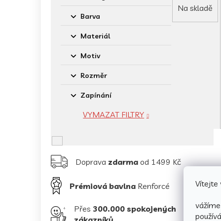
Na skladě
Barva
Materiál
Motiv
Rozměr
Zapínání
VYMAZAT FILTRY
Doprava
zdarma
od 1499 Kč
Vítejt
Prémiová bavlna
Renforcé
vážíme 
Přes
300.000 spokojených
použív
zákazníků