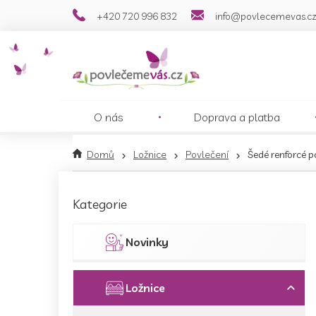
Přejít
+420 720 996 832
info@povlecemevas.c
na
obsah
O nás
Doprava a platba
Domů
Ložnice
Povlečení
Šedé renforcé p
P
o
Přeskočit
Kategorie
s
kategorie
t
r
Novinky
a
n
n
Ložnice
í