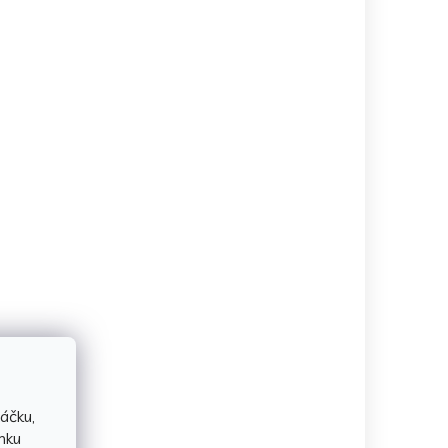
áčku,
nku