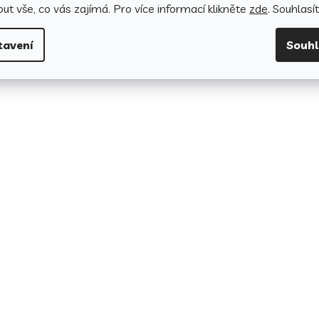
ut vše, co vás zajímá. Pro v
íce informací klikněte
zde
. Souhlasí
tavení
Souh