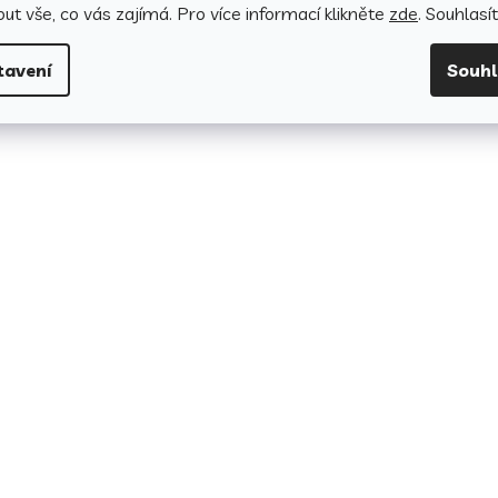
ut vše, co vás zajímá. Pro v
íce informací klikněte
zde
. Souhlasí
tavení
Souh