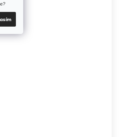
te?
lasím