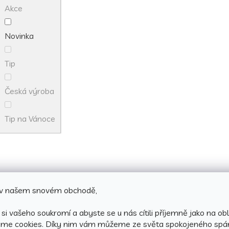
a
Akce
c
í
p
Novinka
r
v
k
Tip
y
v
ý
Česká výroba
p
i
s
Tip na Vánoce
u
e v našem snovém obchodě,
si vašeho soukromí a abyste se u nás cítili příjemně jako na obl
áme cookies.
Díky nim vám můžeme ze světa spokojeného spá