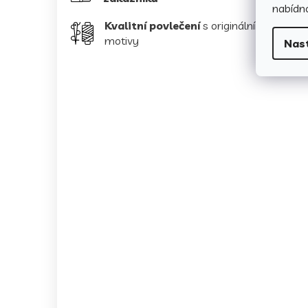
nabídno
Kvalitní povlečení
s originálními
motivy
Nas