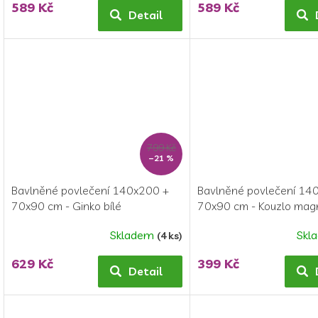
589 Kč
589 Kč
Detail
799 Kč
–21 %
Bavlněné povlečení 140x200 +
Bavlněné povlečení 14
70x90 cm - Ginko bílé
70x90 cm - Kouzlo mag
Skladem
Skl
(4 ks)
Průměrné
hodnocení
629 Kč
399 Kč
produktu
Detail
je
5,0
z