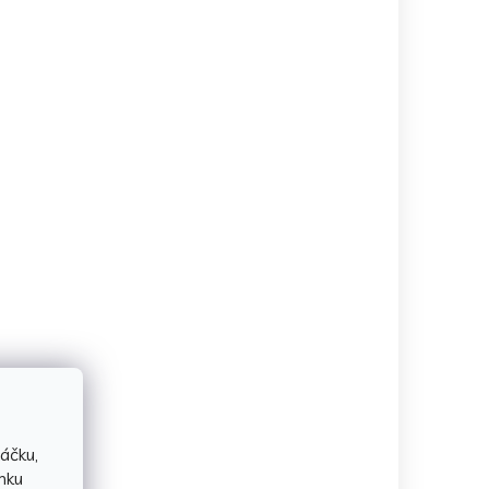
áčku,
nku