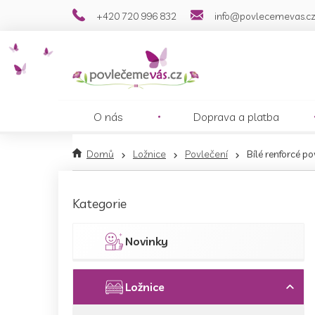
Přejít
+420 720 996 832
info@povlecemevas.c
na
obsah
O nás
Doprava a platba
Domů
Ložnice
Povlečení
Bílé renforcé p
P
o
Přeskočit
Kategorie
s
kategorie
t
r
Novinky
a
n
n
Ložnice
í