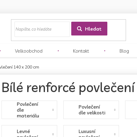
z
Hledat
Velkoobchod
Kontakt
Blog
ovlečení 140 x 200 cm
Bílé renforcé povlečen
Povlečení
Povlečení
dle
dle velikosti
materiálu
Levné
Luxusní