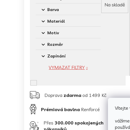
Na skladě
Barva
Materiál
Motiv
Rozměr
Zapínání
VYMAZAT FILTRY
Doprava
zdarma
od 1499 Kč
Vítejt
Prémiová bavlna
Renforcé
vážíme 
Přes
300.000 spokojených
použív
zákazníků