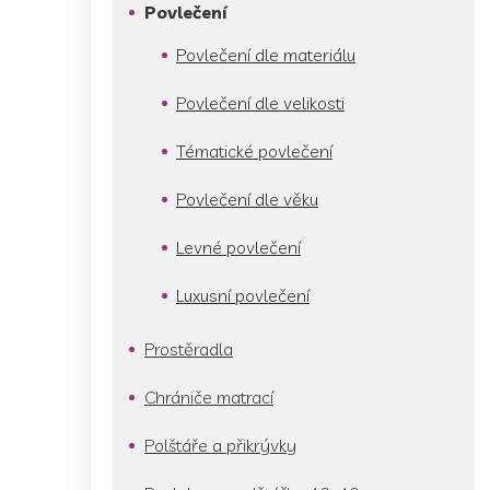
p
Povlečení
a
n
Povlečení dle materiálu
e
l
Povlečení dle velikosti
Tématické povlečení
Povlečení dle věku
Levné povlečení
Luxusní povlečení
Prostěradla
Chrániče matrací
Polštáře a přikrývky