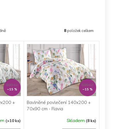
dně
8
položek celkem
699 Kč
699 Kč
–15 %
–15 %
0x200 +
Bavlněné povlečení 140x200 +
70x90 cm - Flavia
em
Skladem
(>10 ks)
(8 ks)