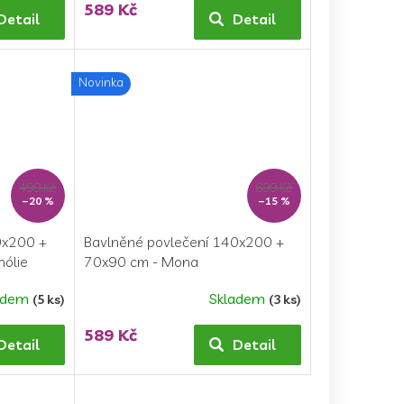
589 Kč
Detail
Detail
Novinka
499 Kč
699 Kč
–20 %
–15 %
0x200 +
Bavlněné povlečení 140x200 +
nólie
70x90 cm - Mona
adem
Skladem
(5 ks)
(3 ks)
589 Kč
Detail
Detail