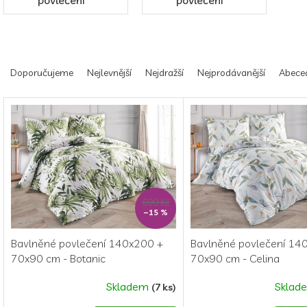
povlečení
povlečení
Ř
a
Doporučujeme
Nejlevnější
Nejdražší
Nejprodávanější
Abece
z
e
V
n
ý
í
p
p
i
r
s
o
p
d
r
699 Kč
u
o
–15 %
k
d
t
u
Bavlněné povlečení 140x200 +
Bavlněné povlečení 14
ů
k
70x90 cm - Botanic
70x90 cm - Celina
t
ů
Skladem
Sklad
(7 ks)