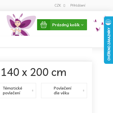
CZK
Přihlášení
Nákupní
Prázdný košík
košík
í 140 x 200 cm
Tématické
Povlečení
povlečení
dle věku