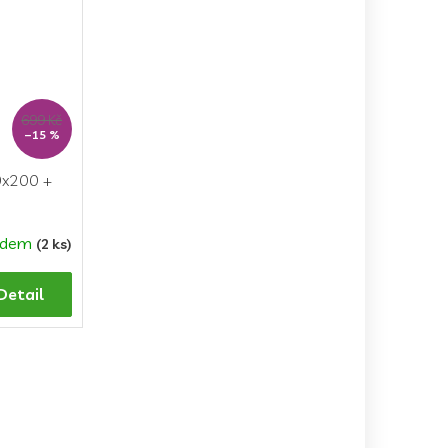
699 Kč
–15 %
0x200 +
adem
(2 ks)
Detail