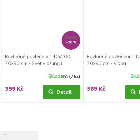
5
hvězdiček.
499 Kč
–20 %
Bavlněné povlečení 140x200 +
Bavlněné povlečení 14
70x90 cm - Svět v džungli
70x90 cm - Viona
Skladem
Skl
(7 ks)
399 Kč
589 Kč
Detail
O
v
l
á
d