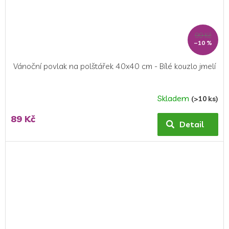
99 Kč
–10 %
Vánoční povlak na polštářek 40x40 cm - Bílé kouzlo jmelí
Skladem
(>10 ks)
89 Kč
Detail