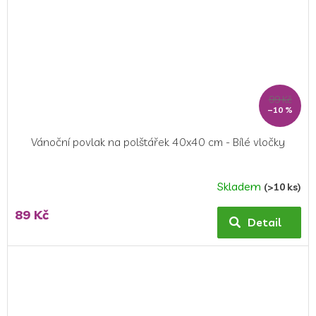
99 Kč
–10 %
Vánoční povlak na polštářek 40x40 cm - Bílé vločky
Skladem
(>10 ks)
Průměrné
hodnocení
89 Kč
produktu
Detail
je
5,0
z
5
hvězdiček.