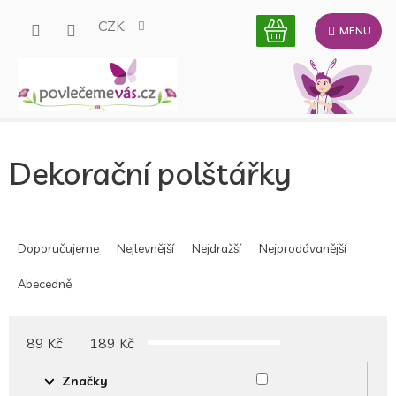
Přejít
CZK
na
obsah
Dekorační polštářky
Ř
a
Doporučujeme
Nejlevnější
Nejdražší
Nejprodávanější
z
e
Abecedně
n
í
p
89
Kč
189
Kč
r
o
Značky