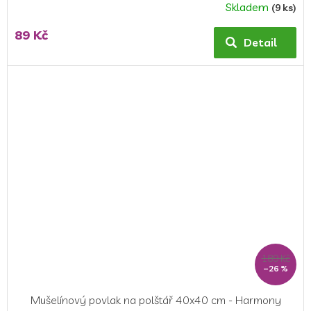
Skladem
(9 ks)
89 Kč
Detail
189 Kč
–26 %
Mušelínový povlak na polštář 40x40 cm - Harmony