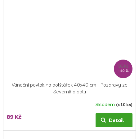
hvězdiček.
99 Kč
–10 %
Vánoční povlak na polštářek 40x40 cm - Pozdravy ze
Severního pólu
Skladem
(>10 ks)
89 Kč
Detail