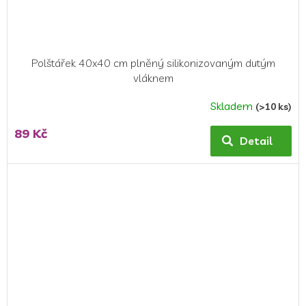
Polštářek 40x40 cm plněný silikonizovaným dutým
vláknem
Skladem
(>10 ks)
89 Kč
Detail