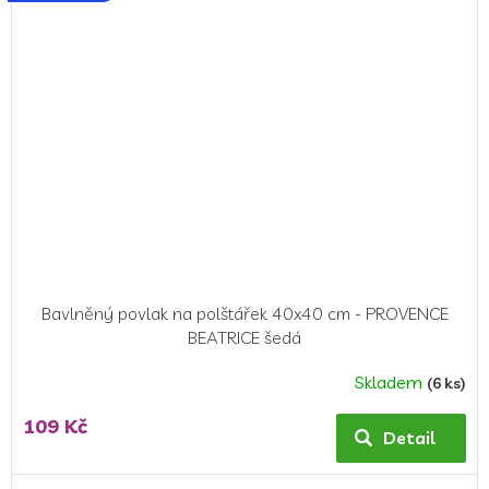
5
hvězdiček.
Bavlněný povlak na polštářek 40x40 cm - PROVENCE
BEATRICE šedá
Skladem
(6 ks)
Průměrné
hodnocení
109 Kč
produktu
Detail
je
5,0