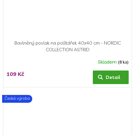
Bavlněný povlak na polštářek 40x40 cm - NORDIC
COLLECTION ASTRID
Skladem
(8 ks)
Průměrné
hodnocení
109 Kč
produktu
Detail
je
5,0
z
Česká výroba
5
hvězdiček.