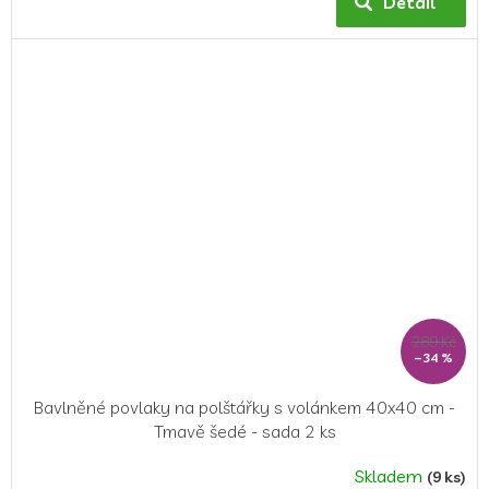
Detail
289 Kč
–34 %
Bavlněné povlaky na polštářky s volánkem 40x40 cm -
Tmavě šedé - sada 2 ks
Skladem
(9 ks)