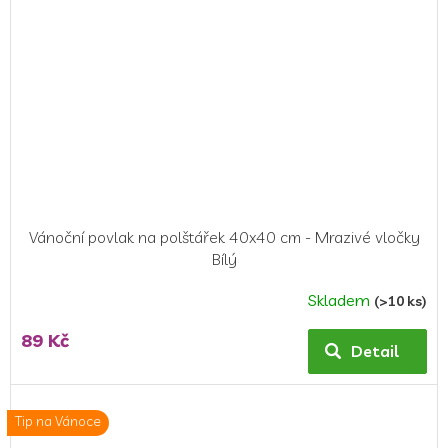
Vánoční povlak na polštářek 40x40 cm - Mrazivé vločky
Bílý
Skladem
(>10 ks)
Průměrné
hodnocení
89 Kč
produktu
Detail
je
5,0
z
Tip na Vánoce
5