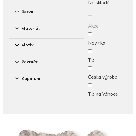
d
Na skladě
u
Barva
k
t
Akce
ů
Materiál
Novinka
Motiv
Tip
Rozměr
Česká výroba
Zapínání
Tip na Vánoce
V
ý
p