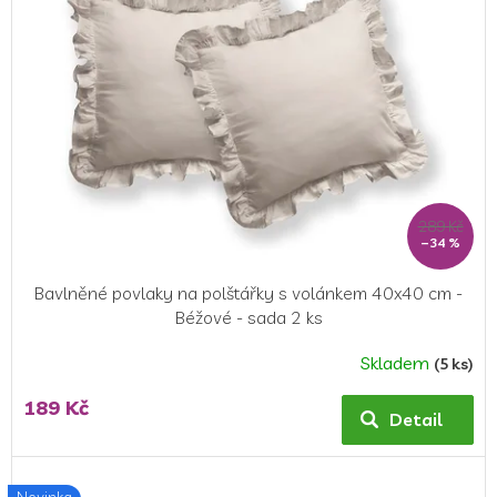
i
s
p
r
o
d
u
k
t
ů
289 Kč
–34 %
Bavlněné povlaky na polštářky s volánkem 40x40 cm -
Béžové - sada 2 ks
Skladem
(5 ks)
189 Kč
Detail
Novinka