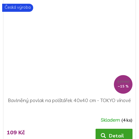
z
Česká výroba
5
hvězdiček.
129 Kč
–15 %
Bavlněný povlak na polštářek 40x40 cm - TOKYO vínové
Skladem
(4 ks)
109 Kč
Detail