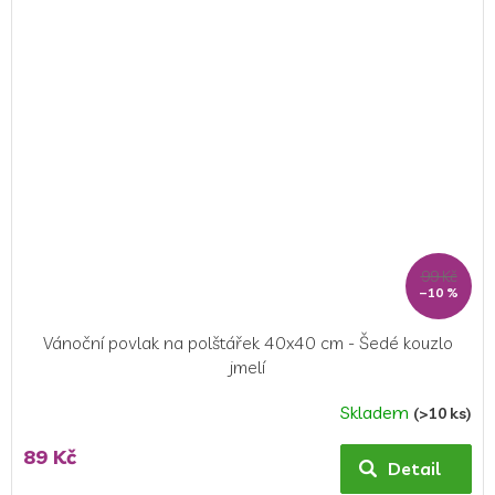
99 Kč
–10 %
Vánoční povlak na polštářek 40x40 cm - Šedé kouzlo
jmelí
Skladem
(>10 ks)
89 Kč
Detail