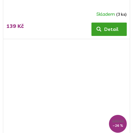
Skladem
(3 ks)
139 Kč
Detail
189 Kč
–26 %