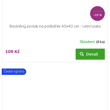
129 Kč
–15 %
Bavlněný povlak na polštářek 40x40 cm - Letní louka
Skladem
(6 ks)
109 Kč
Detail
Česká výroba