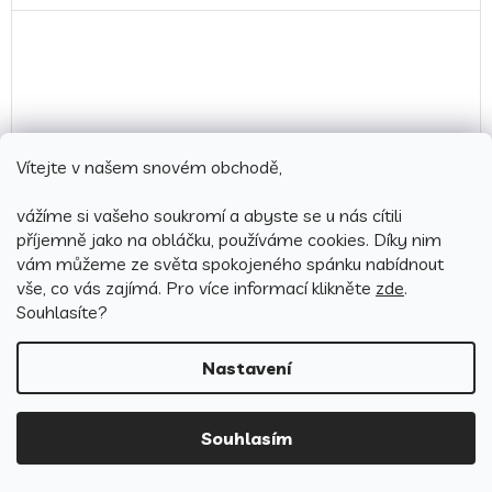
Vítejte v našem snovém obchodě,
vážíme si vašeho soukromí a abyste se u nás cítili
příjemně jako na obláčku, používáme cookies.
Díky nim
vám můžeme ze světa spokojeného spánku nabídnout
vše, co vás zajímá. Pro v
íce informací klikněte
zde
.
Souhlasíte?
Nastavení
Vánoční povlak na polštářek 40x40 cm - Vánoční baňky
Červený
Souhlasím
Skladem
(>10 ks)