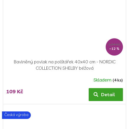
124 Kč
–12 %
Bavlněný povlak na polštářek 40x40 cm - NORDIC
COLLECTION SHELBY béžová
Skladem
(4 ks)
109 Kč
Detail
Česká výroba