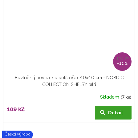
124 Kč
–12 %
Bavlněný povlak na polštářek 40x40 cm - NORDIC
COLLECTION SHELBY bílá
Skladem
(7 ks)
Průměrné
hodnocení
109 Kč
produktu
Detail
je
5,0
z
Česká výroba