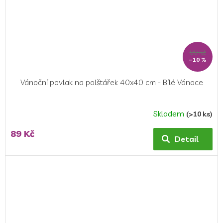
99 Kč
–10 %
Vánoční povlak na polštářek 40x40 cm - Bílé Vánoce
Skladem
(>10 ks)
89 Kč
Detail