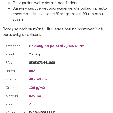
Po vyprání zvolte šetrné odstředění
Sušení v sušičce nedoporučujeme, ale pokud jí přesto
chcete použít, zvolte delší program s nižší teplotou
sušení
Barvy se mohou mírně lišit v závislosti na nastavení vaší
obrazovky a rozlišení.
Kategorie
:
Povlaky na polštářky 40x40 cm
Záruka
:
2 roky
EAN
:
8595673441868
Barva
:
Bílé
Rozměr
:
40 x 40 cm
Gramáž
:
120 g/m2
Materiál
:
Bavlna
Zapínání
:
Zip
Kód produktu
K-2044001113Z