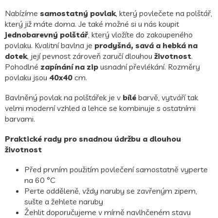
Nabízíme
samostatný povlak
, který povlečete na polštář,
který již máte doma. Je také možné si u nás koupit
jednobarevný polštář
, který vložíte do zakoupeného
povlaku. Kvalitní bavlna je
prodyšná, savá a hebká na
dotek
, její pevnost zároveň zaručí dlouhou
životnost
.
Pohodlné
zapínání na zip
usnadní převlékání. Rozměry
povlaku jsou
40x40
cm.
Bavlněný povlak na polštářek je v
bílé
barvě,
vytváří tak
velmi moderní vzhled a lehce se kombinuje s ostatními
barvami.
Praktické rady pro snadnou údržbu a dlouhou
životnost
Před prvním použitím povlečení samostatně vyperte
na 60 °C
Perte odděleně, vždy naruby se zavřeným zipem,
sušte a žehlete naruby
Žehlit doporučujeme v mírně navlhčeném stavu