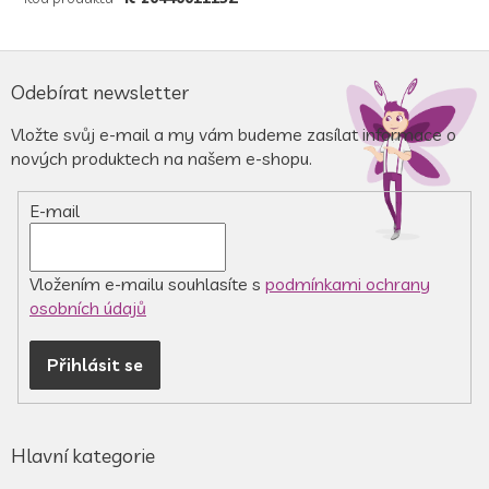
Z
á
Odebírat newsletter
p
a
Vložte svůj e-mail a my vám budeme zasílat informace o
t
nových produktech na našem e-shopu.
í
E-mail
Vložením e-mailu souhlasíte s
podmínkami ochrany
osobních údajů
Přihlásit se
Hlavní kategorie