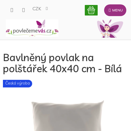
Přejít
CZK
na
obsah
Bavlněný povlak na
polštářek 40x40 cm - Bílá
Česká výroba