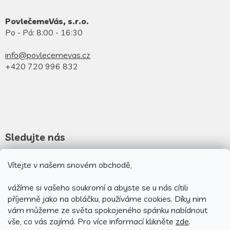
PovlečemeVás, s.r.o.
Po - Pá: 8:00 - 16:30
info@povlecemevas.cz
+420 720 996 832
Sledujte nás
Novinky na facebooku
Vítejte v našem snovém obchodě,
Novinky na instagramu
vážíme si vašeho soukromí a abyste se u nás cítili
příjemně jako na obláčku, používáme cookies.
Díky nim
vám můžeme ze světa spokojeného spánku nabídnout
vše, co vás zajímá. Pro v
íce informací klikněte
zde
.