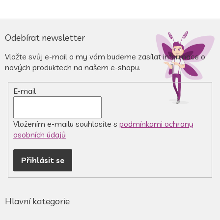
Z
á
Odebírat newsletter
p
a
Vložte svůj e-mail a my vám budeme zasílat informace o
t
nových produktech na našem e-shopu.
í
E-mail
Vložením e-mailu souhlasíte s
podmínkami ochrany
osobních údajů
Přihlásit se
Hlavní kategorie