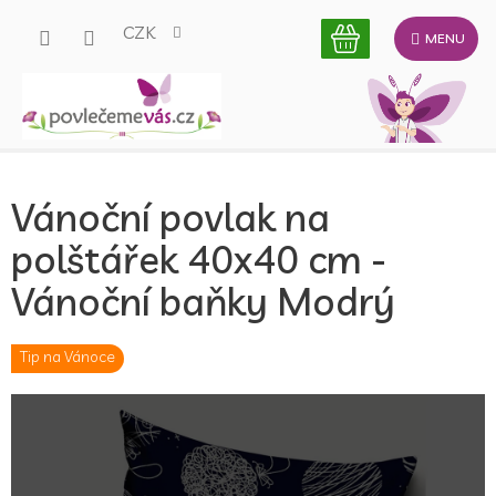
Přejít
CZK
na
obsah
Vánoční povlak na
polštářek 40x40 cm -
Vánoční baňky Modrý
Tip na Vánoce