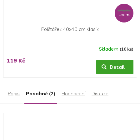
149 Kč
–20 %
Polštářek 40x40 cm Klasik
Skladem
(10 ks)
Průměrné
hodnocení
119 Kč
produktu
Detail
je
5,0
z
5
Popis
Podobné (2)
Hodnocení
Diskuze
hvězdiček.