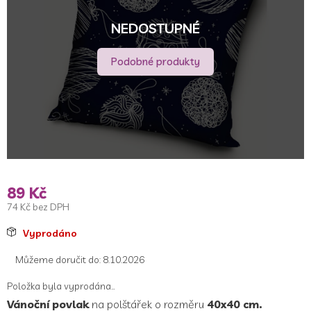
NEDOSTUPNÉ
Podobné produkty
89 Kč
74 Kč bez DPH
Měrná
Vyprodáno
cena:
Můžeme doručit do:
8.10.2026
Položka byla vyprodána…
Vánoční povlak
na polštářek o rozměru
40x40 cm.