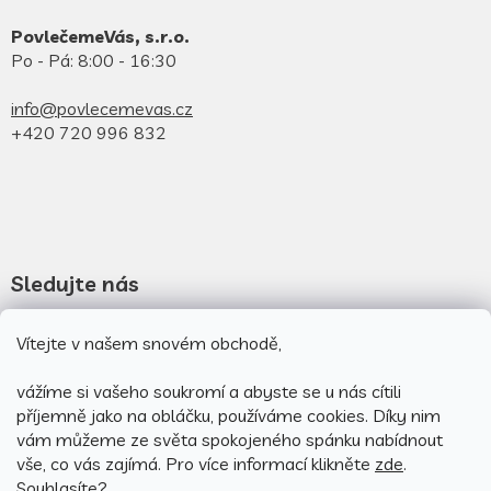
PovlečemeVás, s.r.o.
Po - Pá: 8:00 - 16:30
info@povlecemevas.cz
+420 720 996 832
Sledujte nás
Novinky na facebooku
Vítejte v našem snovém obchodě,
Novinky na instagramu
vážíme si vašeho soukromí a abyste se u nás cítili
příjemně jako na obláčku, používáme cookies.
Díky nim
vám můžeme ze světa spokojeného spánku nabídnout
vše, co vás zajímá. Pro v
íce informací klikněte
zde
.
Souhlasíte?