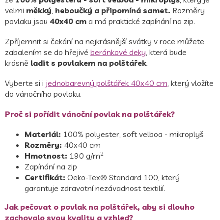
velmi
měkký
,
heboučký a připomíná samet.
Rozměry
povlaku jsou
40x40 cm
a má praktické zapínání na zip.
Zpříjemnit si čekání na nejkrásnější svátky v roce můžete
zabalením se do hřejivé
beránkové deky
, která bude
krásně
ladit s povlakem na polštářek
.
Vyberte si i
jednobarevný polštářek 40x40 cm
, který vložíte
do vánočního povlaku.
Proč si pořídit vánoční povlak na polštářek?
Materiál:
100% polyester, soft velboa - mikroplyš
Rozměry:
40x40 cm
2
Hmotnost:
190 g/m
Zapínání na zip
Certifikát:
Oeko-Tex® Standard 100
, který
garantuje zdravotní nezávadnost textilií.
Jak pečovat o povlak na polštářek, aby si dlouho
zachovalo svou kvalitu a vzhled?