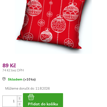
5
hvězdiček.
89 Kč
74 Kč bez DPH
Měrná
Skladem
(>10 ks)
cena:
Můžeme doručit do:
11.8.2026
Přidat do košíku