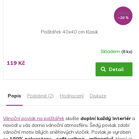
149 Kč
–20 %
Polštářek 40x40 cm Klasik
Skladem
(6 ks)
Průměrné
hodnocení
119 Kč
produktu
Detail
je
5,0
z
5
Popis
Podobné (2)
Hodnocení
Diskuze
hvězdiček.
Vánoční povlak na polštářek
skvěle
doplní každý interiér
a
navodí u vás doma vánoční atmosféru. Šedý p
ovlak zdobí
vánoční motiv bílých sněhových vloček
.
Povlak je vyroben
ze
100% polyesteru - soft velboa - mikroplyš
, který je