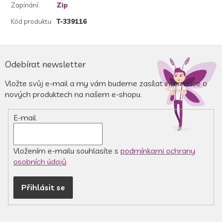
Zapínání
:
Zip
Kód produktu
T-339116
Z
á
Odebírat newsletter
p
a
Vložte svůj e-mail a my vám budeme zasílat informace o
t
nových produktech na našem e-shopu.
í
E-mail
Vložením e-mailu souhlasíte s
podmínkami ochrany
osobních údajů
Přihlásit se