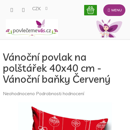
Přejít
CZK
na
obsah
Vánoční povlak na
polštářek 40x40 cm -
Vánoční baňky Červený
Průměrné
Neohodnoceno
Podrobnosti hodnocení
hodnocení
produktu
je
0,0
z