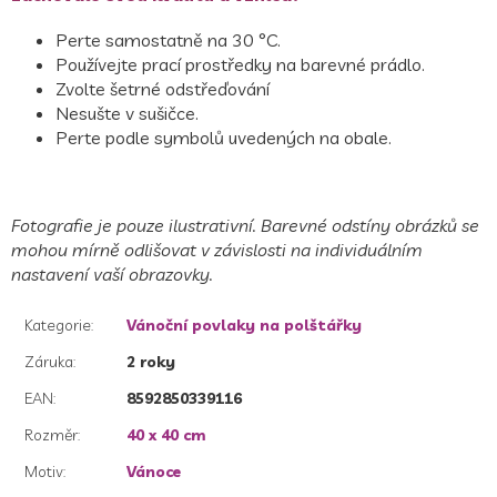
Perte samostatně na 30 °C.
Používejte prací prostředky na barevné prádlo.
Zvolte šetrné odstřeďování
Nesušte v sušičce.
Perte podle symbolů uvedených na obale.
Fotografie je pouze ilustrativní. Barevné odstíny obrá
zků se
mohou mírně odlišovat v závislosti na individuálním
nastavení vaší obrazovky.
Kategorie
:
Vánoční povlaky na polštářky
Záruka
:
2 roky
EAN
:
8592850339116
Rozměr
:
40 x 40 cm
Motiv
:
Vánoce