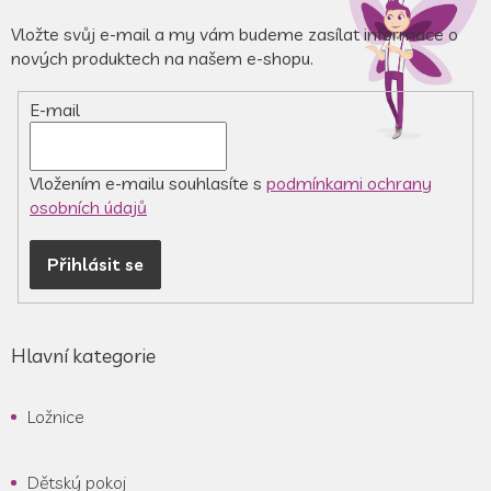
p
a
a
Vložte svůj e-mail a my vám budeme zasílat informace o
c
t
nových produktech na našem e-shopu.
í
í
p
r
E-mail
v
k
y
v
Vložením e-mailu souhlasíte s
podmínkami ochrany
ý
osobních údajů
p
i
Přihlásit se
s
u
Hlavní kategorie
Ložnice
Dětský pokoj