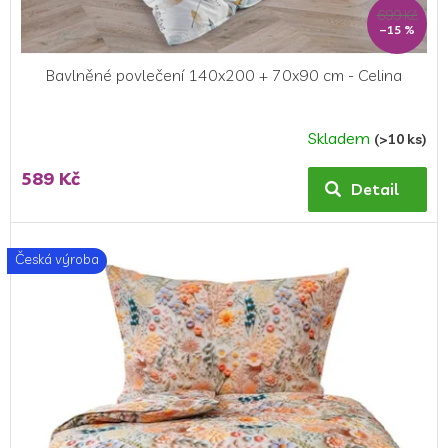
ů
699 Kč
–15 %
Bavlněné povlečení 140x200 + 70x90 cm - Celina
Skladem
(>10 ks)
589 Kč
Detail
Česká výroba