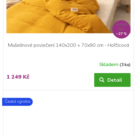
1 719
Kč
–27 %
Mušelínové povlečení 140x200 + 70x90 cm - Hořčicová
Skladem
(3 ks)
1 249 Kč
Detail
Česká výroba