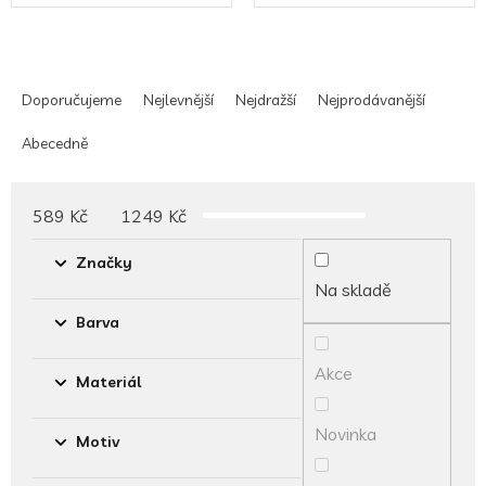
Ř
a
Doporučujeme
Nejlevnější
Nejdražší
Nejprodávanější
z
e
Abecedně
n
í
p
589
Kč
1249
Kč
r
o
Značky
d
Na skladě
u
Barva
k
t
Akce
ů
Materiál
Novinka
Motiv