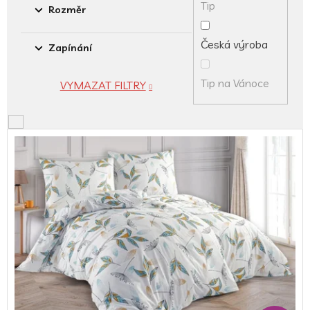
Tip
Rozměr
Česká výroba
Zapínání
Tip na Vánoce
VYMAZAT FILTRY
V
ý
p
i
s
p
r
o
d
u
k
t