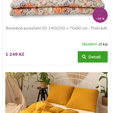
1 499
Kč
–16 %
Bavlněné povlečení 5D 140x200 + 70x90 cm - Polní kvítí
Skladem
(2 ks)
1 249 Kč
Detail