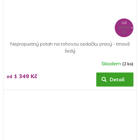
od
1 449
–6 %
Kč
Nepropustný potah na rohovou sedačku pravý - tmavě
šedý
Skladem
(2 ks)
Průměrné
hodnocení
1 349 Kč
od
produktu
Detail
je
5,0
z
5
hvězdiček.