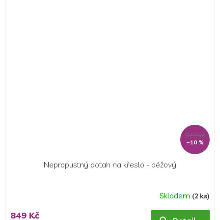
949 Kč
–10 %
Nepropustný potah na křeslo - béžový
Skladem
(2 ks)
Průměrné
hodnocení
849 Kč
produktu