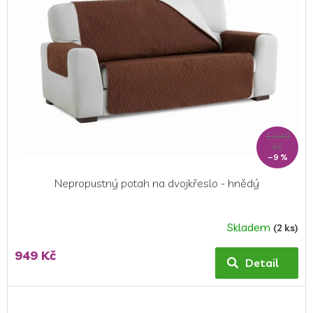
1 049
Kč
–9 %
Nepropustný potah na dvojkřeslo - hnědý
Skladem
(2 ks)
949 Kč
Detail