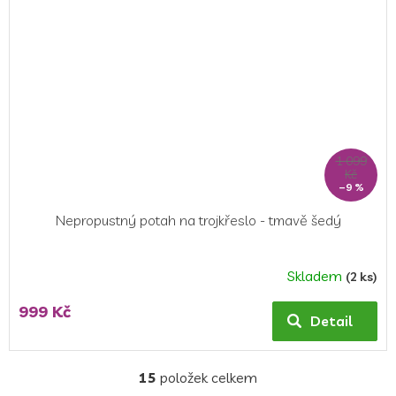
1 099
Kč
–9 %
Nepropustný potah na trojkřeslo - tmavě šedý
Skladem
(2 ks)
999 Kč
Detail
15
položek celkem
O