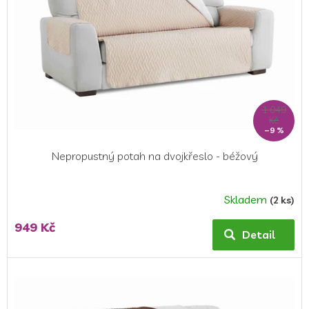
1 049
Kč
–9 %
Nepropustný potah na dvojkřeslo - béžový
Skladem
(2 ks)
949 Kč
Detail