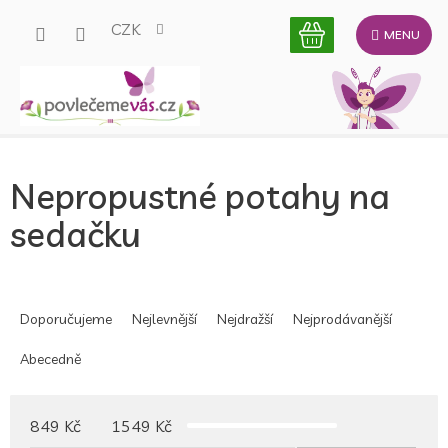
Přejít
CZK
na
obsah
Nepropustné potahy na
sedačku
Ř
a
Doporučujeme
Nejlevnější
Nejdražší
Nejprodávanější
z
e
Abecedně
n
í
p
849
Kč
1549
Kč
r