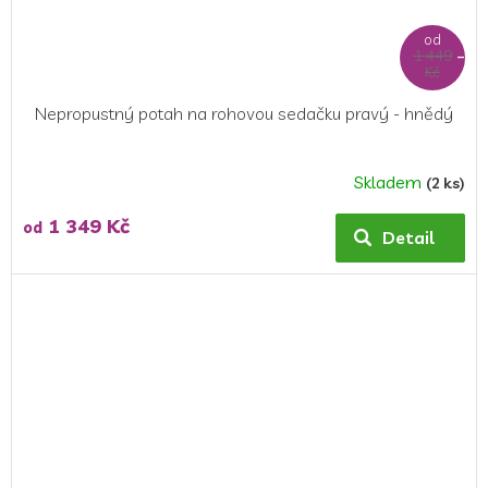
od
1 449
–6 %
Kč
Nepropustný potah na rohovou sedačku pravý - hnědý
Skladem
(2 ks)
Průměrné
hodnocení
1 349 Kč
od
produktu
Detail
je
5,0
z
5
hvězdiček.