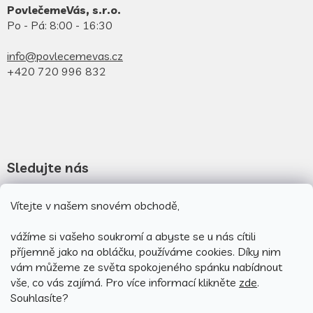
PovlečemeVás, s.r.o.
Po - Pá: 8:00 - 16:30
info@povlecemevas.cz
+420 720 996 832
Sledujte nás
Novinky na facebooku
Vítejte v našem snovém obchodě,
Novinky na instagramu
vážíme si vašeho soukromí a abyste se u nás cítili
příjemně jako na obláčku, používáme cookies.
Díky nim
vám můžeme ze světa spokojeného spánku nabídnout
vše, co vás zajímá. Pro v
íce informací klikněte
zde
.
Souhlasíte?