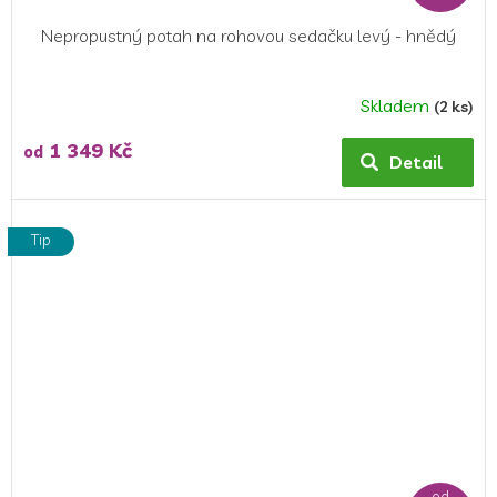
Nepropustný potah na rohovou sedačku levý - hnědý
Skladem
(2 ks)
Průměrné
hodnocení
1 349 Kč
od
produktu
Detail
je
5,0
z
Tip
5
hvězdiček.
od