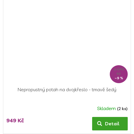
1 049
Kč
–9 %
Nepropustný potah na dvojkřeslo - tmavě šedý
Skladem
(2 ks)
949 Kč
Detail