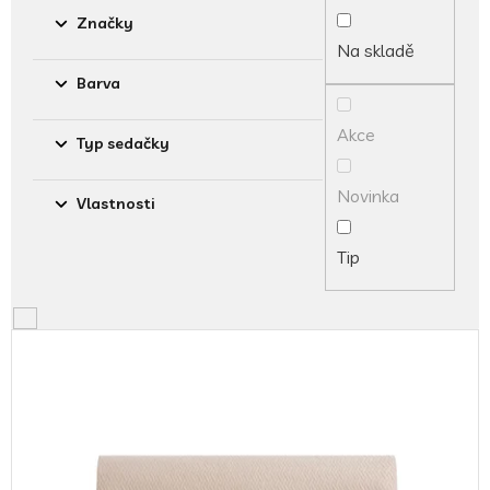
o
Značky
d
Na skladě
u
Barva
k
t
Akce
ů
Typ sedačky
Novinka
Vlastnosti
Tip
V
ý
p
i
s
p
r