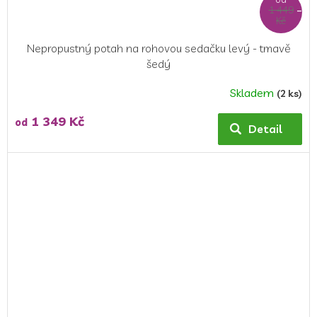
1 449
–6 %
Kč
Nepropustný potah na rohovou sedačku levý - tmavě
šedý
Skladem
(2 ks)
Průměrné
hodnocení
1 349 Kč
od
produktu
Detail
je
4,3
z
5
hvězdiček.