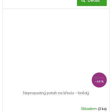
Detail
je
5,0
z
5
hvězdiček.
949 Kč
–10 %
Nepropustný potah na křeslo - hnědý
Skladem
(2 ks)
Průměrné