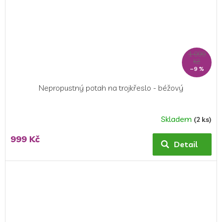
1 099
Kč
–9 %
Nepropustný potah na trojkřeslo - béžový
Skladem
(2 ks)
Průměrné
hodnocení
999 Kč
produktu
Detail
je
5,0
z
5
hvězdiček.