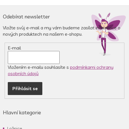
v
l
Z
á
á
Odebírat newsletter
d
p
a
a
Vložte svůj e-mail a my vám budeme zasílat informace o
c
t
nových produktech na našem e-shopu.
í
í
p
r
E-mail
v
k
y
v
Vložením e-mailu souhlasíte s
podmínkami ochrany
ý
osobních údajů
p
i
Přihlásit se
s
u
Hlavní kategorie
Ložnice