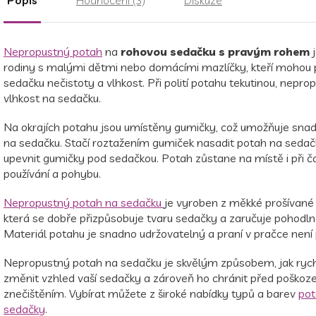
Nepropustný potah
na
rohovou sedačku s pravým rohem
rodiny s malými dětmi nebo domácími mazlíčky, kteří mohou 
sedačku nečistoty a vlhkost. Při polití potahu tekutinou, nepro
vlhkost na sedačku.
Na okrajích potahu jsou umístěny gumičky, což umožňuje sna
na sedačku. Stačí roztažením gumiček nasadit potah na seda
upevnit gumičky pod sedačkou. Potah zůstane na místě i při 
používání a pohybu.
Nepropustný potah na sedačku
je vyroben z měkké prošívané 
která se dobře přizpůsobuje tvaru sedačky a zaručuje pohodln
Materiál potahu je snadno udržovatelný a praní v pračce není
Nepropustný potah na sedačku je skvělým způsobem, jak ryc
změnit vzhled vaší sedačky a zároveň ho chránit před poškoz
znečištěním. Vybírat můžete z široké nabídky typů a barev
pot
sedačky
.