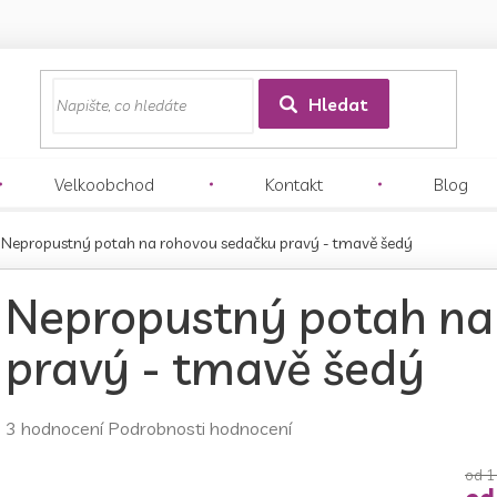
z
Hledat
Velkoobchod
Kontakt
Blog
Nepropustný potah na rohovou sedačku pravý - tmavě šedý
Nepropustný potah na
pravý - tmavě šedý
Průměrné
3 hodnocení
Podrobnosti hodnocení
hodnocení
produktu
od 1