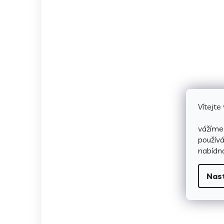
Vítejt
vážíme 
použív
nabídno
Nas