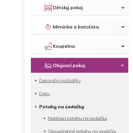
p
a
Dětský pokoj
n
e
l
Miminka a batolata
Koupelna
Obývací pokoj
Dekorační polštářky
Deky
Potahy na sedačky
Napínací potahy na sedačku
Oboustranné potahy na sedačku