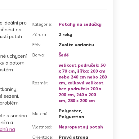
je ideální pro
Kategorie
:
Potahy na sedačky
přinést na
Záruka
:
2 roky
pustí potah
EAN
:
Zvolte variantu
Barva
:
Šedé
dné uchycení
čku a potom
velikost područek: 50
častém
x 70 cm
,
šířka: 200 cm
nebo 240 cm nebo 280
Rozměr
:
cm
,
celková velikost
tkaniny,
bez područek: 200 x
200 cm, 240 x 200
é sezení.
cm, 280 x 200 cm
 problém.
Polyester,
Materiál
:
hle a snadno
Polyuretan
ením a
Vlastnosti
:
Nepropustný potah
ahů na
Orientace
:
Pravá strana