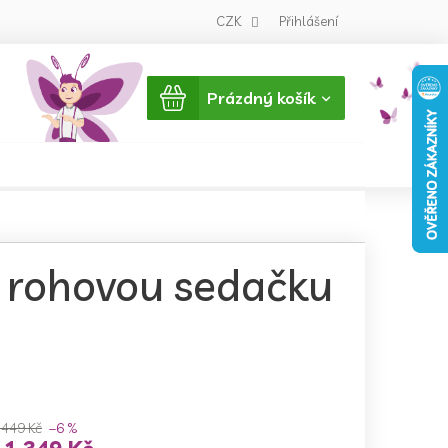
CZK
Přihlášení
Nákupní
Prázdný košík
košík
 rohovou sedačku
 449 Kč
–6 %