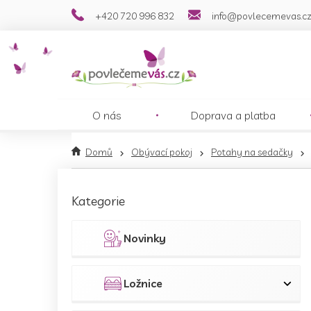
Přejít
+420 720 996 832
info@povlecemevas.c
na
obsah
O nás
Doprava a platba
Domů
Obývací pokoj
Potahy na sedačky
P
o
Přeskočit
Kategorie
s
kategorie
t
r
Novinky
a
n
n
Ložnice
í