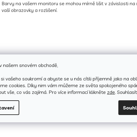
Barvy na vašem monitoru se mohou mírně lišit v závislosti na
vaší obrazovky a rozlišení.
e v našem snovém obchodě,
si vašeho soukromí a abyste se u nás cítili příjemně jako na obl
áme cookies.
Díky nim vám můžeme ze světa spokojeného spá
ut vše, co vás zajímá. Pro v
íce informací klikněte
zde
. Souhlasí
tavení
Souh