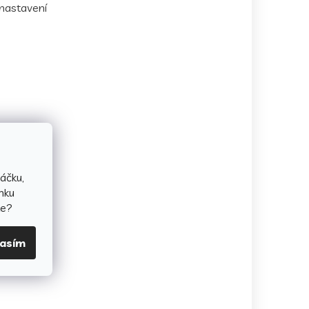
 nastavení
áčku,
nku
te?
lasím