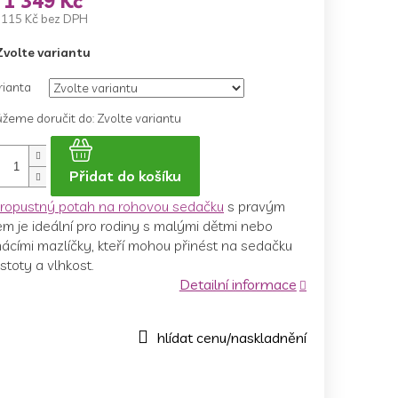
d
1 349 Kč
 115 Kč
bez DPH
ná
Zvolte variantu
a:
rianta
žeme doručit do:
Zvolte variantu
Přidat do košíku
ropustný potah na rohovou sedačku
s pravým
m je ideální pro rodiny s malými dětmi nebo
ácími mazlíčky, kteří mohou přinést na sedačku
stoty a vlhkost.
Detailní informace