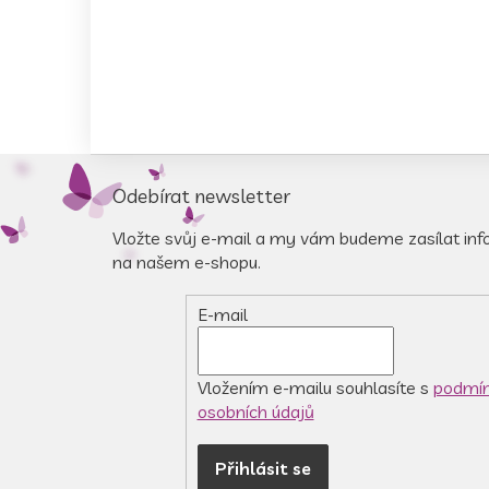
Z
á
Odebírat newsletter
p
a
Vložte svůj e-mail a my vám budeme zasílat in
t
na našem e-shopu.
í
E-mail
Vložením e-mailu souhlasíte s
podmín
osobních údajů
Přihlásit se