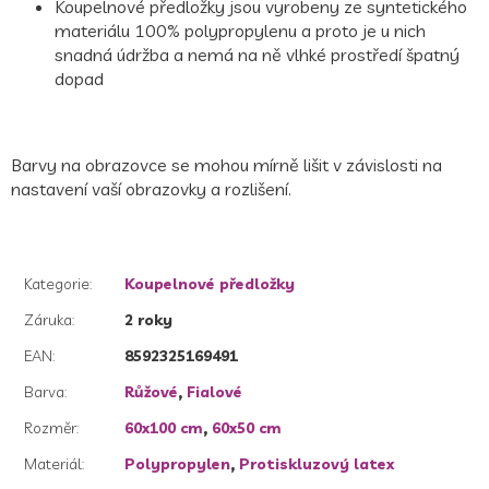
Koupelnové předložky jsou vyrobeny ze syntetického
materiálu 100% polypropylenu a proto je u nich
snadná údržba a nemá na ně vlhké prostředí špatný
dopad
Barvy na obrazovce se mohou mírně lišit v závislosti na
nastavení vaší obrazovky a rozlišení.
Kategorie
:
Koupelnové předložky
Záruka
:
2 roky
EAN
:
8592325169491
Barva
:
Růžové
,
Fialové
Rozměr
:
60x100 cm
,
60x50 cm
Materiál
:
Polypropylen
,
Protiskluzový latex