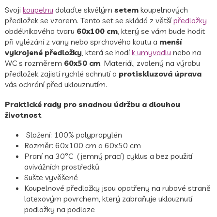
Svoji
koupelnu
dolaďte skvělým
setem
koupelnových
předložek se vzorem. Tento set se skládá z větší
předložky
obdélníkového tvaru
60x100 cm
, který se vám bude hodit
při vylézání z vany nebo sprchového koutu a
menší
vykrojené předložky
, která se hodí
k umyvadlu
nebo na
WC s rozměrem
60x50 cm
. Materiál, zvolený na výrobu
předložek zajistí rychlé schnutí a
protiskluzová úprava
vás ochrání před uklouznutím.
Praktické rady pro snadnou údržbu a dlouhou
životnost
Složení: 100% polypropylén
Rozměr: 60x100 cm a 60x50 cm
Praní na 30°C
(jemný prací) cyklus a bez použití
avivážních prostředků
Sušte vyvěšené
Koupelnové předložky jsou opatřeny na rubové straně
latexovým povrchem, který zabraňuje uklouznutí
podložky na podlaze