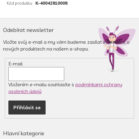
Kód produktu
K-40042810008
Z
á
Odebírat newsletter
p
a
Vložte svůj e-mail a my vám budeme zasílat informace o
t
nových produktech na našem e-shopu.
í
E-mail
Vložením e-mailu souhlasíte s
podmínkami ochrany
osobních údajů
Přihlásit se
Hlavní kategorie