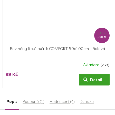
139 Kč
–28 %
Bavlněný froté ručník COMFORT 50x100cm - Fialová
Skladem
(7 ks)
Průměrné
hodnocení
99 Kč
produktu
Detail
je
5,0
z
5
Popis
Podobné (1)
Hodnocení (4)
Diskuze
hvězdiček.