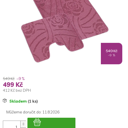
5
hvězdiček.
549 Kč
–9 %
549 Kč
–9 %
499 Kč
412 Kč bez DPH
Měrná
Skladem
(1 ks)
cena:
Můžeme doručit do:
11.8.2026