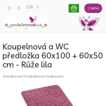
Přejít
CZK
na
obsah
Koupelnová a WC
předložka 60x100 + 60x50
cm - Růže lila
Průměrné
4 hodnocení
Podrobnosti hodnocení
hodnocení
produktu
je
5,0
z