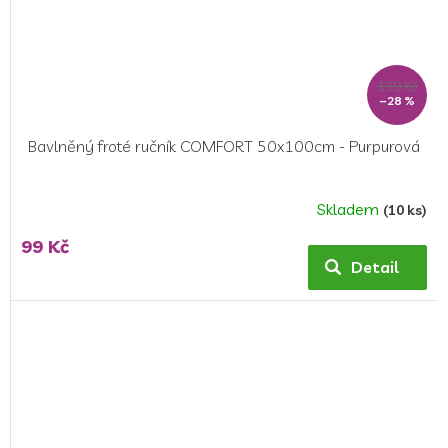
139 Kč
–28 %
Bavlněný froté ručník COMFORT 50x100cm - Purpurová
Skladem
(10 ks)
Průměrné
hodnocení
99 Kč
produktu
Detail
je
5,0
z
5
hvězdiček.