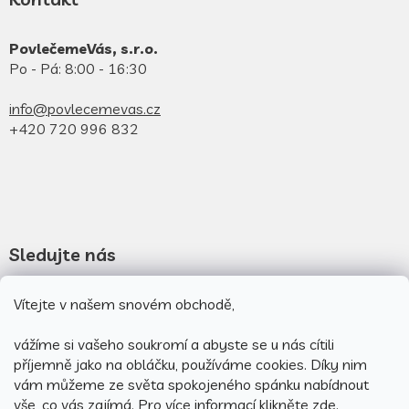
PovlečemeVás, s.r.o.
Po - Pá: 8:00 - 16:30
info@povlecemevas.cz
+420 720 996 832
Sledujte nás
Novinky na facebooku
Vítejte v našem snovém obchodě,
Novinky na instagramu
vážíme si vašeho soukromí a abyste se u nás cítili
příjemně jako na obláčku, používáme cookies.
Díky nim
vám můžeme ze světa spokojeného spánku nabídnout
vše, co vás zajímá. Pro v
íce informací klikněte
zde
.