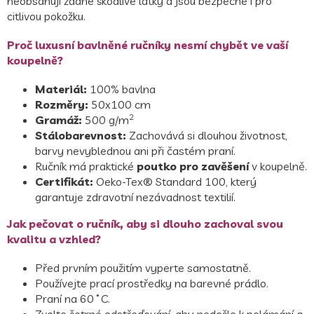
neobsahují žádné škodlivé látky a jsou bezpečné i pro
citlivou pokožku.
Proč luxusní bavlněné ručníky nesmí chybět ve vaší
koupelně?
Materiál:
100% bavlna
Rozměry:
50x100 cm
2
Gramáž:
500 g/m
Stálobarevnost:
Zachovává si dlouhou životnost,
barvy nevyblednou ani při častém praní.
Ručník má praktické
poutko pro zavěšení
v koupelně.
Certifikát:
Oeko-Tex® Standard 100, který
garantuje zdravotní nezávadnost textilií.
Jak pečovat o ručník, aby si dlouho zachoval svou
kvalitu a vzhled?
Před prvním použitím vyperte samostatně.
Používejte prací prostředky na barevné prádlo.
Praní na 60
˚C.