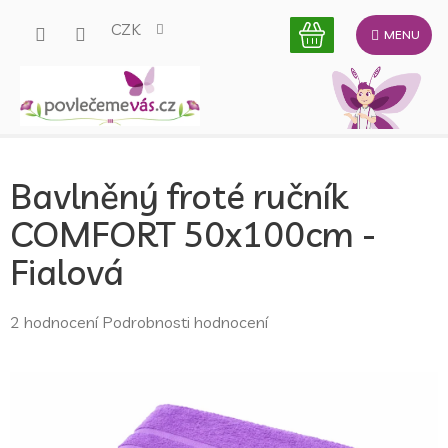
Přejít
CZK
na
obsah
Bavlněný froté ručník
COMFORT 50x100cm -
Fialová
Průměrné
2 hodnocení
Podrobnosti hodnocení
hodnocení
produktu
je
5,0
z