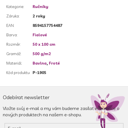
Kategorie
:
Ručníky
Záruka
:
2 roky
EAN
:
8594157754487
Barva
:
Fialové
Rozměr
:
50 x 100 cm
Gramáž
:
500 g/m2
Materiál
:
Bavlna
,
Froté
Kód produktu
P-1905
Z
á
Odebírat newsletter
p
a
Vložte svůj e-mail a my vám budeme zasílat informace o
t
nových produktech na našem e-shopu.
í