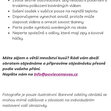
Zvolte šetrné odstřeďování, aby nedošlo k polámání a
trvalému poškození bavlněných vláken.
Sušení osušek v sušičce pouze na nejnižší teplotu.
Doporučujeme vynechat aviváž, protože může
slepovat vlákna a omezit savost tkaniny.
Perte podle symbolů uvedených na obale.
Neperte společně s oděvy, které mají zipy a kovové
háčky.
Máte zájem o větší množství kusů? Rádi vám zboží
obratem objednáme a připravíme objednávku přesně
podle vašeho přání.
Napište nám na
info@povlecemevas.cz
Fotografie je pouze ilustrativní. Barevné odstíny obrázků se
mohou mírně odlišovat v závislosti na individuálním
nastavení vaší obrazovky.