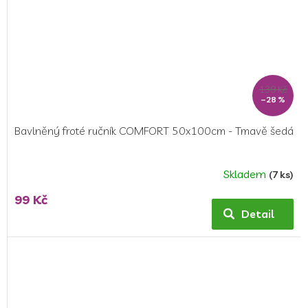
139 Kč
–28 %
Bavlněný froté ručník COMFORT 50x100cm - Tmavě šedá
Skladem
(7 ks)
Průměrné
hodnocení
99 Kč
produktu
Detail
je
5,0
z
5
hvězdiček.