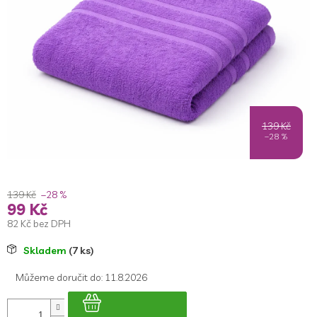
5
hvězdiček.
139 Kč
–28 %
139 Kč
–28 %
99 Kč
82 Kč bez DPH
Měrná
Skladem
(7 ks)
cena:
Můžeme doručit do:
11.8.2026