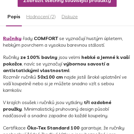
Zobrazit všechny související produkty
Popis
Hodnocení (2)
Diskuze
Ručníky
řady
COMFORT
se vyznačují hustým úpletem,
hebkým povrchem a vysokou barevnou stálostí.
Ručníky
ze 100% bavlny
jsou velmi
hebké a jemné k vaší
pokožce
, navíc se vyznačují
výbornou savostí a
antistatickými vlastnostmi
.
Rozměr ručníků
50x100 cm
najde jistě široké uplatnění ve
vaší koupelně nebo si je můžete snadno vzít s sebou
kamkoliv.
V krajích osušek i ručníků jsou vytkány
tři ozdobné
proužky
. Minimalistický pruhovaný design působí
nadčasově a snadno zapadne do každé koupelny.
Certifikace
Öko-Tex Standard 100
garantuje, že ručníky