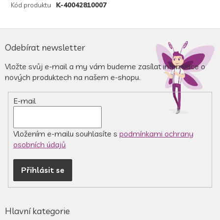
Kód produktu
K-40042810007
Z
á
Odebírat newsletter
p
a
Vložte svůj e-mail a my vám budeme zasílat informace o
t
nových produktech na našem e-shopu.
í
E-mail
Vložením e-mailu souhlasíte s
podmínkami ochrany
osobních údajů
Přihlásit se
Hlavní kategorie