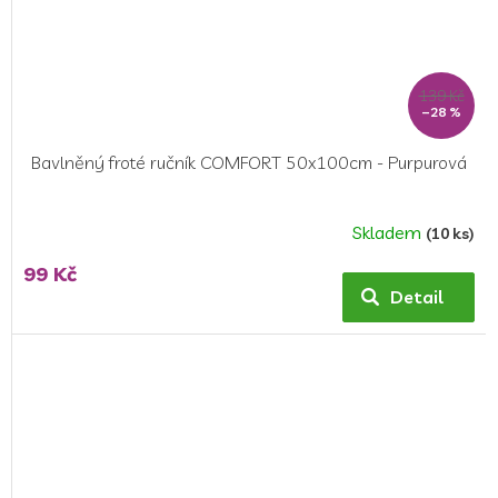
139 Kč
–28 %
Bavlněný froté ručník COMFORT 50x100cm - Purpurová
Skladem
(10 ks)
Průměrné
hodnocení
99 Kč
produktu
Detail
je
5,0
z
5
hvězdiček.