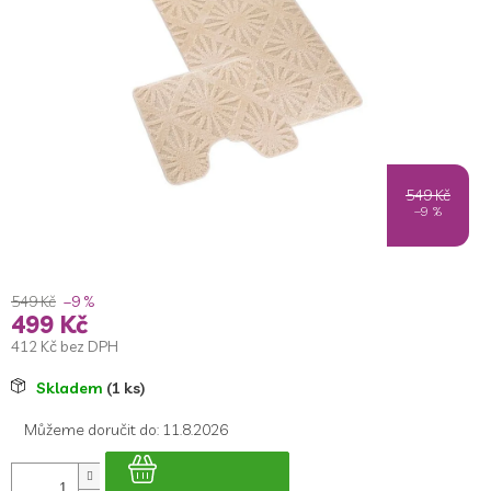
5
hvězdiček.
549 Kč
–9 %
549 Kč
–9 %
499 Kč
412 Kč bez DPH
Měrná
Skladem
(1 ks)
cena:
Můžeme doručit do:
11.8.2026