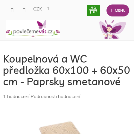
Přejít
CZK
na
obsah
Koupelnová a WC
předložka 60x100 + 60x50
cm - Paprsky smetanové
Průměrné
1 hodnocení
Podrobnosti hodnocení
hodnocení
produktu
je
5,0
z