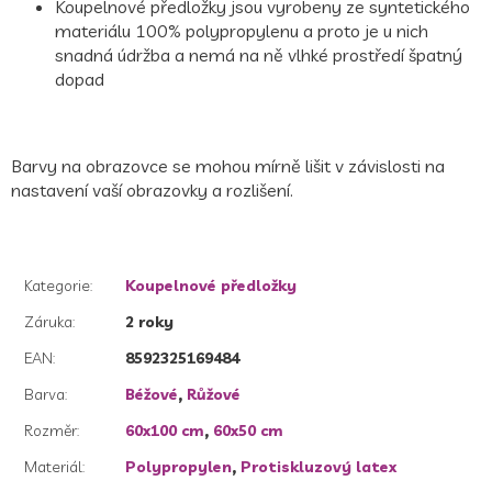
Koupelnové předložky jsou vyrobeny ze syntetického
materiálu 100% polypropylenu a proto je u nich
snadná údržba a nemá na ně vlhké prostředí špatný
dopad
Barvy na obrazovce se mohou mírně lišit v závislosti na
nastavení vaší obrazovky a rozlišení.
Kategorie
:
Koupelnové předložky
Záruka
:
2 roky
EAN
:
8592325169484
Barva
:
Béžové
,
Růžové
Rozměr
:
60x100 cm
,
60x50 cm
Materiál
:
Polypropylen
,
Protiskluzový latex