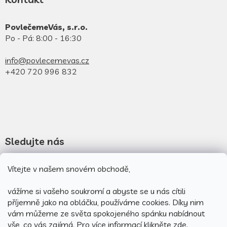
PovlečemeVás, s.r.o.
Po - Pá: 8:00 - 16:30
info@povlecemevas.cz
+420 720 996 832
Sledujte nás
Novinky na facebooku
Vítejte v našem snovém obchodě,
Novinky na instagramu
vážíme si vašeho soukromí a abyste se u nás cítili
příjemně jako na obláčku, používáme cookies.
Díky nim
vám můžeme ze světa spokojeného spánku nabídnout
vše, co vás zajímá. Pro v
íce informací klikněte
zde
.