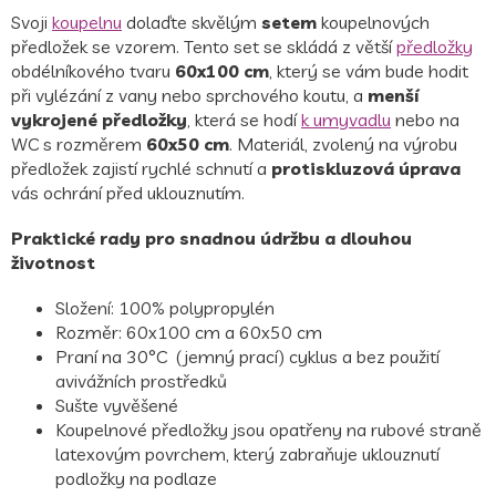
Svoji
koupelnu
dolaďte skvělým
setem
koupelnových
předložek se vzorem. Tento set se skládá z větší
předložky
obdélníkového tvaru
60x100 cm
, který se vám bude hodit
při vylézání z vany nebo sprchového koutu, a
menší
vykrojené předložky
, která se hodí
k umyvadlu
nebo na
WC s rozměrem
60x50 cm
. Materiál, zvolený na výrobu
předložek zajistí rychlé schnutí a
protiskluzová úprava
vás ochrání před uklouznutím.
Praktické rady pro snadnou údržbu a dlouhou
životnost
Složení: 100% polypropylén
Rozměr: 60x100 cm a 60x50 cm
Praní na 30°C
(jemný prací) cyklus a bez použití
avivážních prostředků
Sušte vyvěšené
Koupelnové předložky jsou opatřeny na rubové straně
latexovým povrchem, který zabraňuje uklouznutí
podložky na podlaze