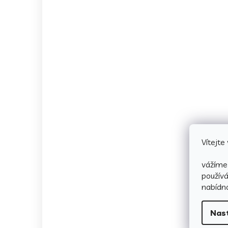
Vítejt
vážíme 
použív
nabídno
Nas