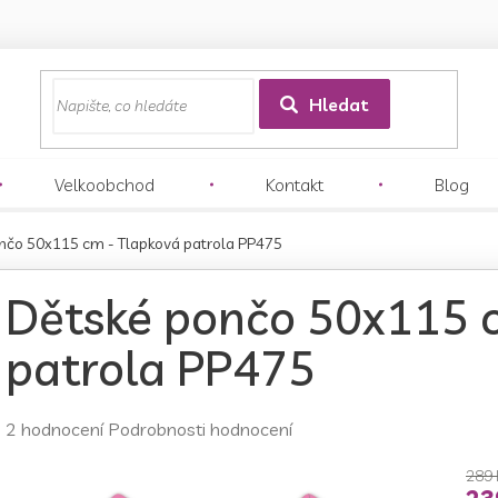
z
Hledat
Velkoobchod
Kontakt
Blog
nčo 50x115 cm - Tlapková patrola PP475
Dětské pončo 50x115 
patrola PP475
Průměrné
2 hodnocení
Podrobnosti hodnocení
hodnocení
produktu
289 