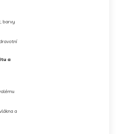
, barvy
dravotní
itu a
rvalému
vlákna a