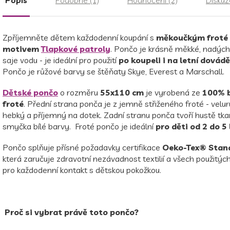
Zpříjemněte dětem každodenní koupání s
měkoučkým froté
motivem
Tlapkové patroly
.
Pončo je krásně měkké, nadýc
saje vodu - je ideální pro použití
po koupeli i na letní dovád
Pončo je růžové barvy se štěňaty Skye, Everest a Marschall
.
Dětské pončo
o rozměru
55x110 cm
je vyrobená ze
100% b
froté
.
Přední strana ponča je z jemně střiženého froté - veluru
hebký a příjemný na dotek.
Zadní stranu ponča tvoří hustě tka
smyčka bílé barvy. Froté pončo je ideální
pro děti od 2 do 5 
Pončo splňuje přísné požadavky certifikace
Oeko-Tex® Stan
která zaručuje zdravotní nezávadnost textilií a všech použitýc
pro každodenní kontakt s dětskou pokožkou.
Proč si vybrat právě toto pončo?