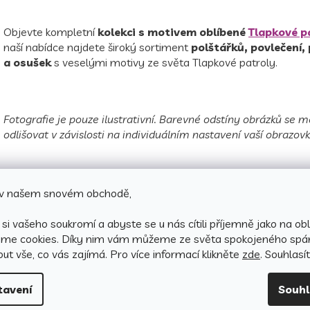
Objevte kompletní
kolekci s motivem oblíbené
Tlapkové p
naší nabídce najdete široký sortiment
polštářků, povlečení,
a osušek
s veselými motivy ze světa Tlapkové patroly.
Fotografie je pouze ilustrativní. Barevné odstíny obrázků se
odlišovat v závislosti na individuálním nastavení vaší obrazovk
e v našem snovém obchodě,
si vašeho soukromí a abyste se u nás cítili příjemně jako na obl
áme cookies.
Díky nim vám můžeme ze světa spokojeného spá
ut vše, co vás zajímá. Pro v
íce informací klikněte
zde
. Souhlasí
tavení
Souh