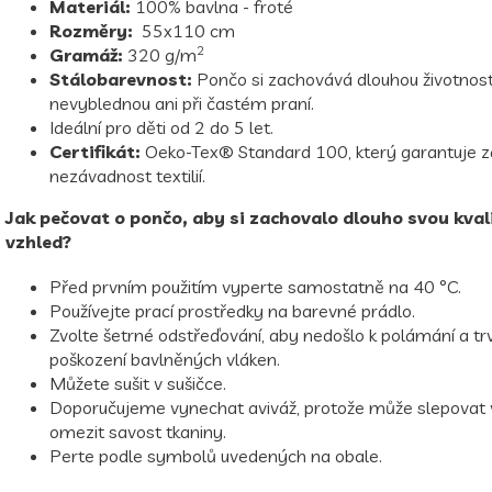
Materiál:
100% bavlna - froté
Rozměry:
55x110 cm
2
Gramáž:
320 g/m
Stálobarevnost:
Pončo si zachovává dlouhou životnost
nevyblednou ani při častém praní.
Ideální pro děti od 2 do 5 let.
Certifikát:
Oeko-Tex® Standard 100, který garantuje z
nezávadnost textilií.
Jak pečovat o pončo, aby si zachovalo dlouho svou kval
vzhled?
Před prvním použitím vyperte samostatně na 40 °C.
Používejte prací prostředky na barevné prádlo.
Zvolte šetrné odstřeďování, aby nedošlo k polámání a t
poškození bavlněných vláken.
Můžete sušit v sušičce.
Doporučujeme vynechat aviváž, protože může slepovat 
omezit savost tkaniny.
Perte podle symbolů uvedených na obale.