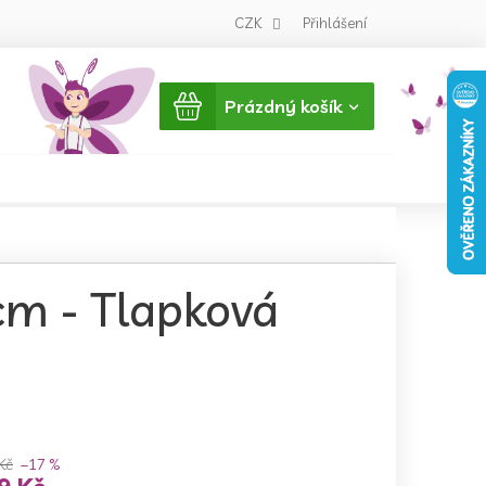
CZK
Přihlášení
Nákupní
Prázdný košík
košík
cm - Tlapková
Kč
–17 %