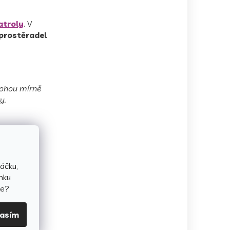
atroly
. V
 prostěradel
 mohou mírně
y.
áčku,
nku
te?
lasím