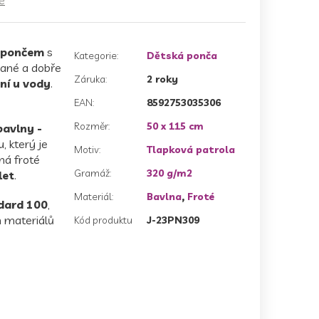
 pončem
s
Kategorie
:
Dětská ponča
hané a dobře
Záruka
:
2 roky
ění u vody
.
EAN
:
8592753035306
Rozměr
:
50 x 115 cm
avlny -
, který je
Motiv
:
Tlapková patrola
ná froté
Gramáž
:
320 g/m2
let
.
Materiál
:
Bavlna
,
Froté
dard 100
,
h materiálů
Kód produktu
J-23PN309