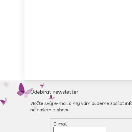
Z
á
Odebírat newsletter
p
a
Vložte svůj e-mail a my vám budeme zasílat in
t
na našem e-shopu.
í
E-mail