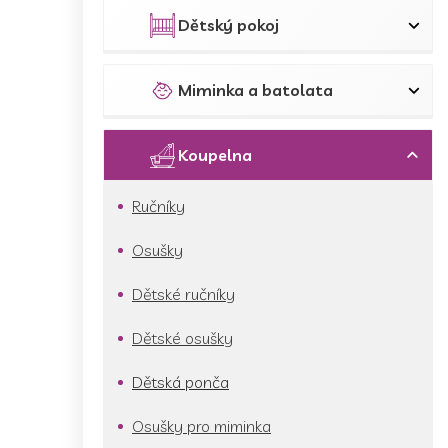
p
a
Dětský pokoj
n
e
l
Miminka a batolata
Koupelna
Ručníky
Osušky
Dětské ručníky
Dětské osušky
Dětská ponča
Osušky pro miminka