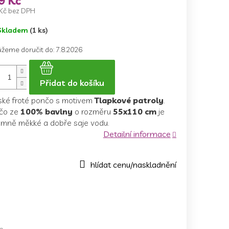
9 Kč
Kč bez DPH
ná
Skladem
(1 ks)
a:
žeme doručit do:
7.8.2026
Přidat do košíku
ské froté pončo s motivem
Tlapkové patroly
.
čo ze
100% bavlny
o rozměru
55x110 cm
je
jemně měkké a dobře saje vodu.
Detailní informace
e