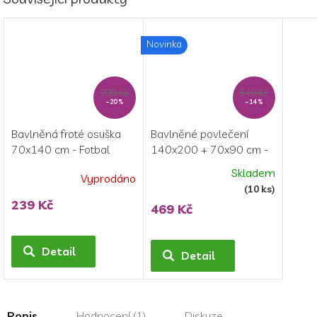
Novinka
299 Kč
549 Kč
–20 %
–14 %
Bavlněná froté osuška
Bavlněné povlečení
70x140 cm - Fotbal
140x200 + 70x90 cm -
Fotbal
Skladem
Vyprodáno
Průměrné
Průměrné
(10 ks)
hodnocení
hodnocení
239 Kč
469 Kč
produktu
produktu
je
je
5,0
5,0
Detail
Detail
z
z
5
5
hvězdiček.
hvězdiček.
Popis
Hodnocení (1)
Diskuze