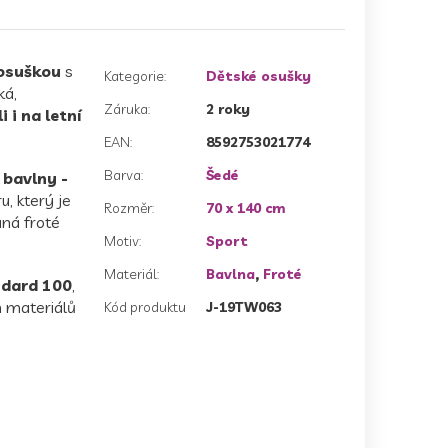
osuškou
s
Kategorie
:
Dětské osušky
ká,
Záruka
:
2 roky
 i na letní
EAN
:
8592753021774
Barva
:
Šedé
bavlny -
u, který je
Rozměr
:
70 x 140 cm
aná froté
Motiv
:
Sport
Materiál
:
Bavlna
,
Froté
dard 100
,
h materiálů
Kód produktu
J-19TW063