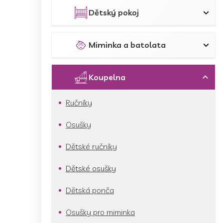
p
a
Dětský pokoj
n
e
l
Miminka a batolata
Koupelna
Ručníky
Osušky
Dětské ručníky
Dětské osušky
Dětská ponča
Osušky pro miminka