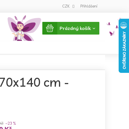
CZK
Přihlášení
Nákupní
Prázdný košík
košík
 70x140 cm -
Kč
–23 %