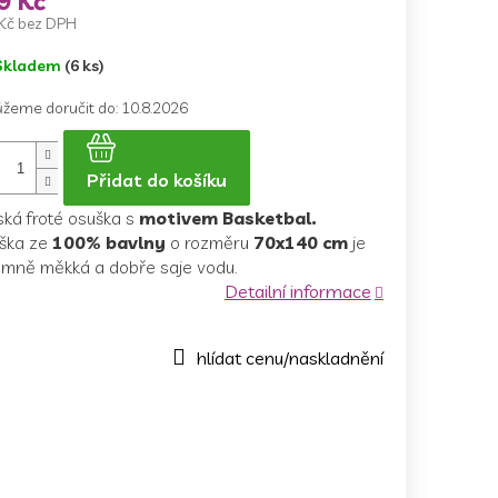
9 Kč
Kč bez DPH
ná
Skladem
(6 ks)
a:
žeme doručit do:
10.8.2026
Přidat do košíku
ská froté osuška s
motivem Basketbal.
ška ze
100% bavlny
o rozměru
70x140 cm
je
jemně měkká a dobře saje vodu.
Detailní informace