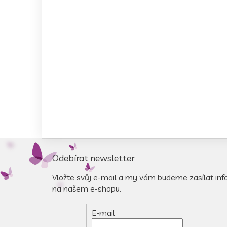
Z
á
Odebírat newsletter
p
a
Vložte svůj e-mail a my vám budeme zasílat in
t
na našem e-shopu.
í
E-mail