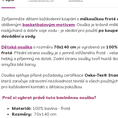
Zpříjemněte dětem každodenní koupání s
měkoučkou froté 
oblíbeným
basketbalovým motivem
. Osuška je krásně měk
nadýchaná a dobře saje vodu - je ideální pro použití
po koupeli
dovádění u vody
.
Dětská osuška
o rozměru
70x140 cm
je vyrobená ze
100% 
froté
.
Přední strana osušky je z jemně střiženého froté - velur
hebký a příjemný na dotek.
Zadní stranu osušky tvoří hustě tk
smyčka bílé barvy.
Osuška splňuje přísné požadavky certifikace
Oeko-Tex® Stan
která zaručuje zdravotní nezávadnost textilií a všech použitýc
pro každodenní kontakt s dětskou pokožkou.
Proč si vybrat právě tuto bavlněnou osušku?
Materiál:
100% bavlna - froté
Rozměry:
70x140 cm