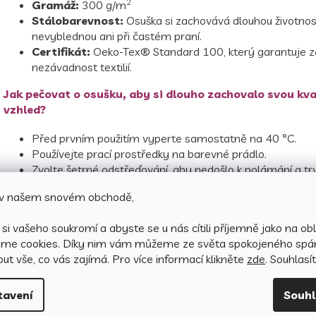
2
Gramáž:
300 g/m
Stálobarevnost:
Osuška si zachovává dlouhou životnos
nevyblednou ani při častém praní.
Certifikát:
Oeko-Tex® Standard 100, který garantuje z
nezávadnost textilií.
Jak pečovat o osušku, aby si dlouho zachovalo svou kva
vzhled?
Před prvním použitím vyperte samostatně na 40 °C.
Používejte prací prostředky na barevné prádlo.
Zvolte šetrné odstřeďování, aby nedošlo k polámání a t
poškození bavlněných vláken.
e v našem snovém obchodě,
Můžete sušit v sušičce.
Doporučujeme vynechat aviváž, protože může slepovat 
si vašeho soukromí a abyste se u nás cítili příjemně jako na obl
omezit savost tkaniny.
áme cookies.
Díky nim vám můžeme ze světa spokojeného spá
Perte podle symbolů uvedených na obale.
ut vše, co vás zajímá. Pro v
íce informací klikněte
zde
. Souhlasí
tavení
Souh
Fotografie je pouze ilustrativní. Barevné odstíny obrázků se