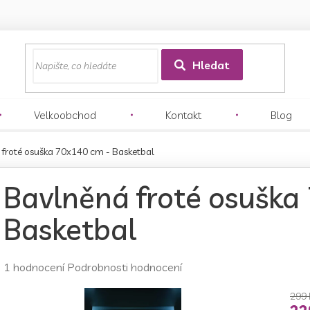
z
Hledat
Velkoobchod
Kontakt
Blog
 froté osuška 70x140 cm - Basketbal
Bavlněná froté osuška
Basketbal
Průměrné
1 hodnocení
Podrobnosti hodnocení
hodnocení
produktu
299 