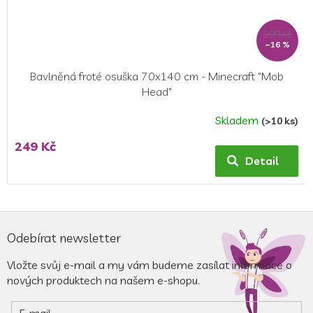
299 Kč
–16 %
Bavlněná froté osuška 70x140 cm - Minecraft "Mob
Head"
Skladem
(>10 ks)
249 Kč
Detail
Z
á
Odebírat newsletter
p
a
Vložte svůj e-mail a my vám budeme zasílat informace o
t
nových produktech na našem e-shopu.
í