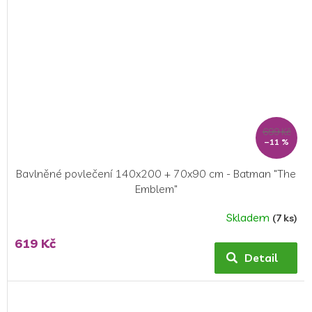
699 Kč
–11 %
Bavlněné povlečení 140x200 + 70x90 cm - Batman "The
Emblem"
Skladem
(7 ks)
Průměrné
hodnocení
619 Kč
produktu
Detail
je
4,0
z
5