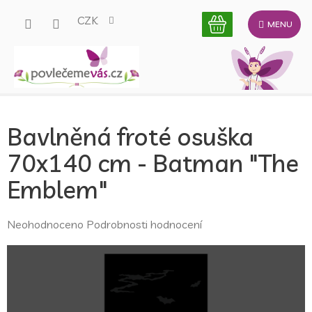
Přejít
CZK
na
obsah
Bavlněná froté osuška
70x140 cm - Batman "The
Emblem"
Průměrné
Neohodnoceno
Podrobnosti hodnocení
hodnocení
produktu
je
0,0
z