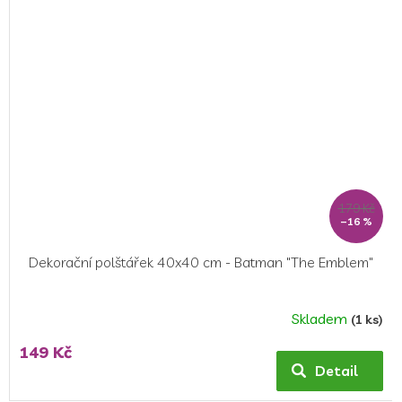
hvězdiček.
179 Kč
–16 %
Dekorační polštářek 40x40 cm - Batman "The Emblem"
Skladem
(1 ks)
149 Kč
Detail