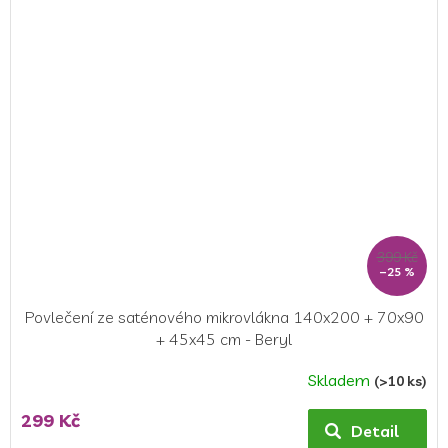
z
5
hvězdiček.
399 Kč
–25 %
Povlečení ze saténového mikrovlákna 140x200 + 70x90
+ 45x45 cm - Beryl
Skladem
(>10 ks)
299 Kč
Detail