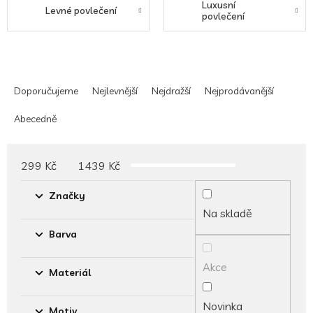
Luxusní
Levné povlečení
povlečení
Ř
a
Doporučujeme
Nejlevnější
Nejdražší
Nejprodávanější
z
e
Abecedně
n
í
p
299
Kč
1439
Kč
r
o
Značky
d
Na skladě
u
Barva
k
t
Akce
ů
Materiál
Novinka
Motiv