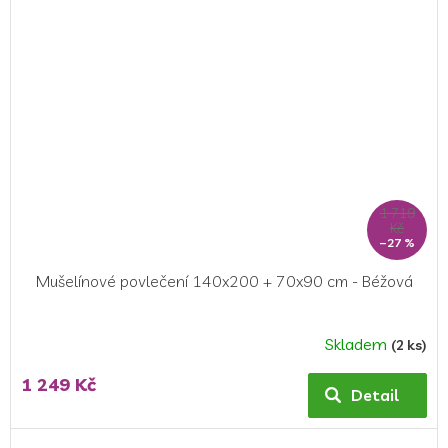
1 719
Kč
–27 %
Mušelínové povlečení 140x200 + 70x90 cm - Béžová
Skladem
(2 ks)
Průměrné
hodnocení
1 249 Kč
produktu
Detail
je
5,0