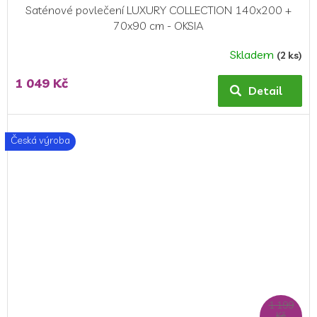
Saténové povlečení LUXURY COLLECTION 140x200 +
70x90 cm - OKSIA
Skladem
(2 ks)
Průměrné
hodnocení
1 049 Kč
produktu
Detail
je
5,0
z
Česká výroba
5
hvězdiček.
1 199
Kč