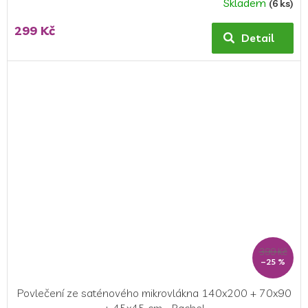
Skladem
(6 ks)
299 Kč
Detail
399 Kč
–25 %
Povlečení ze saténového mikrovlákna 140x200 + 70x90
+ 45x45 cm - Rachel