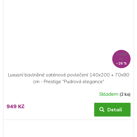
1 299
Kč
–26 %
Luxusní bavlněné saténové povlečení 140x200 + 70x90
cm - Prestige "Pudrová elegance"
Skladem
(2 ks)
949 Kč
Detail