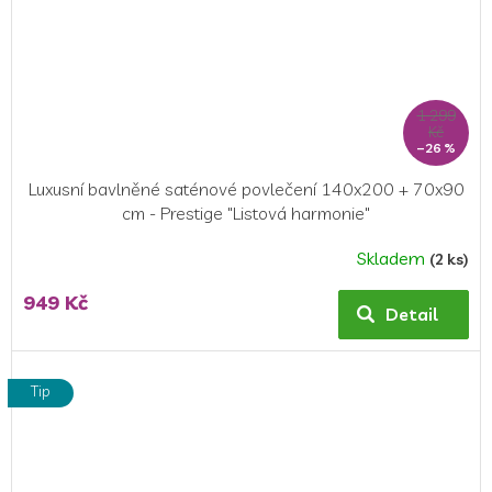
1 299
Kč
–26 %
Luxusní bavlněné saténové povlečení 140x200 + 70x90
cm - Prestige "Listová harmonie"
Skladem
(2 ks)
949 Kč
Detail
Tip