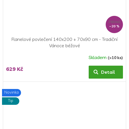
789 Kč
–20 %
Flanelové povlečení 140x200 + 70x90 cm - Tradiční
Vánoce béžové
Skladem
(>10 ks)
Průměrné
hodnocení
629 Kč
produktu
Detail
je
5,0
z
Novinka
5
Tip
hvězdiček.