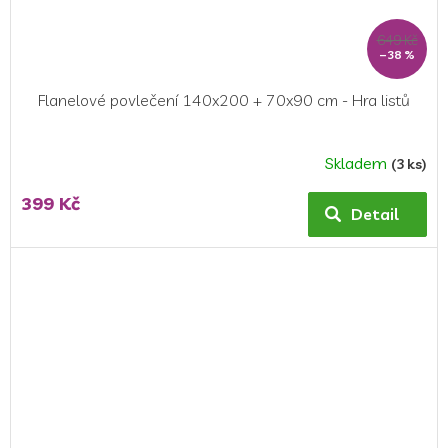
649 Kč
–38 %
Flanelové povlečení 140x200 + 70x90 cm - Hra listů
Skladem
(3 ks)
Průměrné
hodnocení
399 Kč
produktu
Detail
je
5,0
z
5
hvězdiček.