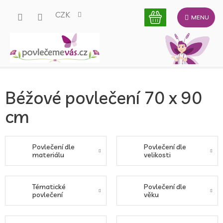
Přejít
CZK
na
obsah
Béžové povlečení 70 x 90
cm
Povlečení dle
Povlečení dle
materiálu
velikosti
Tématické
Povlečení dle
povlečení
věku