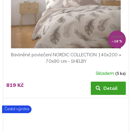
999 Kč
–18 %
Bavlněné povlečení NORDIC COLLECTION 140x200 +
70x90 cm - SHELBY
Skladem
(5 ks)
Průměrné
hodnocení
819 Kč
produktu
Detail
je
4,5
z
Česká výroba
5
hvězdiček.