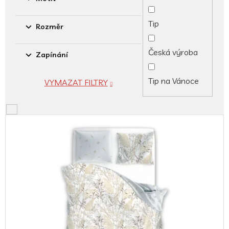
Tip
Rozměr
Česká výroba
Zapínání
Tip na Vánoce
VYMAZAT FILTRY
V
ý
p
i
s
p
r
o
d
u