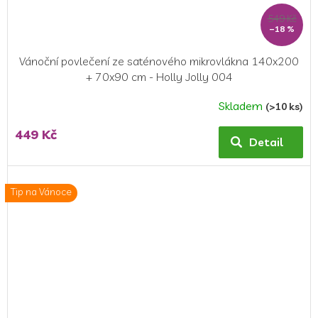
549 Kč
–18 %
Vánoční povlečení ze saténového mikrovlákna 140x200
+ 70x90 cm - Holly Jolly 004
Skladem
(>10 ks)
449 Kč
Detail
Tip na Vánoce