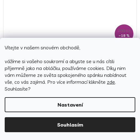
799 Kč
–18 %
Vítejte v našem snovém obchodě,
Bavlněné povlečení DELUX 140x200 + 70x90 cm - AURA
béžová
vážíme si vašeho soukromí a abyste se u nás cítili
příjemně jako na obláčku, používáme cookies.
Díky nim
Skladem
(1 ks)
vám můžeme ze světa spokojeného spánku nabídnout
649 Kč
vše, co vás zajímá. Pro v
íce informací klikněte
zde
.
Detail
Souhlasíte?
Nastavení
Česká výroba
Souhlasím