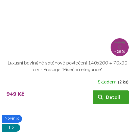
1 299
Kč
–26 %
Luxusní bavlněné saténové povlečení 140x200 + 70x90
cm - Prestige "Písečná elegance"
Skladem
(2 ks)
949 Kč
Detail
Novinka
Tip