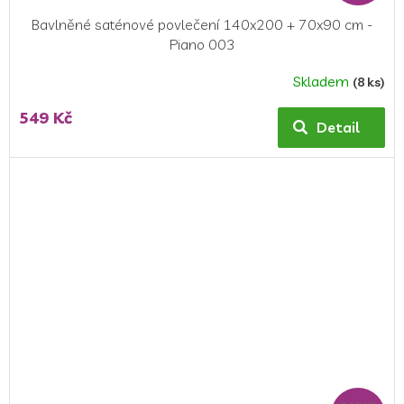
Bavlněné saténové povlečení 140x200 + 70x90 cm -
Piano 003
Skladem
(8 ks)
Průměrné
hodnocení
549 Kč
produktu
Detail
je
5,0
z
5
hvězdiček.