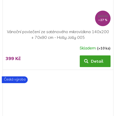
549 Kč
–27 %
Vánoční povlečení ze saténového mikrovlákna 140x200
+ 70x90 cm - Holly Jolly 005
Skladem
(>10 ks)
399 Kč
Detail
Česká výroba