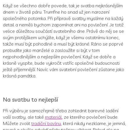
Když se všechno dobře povede, tak je svatba nejkrásnějším
dnem v životě páru. Trumfne ho snad už jen narození
společného potomka. Při přípravě svatby myslíme na každý
detail a neměli bychom zapomínat ani na povlečení. Je totiž
velice důležitou součástí svatebního dne. Právě do něj se se
svým protějškem uchýlíte, když je všemu ostatnímu konec,
takže musí být pohodlné a musí být krásné. Ráno se poprvé
probudíte jako manželé a zasloužíte si být v tom
nejpohodlnějším a nejlepším povlečení. Když se dobře a
krásně vyspíte, bude vykročit vstříc společné budoucnosti
ještě příjemnější. Navíc vám svatební povlečení zůstane jako
krásná památka.
Na svatbu to nejlepší
Při výběru je samozřejmě třeba zohlednit barevné ladění
vaší svatby, ale také
materiál
, ze kterého povlečení bude.
Můžete zvolit
tradiční bavlnu
, která nikdy nezklame, je jemná,
pevná a skvěle odvádí přebytečnou vlhkost. Pokud ale na