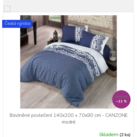
V
ý
Česká výroba
p
i
s
p
r
o
d
u
k
t
ů
999 Kč
–11 %
Bavlněné povlečení 140x200 + 70x90 cm - CANZONE
modré
Skladem
(2 ks)