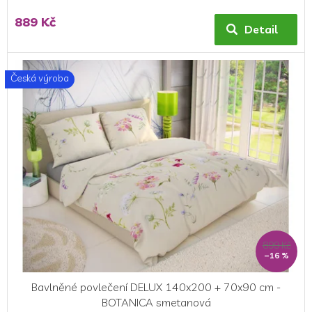
889 Kč
Detail
Česká výroba
899 Kč
–16 %
Bavlněné povlečení DELUX 140x200 + 70x90 cm -
BOTANICA smetanová