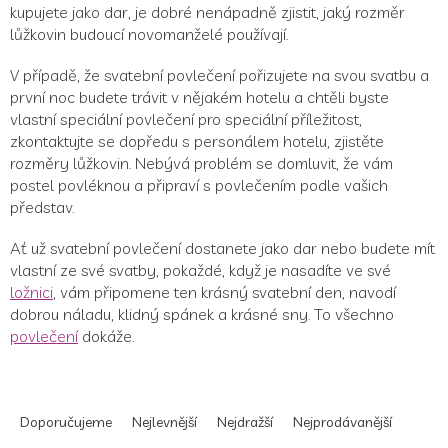
kupujete jako dar, je dobré nenápadně zjistit, jaký rozměr
lůžkovin budoucí novomanželé používají.
V případě, že svatební povlečení pořizujete na svou svatbu a
první noc budete trávit v nějakém hotelu a chtěli byste
vlastní speciální povlečení pro speciální příležitost,
zkontaktujte se dopředu s personálem hotelu, zjistěte
rozměry lůžkovin. Nebývá problém se domluvit, že vám
postel povléknou a připraví s povlečením podle vašich
představ.
Ať už svatební povlečení dostanete jako dar nebo budete mít
vlastní ze své svatby, pokaždé, když je nasadíte ve své
ložnici
, vám připomene ten krásný svatební den, navodí
dobrou náladu, klidný spánek a krásné sny. To všechno
povlečení
dokáže.
Ř
a
Doporučujeme
Nejlevnější
Nejdražší
Nejprodávanější
z