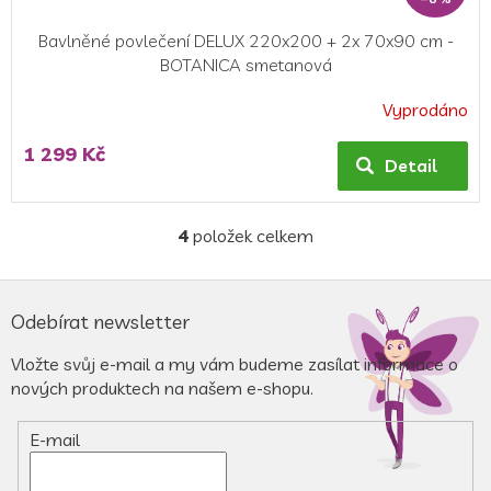
Bavlněné povlečení DELUX 220x200 + 2x 70x90 cm -
BOTANICA smetanová
Vyprodáno
Průměrné
hodnocení
1 299 Kč
produktu
Detail
je
5,0
z
4
položek celkem
O
5
v
hvězdiček.
l
Z
á
á
Odebírat newsletter
d
p
a
a
Vložte svůj e-mail a my vám budeme zasílat informace o
c
t
nových produktech na našem e-shopu.
í
í
p
r
E-mail
v
k