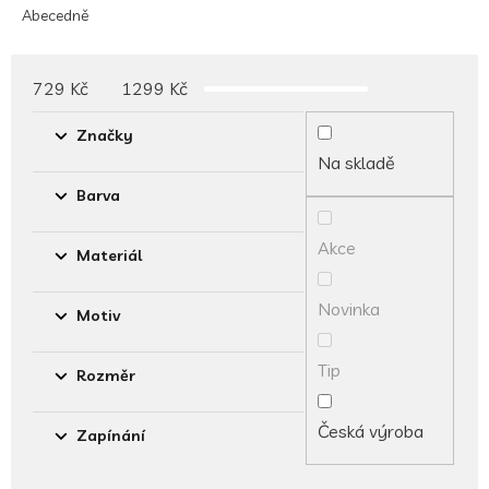
e
Abecedně
n
í
p
729
Kč
1299
Kč
r
o
Značky
d
Na skladě
u
Barva
k
t
Akce
ů
Materiál
Novinka
Motiv
Tip
Rozměr
Česká výroba
Zapínání