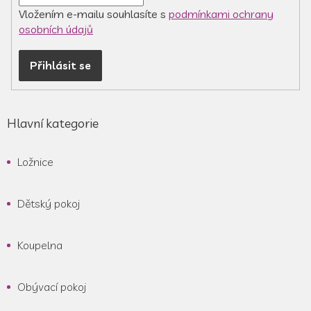
y
v
Vložením e-mailu souhlasíte s
podmínkami ochrany
ý
osobních údajů
p
i
Přihlásit se
s
u
Hlavní kategorie
Ložnice
Dětský pokoj
Koupelna
Obývací pokoj