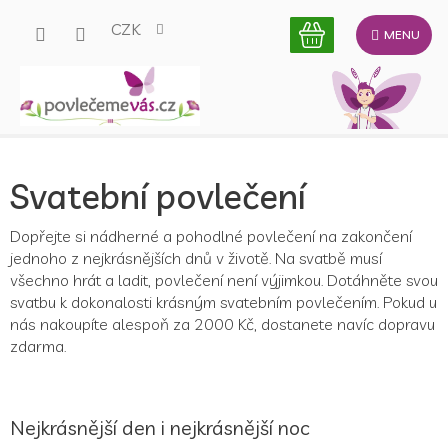
Přejít
CZK
na
obsah
Svatební povlečení
Dopřejte si nádherné a pohodlné povlečení na zakončení
jednoho z nejkrásnějších dnů v životě. Na svatbě musí
všechno hrát a ladit, povlečení není výjimkou. Dotáhněte svou
svatbu k dokonalosti krásným svatebním povlečením. Pokud u
nás nakoupíte alespoň za 2000 Kč, dostanete navíc dopravu
zdarma.
Nejkrásnější den i nejkrásnější noc