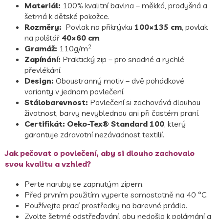
Materiál:
100% kvalitní bavlna – měkká, prodyšná a
šetrná k dětské pokožce.
Rozměry:
Povlak na přikrývku
100×135 cm
, povlak
na polštář
40×60 cm
.
2
Gramáž:
110g/m
Zapínání:
Praktický zip – pro snadné a rychlé
převlékání.
Design:
Oboustranný motiv – dvě pohádkové
varianty v jednom povlečení.
Stálobarevnost:
Povlečení si zachovává dlouhou
životnost, barvy nevyblednou ani při častém praní.
Certifikát:
Oeko-Tex® Standard 100
, který
garantuje zdravotní nezávadnost textilií.
Jak pečovat o povlečení, aby si dlouho zachovalo
svou kvalitu a vzhled?
Perte naruby se zapnutým zipem.
Před prvním použitím vyperte samostatně na 40 °C.
Používejte prací prostředky na barevné prádlo.
Zvolte šetrné odstřeďování, aby nedošlo k polámání a