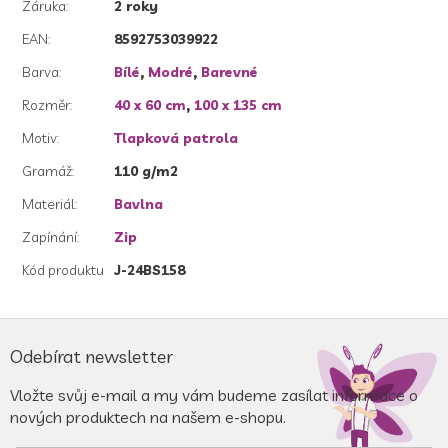
Záruka
:
2 roky
EAN
:
8592753039922
Barva
:
Bílé
,
Modré
,
Barevné
Rozměr
:
40 x 60 cm
,
100 x 135 cm
Motiv
:
Tlapková patrola
Gramáž
:
110 g/m2
Materiál
:
Bavlna
Zapínání
:
Zip
Kód produktu
J-24BS158
Z
á
Odebírat newsletter
p
a
Vložte svůj e-mail a my vám budeme zasílat informace o
t
nových produktech na našem e-shopu.
í