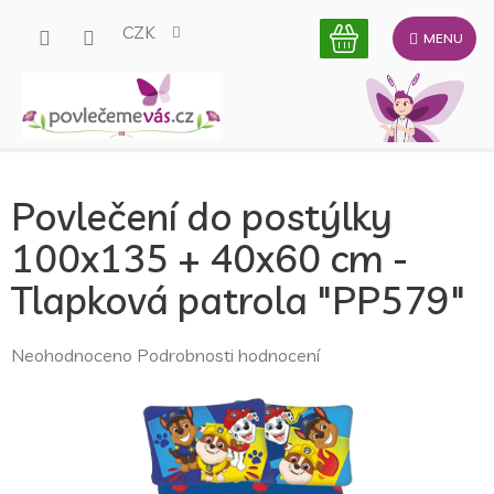
Přejít
CZK
na
obsah
Povlečení do postýlky
100x135 + 40x60 cm -
Tlapková patrola "PP579"
Průměrné
Neohodnoceno
Podrobnosti hodnocení
hodnocení
produktu
je
0,0
z