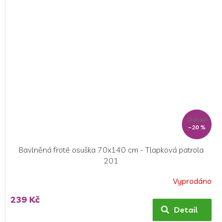
299 Kč
–20 %
Bavlněná froté osuška 70x140 cm - Tlapková patrola
201
Vyprodáno
Průměrné
hodnocení
239 Kč
produktu
Detail
je