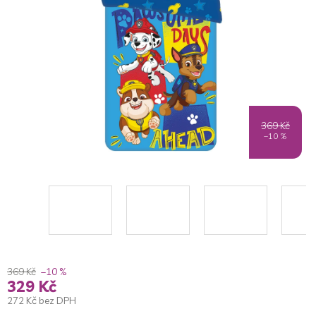
5
hvězdiček.
369 Kč
–10 %
369 Kč
–10 %
329 Kč
272 Kč bez DPH