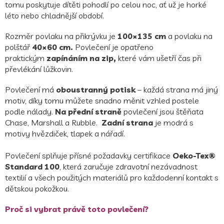
tomu poskytuje dítěti pohodlí po celou noc, ať už je horké
léto nebo chladnější období.
Rozměr povlaku na přikrývku je
100×135 cm
a povlaku na
polštář
40×60 cm.
Povlečení je opatřeno
praktickým
zapínáním na zip,
které vám ušetří čas při
převlékání lůžkovin.
Povlečení má
oboustranný potisk
– každá strana má jiný
motiv, díky tomu můžete snadno měnit vzhled postele
podle nálady.
Na přední straně
povlečení jsou štěňata
Chase, Marshall a Rubble.
Zadní strana
je modrá s
motivy hvězdiček, tlapek a nářadí.
Povlečení splňuje přísné požadavky certifikace
Oeko-Tex®
Standard 100
, která zaručuje zdravotní nezávadnost
textilií a všech použitých materiálů pro každodenní kontakt s
dětskou pokožkou.
Proč si vybrat právě toto povlečení?