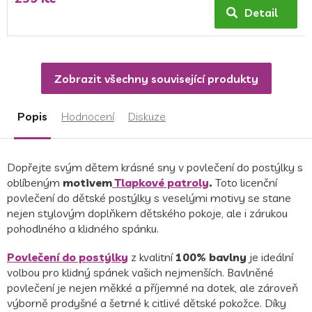
produktu
Detail
je
5,0
z
5
Zobrazit všechny související produkty
hvězdiček.
Popis
Hodnocení
Diskuze
Dopřejte svým dětem krásné sny v povlečení do postýlky s
oblíbeným
motivem
Tlapkové patroly
.
Toto licenční
povlečení do dětské postýlky s veselými motivy se stane
nejen stylovým doplňkem dětského pokoje, ale i zárukou
pohodlného a klidného spánku.
Povlečení do postýlky
z kvalitní
100% bavlny
je ideální
volbou pro klidný spánek vašich nejmenších. Bavlněné
povlečení je nejen měkké a příjemné na dotek, ale zároveň
výborně prodyšné a šetrné k citlivé dětské pokožce. Díky