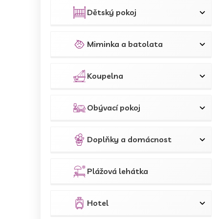
p
a
Dětský pokoj
n
e
l
Miminka a batolata
Koupelna
Obývací pokoj
Doplňky a domácnost
Plážová lehátka
Hotel