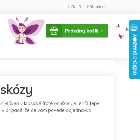
CZK
Přihlášení
Nákupní
Prázdný košík
košík
iskózy
vláken v klasické froté osušce. Je lehčí, lépe
u. V případě, že se vám povede objednávka