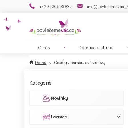
Přejít
+420 720 996 832
info@povlecemevas.c
na
obsah
O nás
Doprava a platba
Domů
Osušky z bambusové viskózy
P
o
Přeskočit
Kategorie
s
kategorie
t
r
Novinky
a
n
n
Ložnice
í