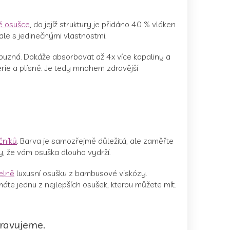
é osušce
, do jejíž struktury je přidáno 40 % vláken
le s jedinečnými vlastnostmi.
říbuzná. Dokáže absorbovat až 4x více kapaliny a
erie a plísně. Je tedy mnohem zdravější
čníků
. Barva je samozřejmě důležitá, ale zaměřte
ty, že vám osuška dlouho vydrží.
elně
luxusní osušku z bambusové viskózy.
máte jednu z nejlepších osušek, kterou můžete mít.
pravujeme.