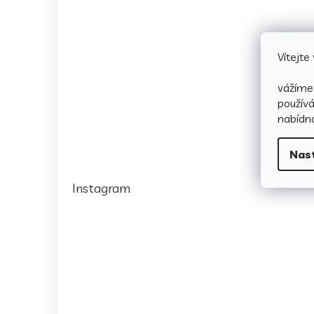
Vítejt
vážíme 
použív
nabídno
Nas
Instagram