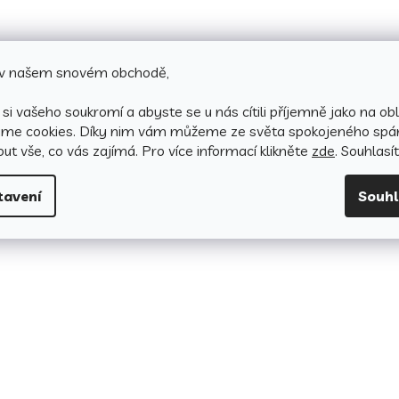
e v našem snovém obchodě,
si vašeho soukromí a abyste se u nás cítili příjemně jako na obl
áme cookies.
Díky nim vám můžeme ze světa spokojeného spá
ut vše, co vás zajímá. Pro v
íce informací klikněte
zde
. Souhlasí
tavení
Souh