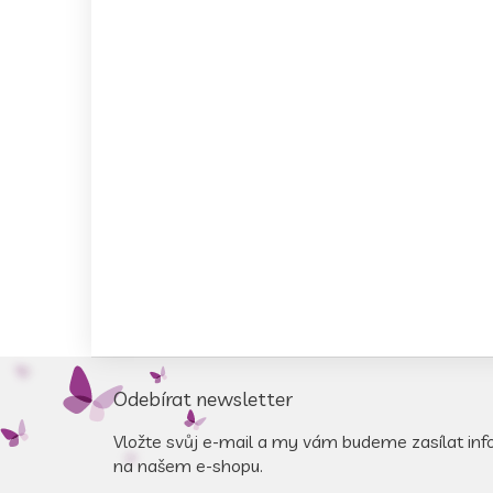
Z
á
Odebírat newsletter
p
a
Vložte svůj e-mail a my vám budeme zasílat in
t
na našem e-shopu.
í