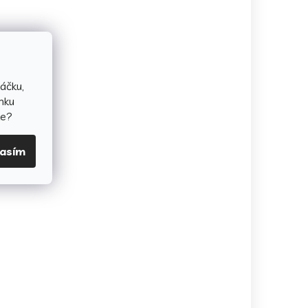
áčku,
nku
te?
lasím