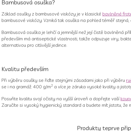
Bambusová osuška?
Základ osušky z bambusové viskózy je v klasické
bavlněné frot
bambusové viskózy. Vzniká tak osuška na pohled téměř stejná, a
Bambusová osuška je lehčí a jemnější než její čistě bavlněná p
především má antiseptické vlastnosti, takže odpuzuje viry, bakt
alternativou pro citlivější jedince.
Kvalitu především
Při výběru osušky se řiďte stejnými zásadami jako při výběru
ru
2
se i na gramáž. 400 g/m
a více je záruka vysoké kvality a jisto
Posuňte kvalitu svojí očisty na vyšší úroveň a dopřejte vaší
koup
Zaručíte si vysoký hygienický standard a budete mít jistotu, že 
Produkty teprve při