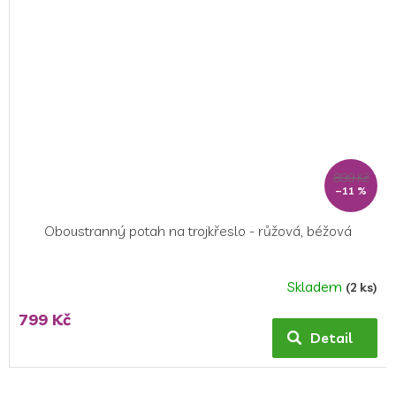
899 Kč
–11 %
Oboustranný potah na trojkřeslo - růžová, béžová
Skladem
(2 ks)
799 Kč
Detail