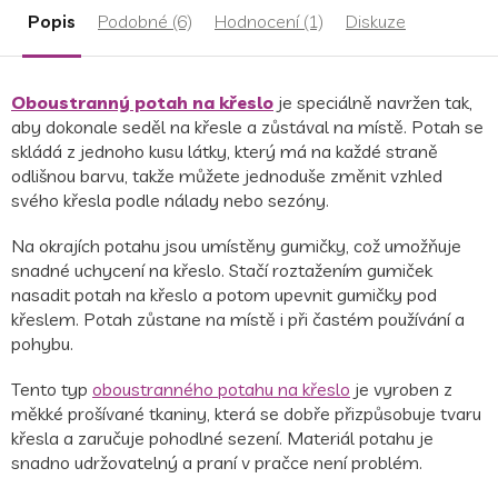
Popis
Podobné (6)
Hodnocení (1)
Diskuze
Oboustranný potah na křeslo
je speciálně navržen tak,
aby dokonale seděl na křesle a zůstával na místě. Potah se
skládá z jednoho kusu látky, který má na každé straně
odlišnou barvu, takže můžete jednoduše změnit vzhled
svého křesla podle nálady nebo sezóny.
Na okrajích potahu jsou umístěny gumičky, což umožňuje
snadné uchycení na křeslo. Stačí roztažením gumiček
nasadit potah na křeslo a potom upevnit gumičky pod
křeslem. Potah zůstane na místě i při častém používání a
pohybu.
Tento typ
oboustranného potahu na křeslo
je vyroben z
měkké prošívané tkaniny, která se dobře přizpůsobuje tvaru
křesla a zaručuje pohodlné sezení. Materiál potahu je
snadno udržovatelný a praní v pračce není problém.