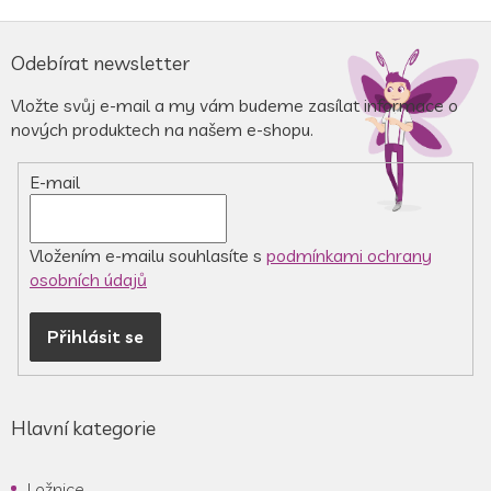
Z
á
Odebírat newsletter
p
a
Vložte svůj e-mail a my vám budeme zasílat informace o
t
nových produktech na našem e-shopu.
í
E-mail
Vložením e-mailu souhlasíte s
podmínkami ochrany
osobních údajů
Přihlásit se
Hlavní kategorie
Ložnice