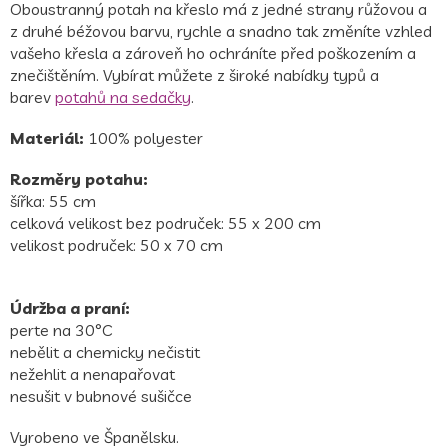
Oboustranný potah na křeslo má z jedné strany růžovou a
z druhé béžovou barvu, rychle a snadno tak změníte vzhled
vašeho křesla a zároveň ho ochráníte před poškozením a
znečištěním. Vybírat můžete z široké nabídky typů a
barev
potahů na sedačky
.
Materiál:
100% polyester
Rozměry potahu:
šířka: 55 cm
celková velikost bez područek: 55 x 200 cm
velikost područek: 50 x 70 cm
Údržba a praní:
perte na 30
°C
nebělit a chemicky nečistit
nežehlit a nenapařovat
nesušit v bubnové sušičce
Vyrobeno ve Španělsku.