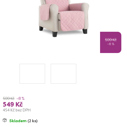
599 Kč
–8 %
599 Kč
–8 %
549 Kč
454 Kč bez DPH
Měrná
Skladem
(2 ks)
cena: