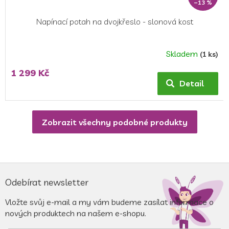
–13 %
Napínací potah na dvojkřeslo - slonová kost
Skladem
(1 ks)
1 299 Kč
Detail
Zobrazit všechny podobné produkty
Z
á
Odebírat newsletter
p
a
Vložte svůj e-mail a my vám budeme zasílat informace o
t
nových produktech na našem e-shopu.
í