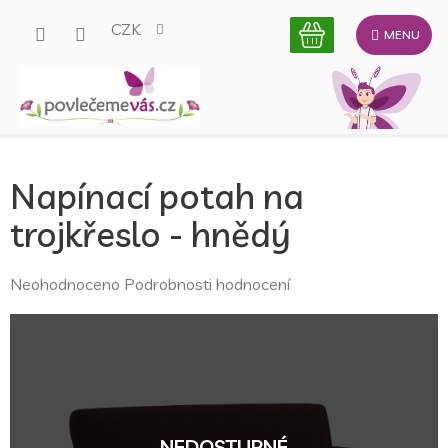
Přejít
CZK
na
obsah
Napínací potah na
trojkřeslo - hnědý
Průměrné
Neohodnoceno
Podrobnosti hodnocení
hodnocení
produktu
je
0,0
z
5
hvězdiček.
NEDOSTUPNÉ