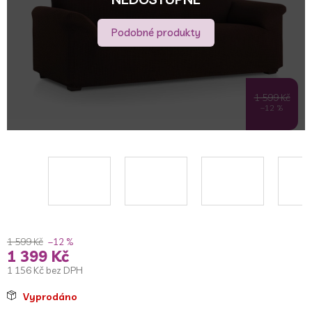
Podobné produkty
1 599 Kč
–12 %
1 599 Kč
–12 %
1 399 Kč
1 156 Kč bez DPH
Měrná
Vyprodáno
cena: