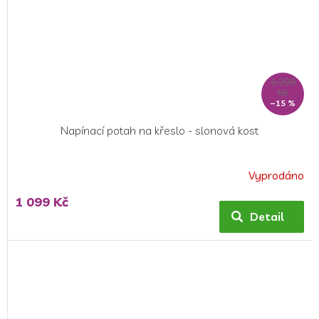
1 299
Kč
–15 %
Napínací potah na křeslo - slonová kost
Vyprodáno
Průměrné
hodnocení
1 099 Kč
produktu
Detail
je
5,0
z
5
hvězdiček.