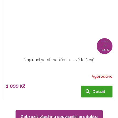
1 299
Kč
–15 %
Napínací potah na křeslo - světle šedý
Vyprodáno
1 099 Kč
Detail
Zobrazit všechny související produkty