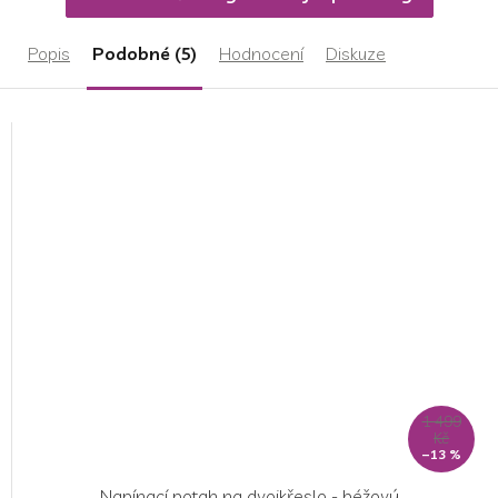
Popis
Podobné (5)
Hodnocení
Diskuze
1 499
Kč
–13 %
Napínací potah na dvojkřeslo - béžový