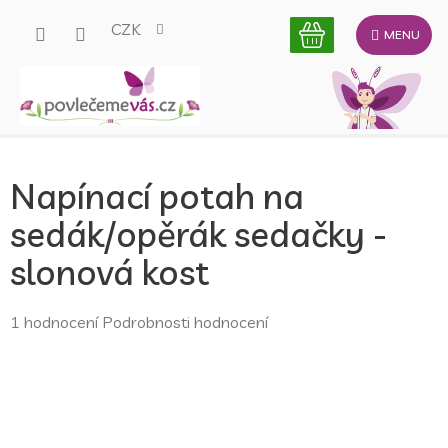
Přejít
CZK
na
obsah
Napínací potah na
sedák/opěrák sedačky -
slonová kost
Průměrné
1 hodnocení
Podrobnosti hodnocení
hodnocení
produktu
je
5,0
z