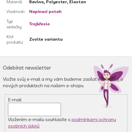
Materiál
:
Bavlna, Polyester, Elastan
Vlastnosti
:
Napínací potah
Typ
Trojkřeslo
sedačky
:
Kód
Zvolte variantu
produktu
Z
á
Odebírat newsletter
p
a
Vložte svůj e-mail a my vám budeme zasílat informace o
t
nových produktech na našem e-shopu.
í
E-mail
Vložením e-mailu souhlasíte s
podmínkami ochrany
osobních údajů