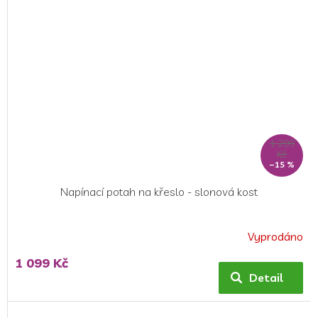
1 299
Kč
–15 %
Napínací potah na křeslo - slonová kost
Vyprodáno
Průměrné
hodnocení
1 099 Kč
produktu
Detail
je
5,0
z