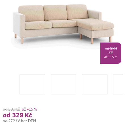
5
hvězdiček.
od 389
Kč
až –15 %
od 389 Kč
až –15 %
od
329 Kč
od
272 Kč
bez DPH