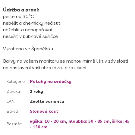
Údržba a praní:
perte na 30
°C
nebělit a chemicky nečistit
nežehlit a nenapařovat
nesušit v bubnové sušičce
Vyrobeno ve Španělsku.
Barvy na vašem monitoru se mohou mírně lišit v závislosti
na nastavení vaší obrazovky a rozlišení.
Kategorie
:
Potahy na sedačky
Záruka
:
2 roky
EAN
:
Zvolte variantu
Barva
:
Slonová kost
výška: 10 - 20 cm
,
hloubka: 50 - 85 cm
,
šířka: 45
Rozměr
:
- 130 cm