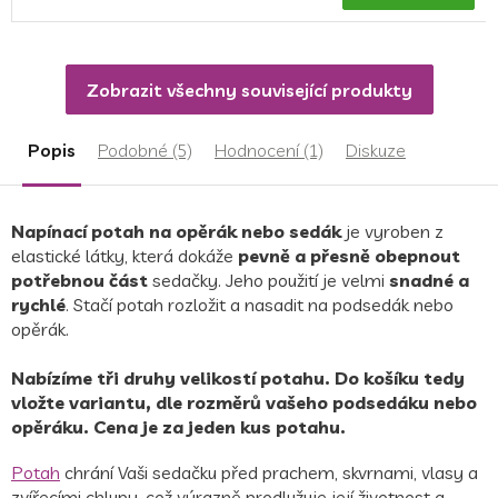
Zobrazit všechny související produkty
Popis
Podobné (5)
Hodnocení (1)
Diskuze
Napínací potah na opěrák nebo sedák
je vyroben z
elastické látky, která dokáže
pevně a přesně obepnout
potřebnou část
sedačky. Jeho použití je velmi
snadné a
rychlé
. Stačí potah rozložit a nasadit na podsedák nebo
opěrák.
Nabízíme tři druhy velikostí potahu. Do košíku tedy
vložte variantu, dle rozměrů vašeho podsedáku nebo
opěráku. Cena je za jeden kus potahu.
Potah
chrání Vaši sedačku před prachem, skvrnami, vlasy a
zvířecími chlupy, což výrazně prodlužuje její životnost a