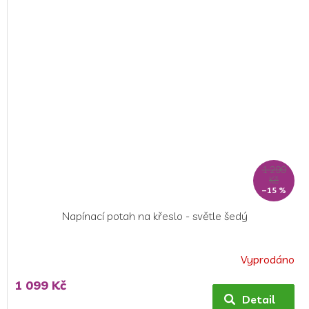
5
hvězdiček.
1 299
Kč
–15 %
Napínací potah na křeslo - světle šedý
Vyprodáno
1 099 Kč
Detail