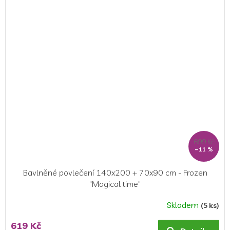
699 Kč
–11 %
Bavlněné povlečení 140x200 + 70x90 cm - Frozen
"Magical time"
Skladem
(5 ks)
Průměrné
hodnocení
619 Kč
produktu