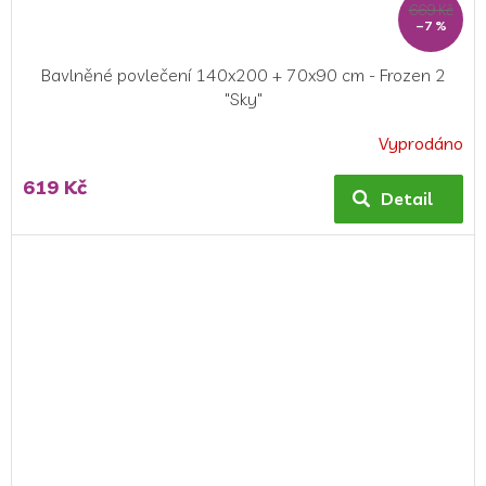
669 Kč
–7 %
Bavlněné povlečení 140x200 + 70x90 cm - Frozen 2
"Sky"
Vyprodáno
Průměrné
hodnocení
619 Kč
produktu
Detail
je
5,0
z
5
hvězdiček.