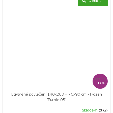
Detail
je
5,0
z
5
hvězdiček.
699 Kč
–11 %
Bavlněné povlečení 140x200 + 70x90 cm - Frozen
"Purple 05"
Skladem
(3 ks)
Průměrné