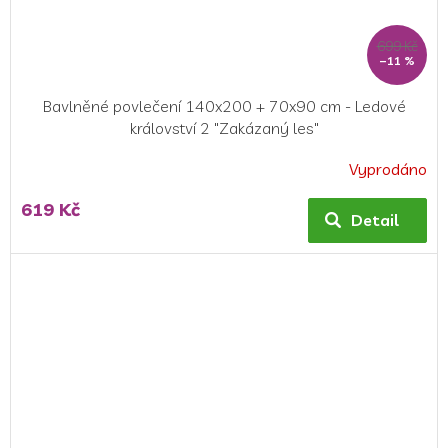
699 Kč
–11 %
Bavlněné povlečení 140x200 + 70x90 cm - Ledové
království 2 "Zakázaný les"
Vyprodáno
Průměrné
hodnocení
619 Kč
produktu
Detail
je
5,0
z
5
hvězdiček.