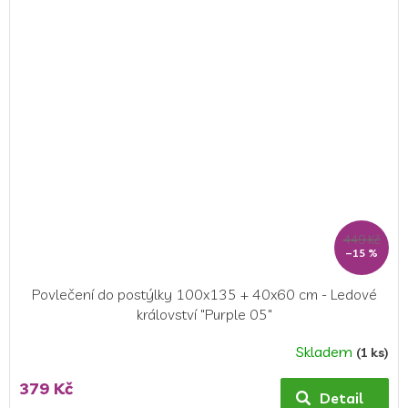
449 Kč
–15 %
Povlečení do postýlky 100x135 + 40x60 cm - Ledové
království "Purple 05"
Skladem
(1 ks)
Průměrné
hodnocení
379 Kč
produktu
Detail