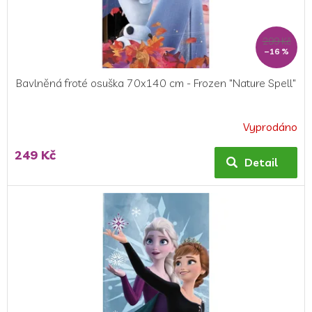
299 Kč
–16 %
Bavlněná froté osuška 70x140 cm - Frozen "Nature Spell"
Vyprodáno
Průměrné
hodnocení
249 Kč
produktu
Detail
je
5,0
z
5
hvězdiček.