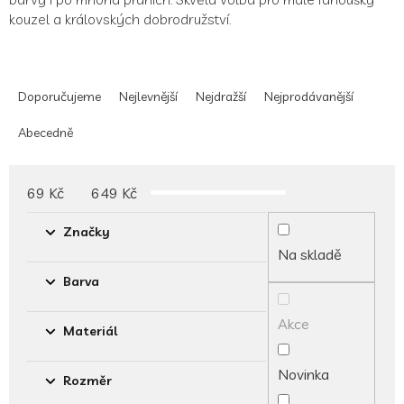
kouzel a královských dobrodružství.
Ř
a
Doporučujeme
Nejlevnější
Nejdražší
Nejprodávanější
z
e
Abecedně
n
í
p
69
Kč
649
Kč
r
o
Značky
d
Na skladě
u
Barva
k
t
Akce
ů
Materiál
Novinka
Rozměr