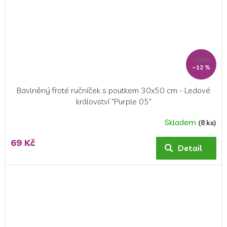
79 Kč
–12 %
Bavlněný froté ručníček s poutkem 30x50 cm - Ledové
království "Purple 05"
Skladem
(8 ks)
69 Kč
Detail