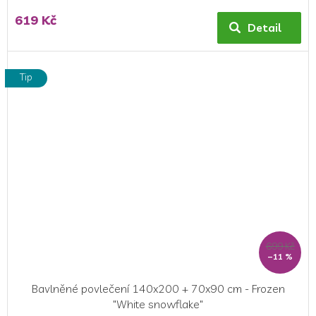
hodnocení
619 Kč
produktu
Detail
je
5,0
z
Tip
5
hvězdiček.
699 Kč
–11 %
Bavlněné povlečení 140x200 + 70x90 cm - Frozen
"White snowflake"