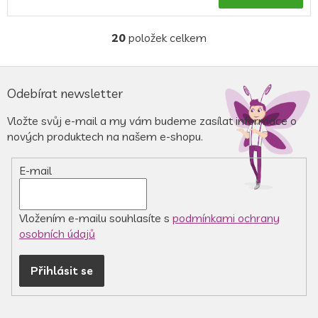
je
5,0
z
20
položek celkem
O
5
v
hvězdiček.
l
Z
á
á
Odebírat newsletter
d
p
a
a
Vložte svůj e-mail a my vám budeme zasílat informace o
c
t
nových produktech na našem e-shopu.
í
í
p
r
E-mail
v
k
y
v
Vložením e-mailu souhlasíte s
podmínkami ochrany
ý
osobních údajů
p
i
Přihlásit se
s
u