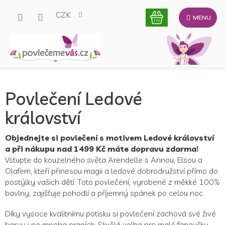
Přejít
CZK
na
obsah
Povlečení Ledové
království
Objednejte si povlečení s motivem Ledové království
a při nákupu nad 1499 Kč máte dopravu zdarma!
Vstupte do kouzelného světa Arendelle s Annou, Elsou a
Olafem, kteří přinesou magii a ledové dobrodružství přímo do
postýlky vašich dětí. Toto povlečení, vyrobené z měkké 100%
bavlny, zajišťuje pohodlí a příjemný spánek po celou noc.
Díky vysoce kvalitnímu potisku si povlečení zachová své živé
barvy i po mnoha praních. Skvělá volba pro malé fanoušky