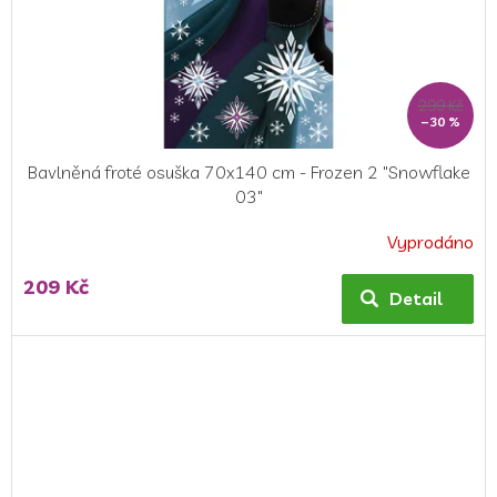
299 Kč
–30 %
Bavlněná froté osuška 70x140 cm - Frozen 2 "Snowflake
03"
Vyprodáno
209 Kč
Detail