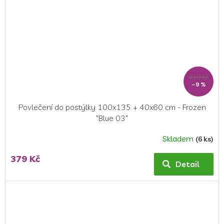
419 Kč
–9 %
Povlečení do postýlky 100x135 + 40x60 cm - Frozen
"Blue 03"
Skladem
(6 ks)
379 Kč
Detail