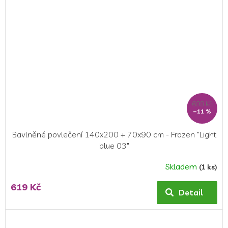
699 Kč
–11 %
Bavlněné povlečení 140x200 + 70x90 cm - Frozen "Light
blue 03"
Skladem
(1 ks)
Průměrné
hodnocení
619 Kč
produktu
Detail
je
5,0
z