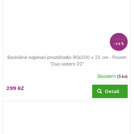
349 Kč
–14 %
Bavlněné napínací prostěradlo 90x200 + 25 cm - Frozen
"Duo sisters 02"
Skladem
(5 ks)
Průměrné
hodnocení
299 Kč
produktu
Detail
je
5,0
z
5
hvězdiček.