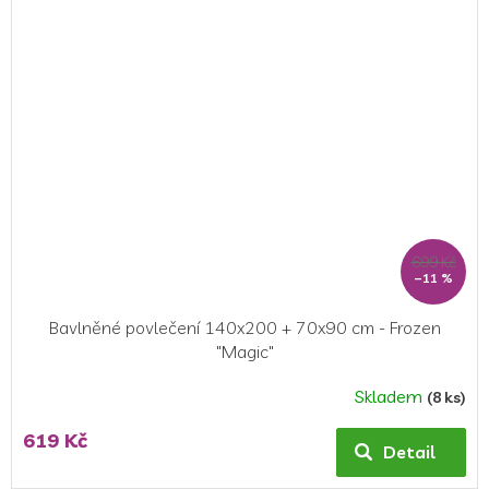
5
hvězdiček.
699 Kč
–11 %
Bavlněné povlečení 140x200 + 70x90 cm - Frozen
"Magic"
Skladem
(8 ks)
619 Kč
Detail