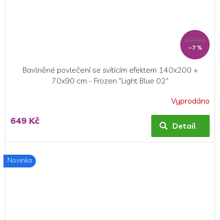
699 Kč
–7 %
Bavlněné povlečení se svítícím efektem 140x200 +
70x90 cm - Frozen "Light Blue 02"
Vyprodáno
Průměrné
hodnocení
649 Kč
produktu
Detail
je
5,0
z
Novinka
5
hvězdiček.