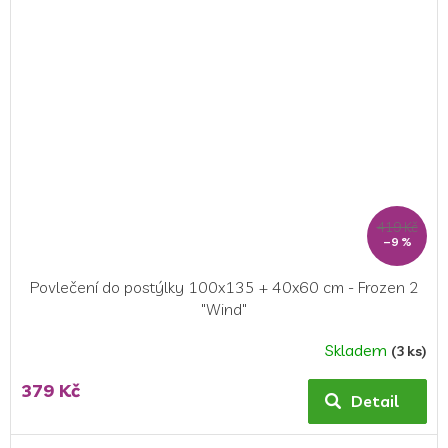
5
hvězdiček.
419 Kč
–9 %
Povlečení do postýlky 100x135 + 40x60 cm - Frozen 2
"Wind"
Skladem
(3 ks)
379 Kč
Detail