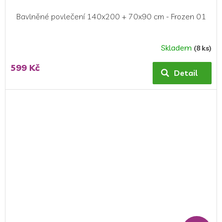
Bavlněné povlečení 140x200 + 70x90 cm - Frozen 01
Skladem
(8 ks)
Průměrné
hodnocení
599 Kč
produktu
Detail
je
4,5
z
5
hvězdiček.