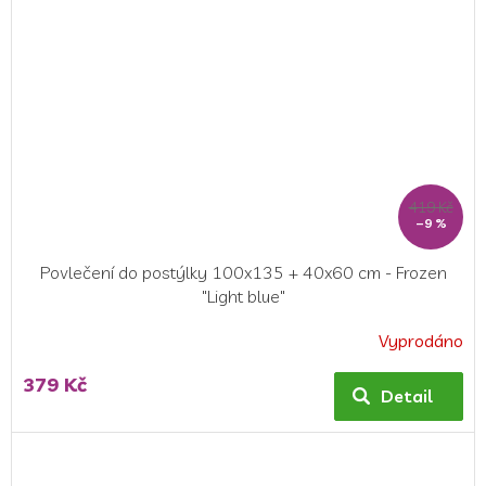
419 Kč
–9 %
Povlečení do postýlky 100x135 + 40x60 cm - Frozen
"Light blue"
Vyprodáno
Průměrné
hodnocení
379 Kč
produktu
Detail
je
5,0
z