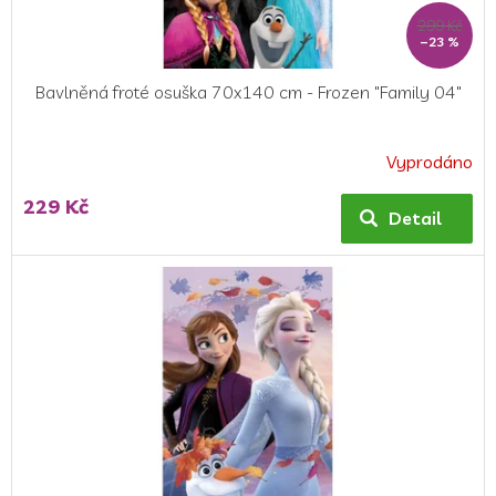
ů
299 Kč
–23 %
Bavlněná froté osuška 70x140 cm - Frozen "Family 04"
Vyprodáno
Průměrné
hodnocení
229 Kč
produktu
Detail
je
5,0
z
5
hvězdiček.