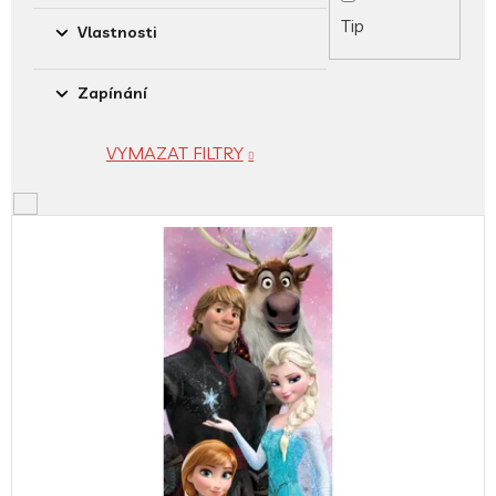
Tip
Vlastnosti
Zapínání
VYMAZAT FILTRY
V
ý
p
i
s
p
r
o
d
u
k
t