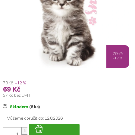
5
hvězdiček.
79 Kč
–12 %
79 Kč
–12 %
69 Kč
57 Kč bez DPH
Měrná
Skladem
(6 ks)
cena:
Můžeme doručit do:
12.8.2026