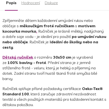
Popis
Hodnocení
Diskuze
Zpříjemněte dětem každodenní umývání rukou nebo
obličeje s
měkoučkým froté ručníčkem
s
motivem
kocourka mourka
.
Ručníček je krásně měkký, nadýchaný
a dobře saje vodu - je ideální pro použití
po umývání rukou
nebo obličeje
. Ručníček je
ideální do školky nebo na
cesty
.
Dětský ručníček
o rozměru
30x50 cm
je vyrobená
ze
100% bavlny - froté
.
Přední strana je z jemně
střiženého froté - veluru, který je hebký a příjemný na
dotek.
Zadní stranu tvoří hustě tkaná froté smyčka bílé
barvy.
Ručníček splňuje přísné požadavky certifikace
Oeko-Tex®
Standard 100
, která zaručuje zdravotní nezávadnost
textilií a všech použitých materiálů pro každodenní kontakt s
dětskou pokožkou.