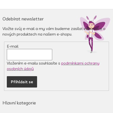
Z
á
Odebírat newsletter
p
a
Vložte svůj e-mail a my vám budeme zasílat informace o
t
nových produktech na našem e-shopu.
í
E-mail
Vložením e-mailu souhlasíte s
podmínkami ochrany
osobních údajů
Přihlásit se
Hlavní kategorie