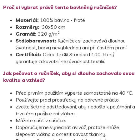
Proč si vybrat právě tento bavlněný ručníček?
Materiál:
100% bavlna - froté
Rozměry:
30x50 cm
2
Gramáž:
320 g/m
Stálobarevnost:
Ručníček si zachovává dlouhou
životnost, barvy nevyblednou ani při častém praní.
Certifikát:
Oeko-Tex® Standard 100, který
garantuje zdravotní nezávadnost textilií.
Jak pečovat o ručníček, aby si dlouho zachovalo svou
kvalitu a vzhled?
Před prvním použitím vyperte samostatně na 40 °C.
Používejte prací prostředky na barevné prádlo.
Zvolte šetrné odstřeďování, aby nedošlo k polámání a
trvalému poškození vláken.
Můžete sušit v sušičce.
Doporučujeme vynechat aviváž, protože může
slepovat vlákna a omezit savost tkaniny.