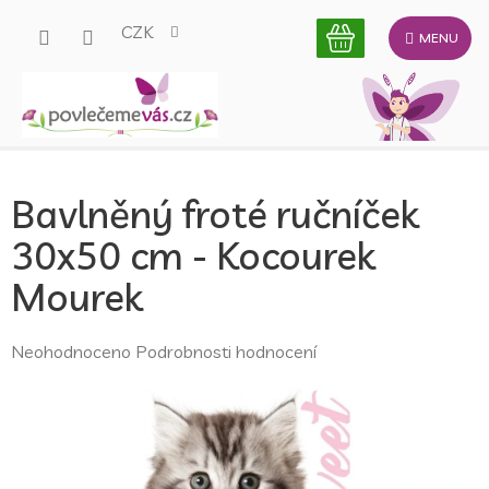
Přejít
CZK
na
obsah
Bavlněný froté ručníček
30x50 cm - Kocourek
Mourek
Průměrné
Neohodnoceno
Podrobnosti hodnocení
hodnocení
produktu
je
0,0
z