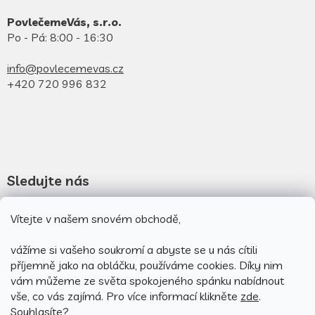
PovlečemeVás, s.r.o.
Po - Pá: 8:00 - 16:30
info@povlecemevas.cz
+420 720 996 832
Sledujte nás
Novinky na facebooku
Vítejte v našem snovém obchodě,
Novinky na instagramu
vážíme si vašeho soukromí a abyste se u nás cítili
příjemně jako na obláčku, používáme cookies.
Díky nim
vám můžeme ze světa spokojeného spánku nabídnout
vše, co vás zajímá. Pro v
íce informací klikněte
zde
.
Souhlasíte?