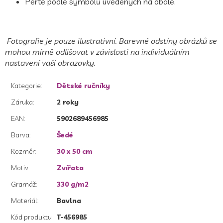
Perte podle symbolů uvedených na obale.
Fotografie je pouze ilustrativní. Barevné odstíny obrázků se
mohou mírně odlišovat v závislosti na individuálním
nastavení vaší obrazovky.
Kategorie
:
Dětské ručníky
Záruka
:
2 roky
EAN
:
5902689456985
Barva
:
Šedé
Rozměr
:
30 x 50 cm
Motiv
:
Zvířata
Gramáž
:
330 g/m2
Materiál
:
Bavlna
Kód produktu
T-456985