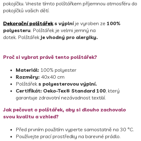
pokojíčku. Vneste tímto polštářkem příjemnou atmosféru do
pokojíčků vašich dětí.
Dekorační polštářek
s výplní
je vyroben ze
100%
polyesteru
.
Polštářek je velmi jemný na
dotek.
Polštářek
je vhodný pro alergiky.
Proč si vybrat právě tento polštářek?
Materiál:
100% polyester
Rozměry:
40x40 cm
Polštářek
s polyesterovou výplní.
Certifikát:
Oeko-Tex® Standard 100
, který
garantuje zdravotní nezávadnost textilií.
Jak pečovat o polštářek, aby si dlouho zachovalo
svou kvalitu a vzhled?
Před prvním použitím vyperte samostatně na 30 °C.
Používejte prací prostředky na barevné prádlo.