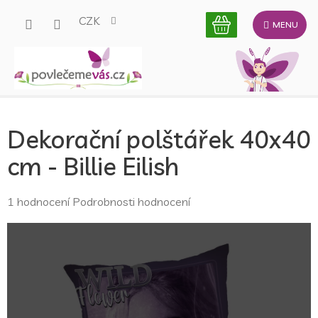
Přejít
CZK
na
obsah
Dekorační polštářek 40x40
cm - Billie Eilish
Průměrné
1 hodnocení
Podrobnosti hodnocení
hodnocení
produktu
je
5,0
z
5
hvězdiček.