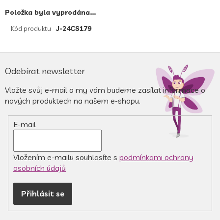
Položka byla vyprodána…
Kód produktu
J-24CS179
Z
á
Odebírat newsletter
p
a
Vložte svůj e-mail a my vám budeme zasílat informace o
t
nových produktech na našem e-shopu.
í
E-mail
Vložením e-mailu souhlasíte s
podmínkami ochrany
osobních údajů
Přihlásit se