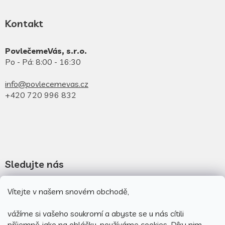
Kontakt
PovlečemeVás, s.r.o.
Po - Pá: 8:00 - 16:30
info@povlecemevas.cz
+420 720 996 832
Sledujte nás
Novinky na facebooku
Vítejte v našem snovém obchodě,
Novinky na instagramu
vážíme si vašeho soukromí a abyste se u nás cítili
příjemně jako na obláčku, používáme cookies.
Díky nim