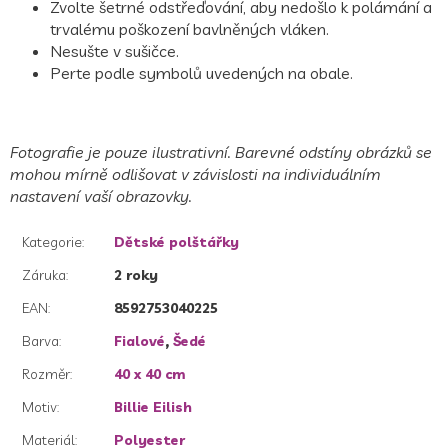
Zvolte šetrné odstřeďování, aby nedošlo k polámání a
trvalému poškození bavlněných vláken.
Nesušte v sušičce.
Perte podle symbolů uvedených na obale.
Fotografie je pouze ilustrativní. Barevné odstíny obrázků se
mohou mírně odlišovat v závislosti na individuálním
nastavení vaší obrazovky.
Kategorie
:
Dětské polštářky
Záruka
:
2 roky
EAN
:
8592753040225
Barva
:
Fialové
,
Šedé
Rozměr
:
40 x 40 cm
Motiv
:
Billie Eilish
Materiál
:
Polyester