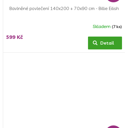
Bavlněné povlečení 140x200 + 70x90 cm - Billie Eilish
Skladem
(7 ks)
Průměrné
hodnocení
599 Kč
produktu
Detail
je
5,0
z
5
hvězdiček.