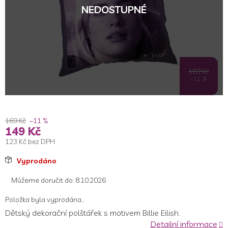
NEDOSTUPNÉ
169 Kč
–11 %
169 Kč
–11 %
149 Kč
123 Kč bez DPH
Měrná
Vyprodáno
cena:
Můžeme doručit do:
8.10.2026
Položka byla vyprodána…
Dětský dekorační polštářek s motivem Billie Eilish.
Detailní informace