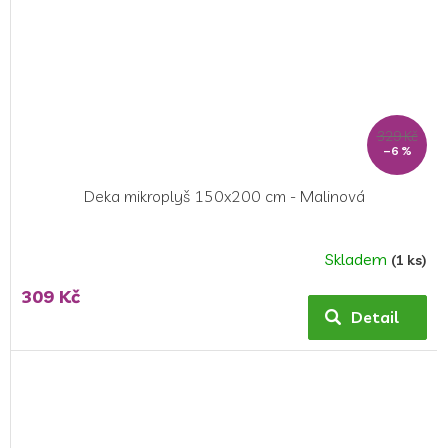
329 Kč
–6 %
Deka mikroplyš 150x200 cm - Malinová
Skladem
(1 ks)
Průměrné
hodnocení
309 Kč
produktu
Detail
je
5,0
z
5
hvězdiček.