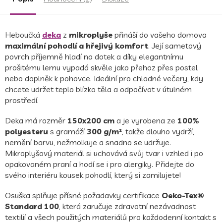
hvězdiček.
Heboučká
deka
z
mikroplyše
přináší do vašeho domova
maximální pohodlí a hřejivý komfort
. Její sametový
povrch příjemně hladí na dotek a díky elegantnímu
prošitému lemu vypadá skvěle jako přehoz přes postel
nebo doplněk k pohovce. Ideální pro chladné večery, kdy
chcete udržet teplo blízko těla a odpočívat v útulném
prostředí.
Deka má rozměr
150x200 cm
a je vyrobena ze
100%
polyesteru
s gramáží
300 g/m²
, takže dlouho vydrží,
nemění barvu, nežmolkuje a snadno se udržuje.
Mikroplyšový materiál si uchovává svůj tvar i vzhled i po
opakovaném praní a hodí se i pro alergiky. Přidejte do
svého interiéru kousek pohodlí, který si zamilujete!
Osuška splňuje přísné požadavky certifikace
Oeko-Tex®
Standard 100
, která zaručuje zdravotní nezávadnost
textilií a všech použitých materiálů pro každodenní kontakt s