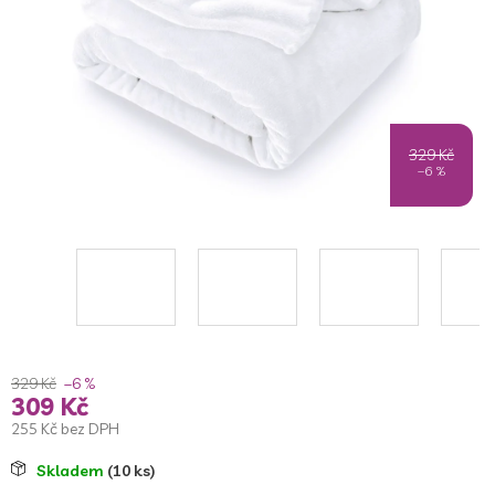
329 Kč
–6 %
329 Kč
–6 %
309 Kč
255 Kč bez DPH
Měrná
Skladem
(10 ks)
cena: