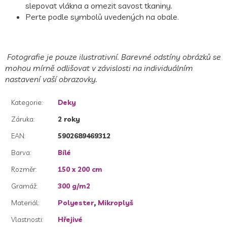
slepovat vlákna a omezit savost tkaniny.
Perte podle symbolů uvedených na obale.
Fotografie je pouze ilustrativní. Barevné odstíny obrázků se
mohou mírně odlišovat v závislosti na individuálním
nastavení vaší obrazovky.
Kategorie
:
Deky
Záruka
:
2 roky
EAN
:
5902689469312
Barva
:
Bílé
Rozměr
:
150 x 200 cm
Gramáž
:
300 g/m2
Materiál
:
Polyester
,
Mikroplyš
Vlastnosti
:
Hřejivé