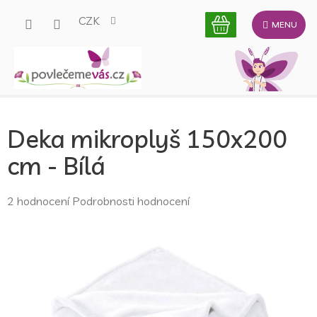
Přejít
CZK
na
obsah
Deka mikroplyš 150x200
cm - Bílá
Průměrné
2 hodnocení
Podrobnosti hodnocení
hodnocení
produktu
je
5,0
z
5
hvězdiček.