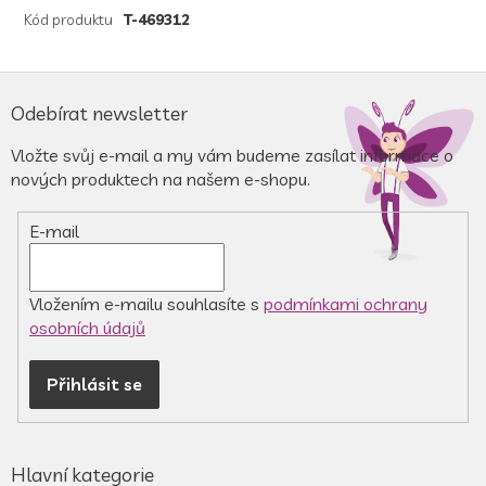
Kód produktu
T-469312
Z
á
Odebírat newsletter
p
a
Vložte svůj e-mail a my vám budeme zasílat informace o
t
nových produktech na našem e-shopu.
í
E-mail
Vložením e-mailu souhlasíte s
podmínkami ochrany
osobních údajů
Přihlásit se
Hlavní kategorie