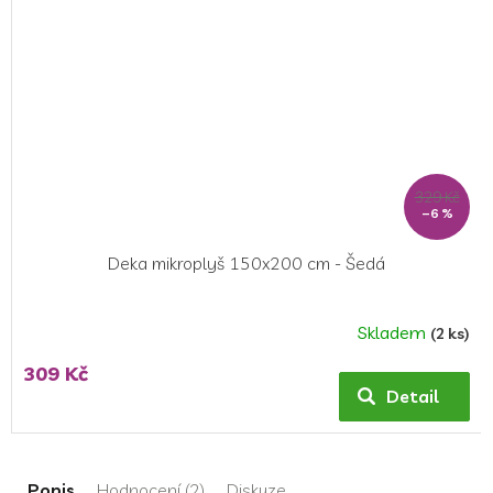
329 Kč
–6 %
Deka mikroplyš 150x200 cm - Šedá
Skladem
(2 ks)
Průměrné
hodnocení
309 Kč
produktu
Detail
je
5,0
z
5
Popis
Hodnocení (2)
Diskuze