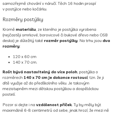
samozřejmě chování v náručí. Těch 16 hodin prospí
v postýlce nebo kočárku.
Rozměry postýlky
Kromě
materiálu
, ze kterého je postýlka vyrobena
(nejčastěji smrkové, borovicové či bukové dřevo nebo OSB
deska) je důležitý také
rozměr postýlky
. Na trhu jsou
dva
rozměry
:
120 x 60 cm
140 x 70 cm.
Rošt bývá nastavitelný do více poloh
, postýlka o
rozměrech
140 x 70 cm je dokonce rostoucí
, tzn. že ji
dítě využije až do předškolního věku. Je takovým
mezistupněm mezi dětskou postýlkou a dospěláckou
postelí.
Pozor si dejte i na
vzdálenost příček
. Ty by měly být
maximálně 6-8 centimetrů od sebe, jinak hrozí, že mezi ně