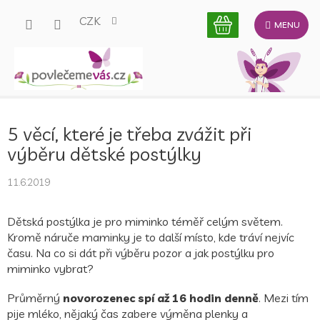
Přejít
CZK
na
obsah
5 věcí, které je třeba zvážit při
výběru dětské postýlky
11.6.2019
Dětská postýlka je pro miminko téměř celým světem.
Kromě náruče maminky je to další místo, kde tráví nejvíc
času. Na co si dát při výběru pozor a jak postýlku pro
miminko vybrat?
Průměrný
novorozenec spí až 16 hodin denně
. Mezi tím
pije mléko, nějaký čas zabere výměna plenky a