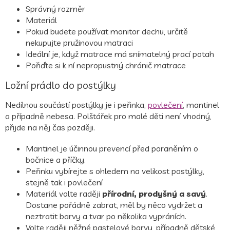
Správný rozměr
Materiál
Pokud budete používat monitor dechu, určitě
nekupujte pružinovou matraci
Ideální je, když matrace má snímatelný prací potah
Pořiďte si k ní nepropustný chránič matrace
Ložní prádlo do postýlky
Nedílnou součástí postýlky je i peřinka,
povlečení
, mantinel
a případně nebesa. Polštářek pro malé děti není vhodný,
přijde na něj čas později.
Mantinel je účinnou prevencí před poraněním o
bočnice a příčky.
Peřinku vybírejte s ohledem na velikost postýlky,
stejně tak i povlečení
Materiál volte raději
přírodní, prodyšný a savý
.
Dostane pořádně zabrat, měl by něco vydržet a
neztratit barvy a tvar po několika vypráních.
Volte raději něžné pastelové barvy, případně dětské