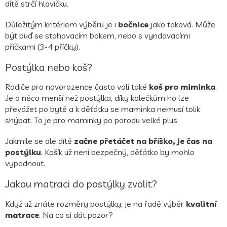
dítě strčí hlavičku.
Důležitým kritériem výběru je i
bočnice
jako taková. Může
být buď se stahovacím bokem, nebo s vyndavacími
příčkami (3-4 příčky).
Postýlka nebo koš?
Rodiče pro novorozence často volí také
koš pro miminka
.
Je o něco menší než postýlka, díky kolečkům ho lze
převážet po bytě a k děťátku se maminka nemusí tolik
shýbat. To je pro maminky po porodu velké plus.
Jakmile se ale dítě
začne přetáčet na bříško, je čas na
postýlku
. Košík už není bezpečný, děťátko by mohlo
vypadnout.
Jakou matraci do postýlky zvolit?
Když už znáte rozměry postýlky, je na řadě výběr
kvalitní
matrace
. Na co si dát pozor?