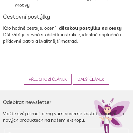
motivy.
Cestovní postýlky
Kdo hodně cestuje, ocení i
dětskou postýlku na cesty
.
Důležitá je pevná stabilní konstrukce, ideálně doplněná o
přídavné patro a kvalitnější matraci.
PŘEDCHOZÍ ČLÁNEK
DALŠÍ ČLÁNEK
Z
á
Odebírat newsletter
p
a
Vložte svůj e-mail a my vám budeme zasílat informace o
t
nových produktech na našem e-shopu.
í