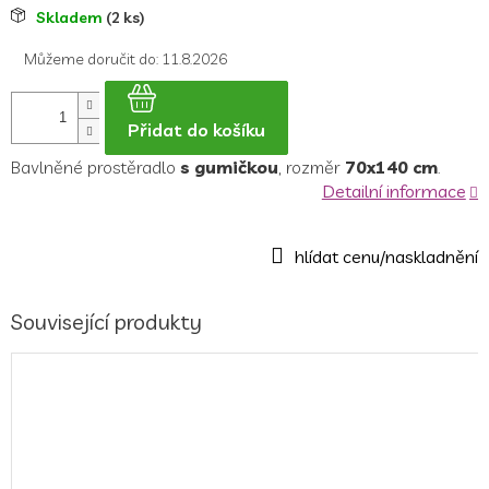
Měrná
Skladem
(2 ks)
cena:
Můžeme doručit do:
11.8.2026
Přidat do košíku
Bavlněné prostěradlo
s gumičkou
, rozměr
70x140 cm
.
Detailní informace
Související produkty