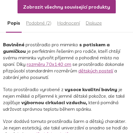
Zobrazit všechny související produkty
Popis
Podobné (2)
Hodnocení
Diskuze
Bavlněné
prostěradlo pro miminko
s potiskem a
gumičkou
je perfektním řešením pro rodiče, kteří chtějí
svému miminku vytvořit příjemné a pohodlné místo na
spaní. Díky
rozměru 70x140 cm
se prostěradlo dokonale
přizpůsobí standardním rozměrům
dětských postelí
a
zabrání jeho posunutí.
Toto prostěradlo vyrobené z
vysoce kvalitní bavlny
je
nejen měkké a příjemné k jemné dětské pokožce, ale také
zajišťuje
výbornou cirkulaci vzduchu,
která pomáhá
udržovat správnou teplotu během spánku.
Vzor dodává tomuto prostěradlu šarm a dětský charakter.
Je nejen estetický, ale také univerzální a snadno se hodí do