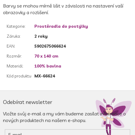
Barvy se mohou mírně lišit v závislosti na nastavení vaší
obrazovky a rozlišení.
Kategorie
:
Prostěradla do postýlky
Záruka
:
2 roky
EAN
:
5902675066624
Rozměr
:
70 x 140 cm
Materiál
:
100% bavlna
Kód produktu
MX-66624
Z
á
Odebírat newsletter
p
a
Vložte svůj e-mail a my vám budeme zasílat informace o
t
nových produktech na našem e-shopu.
í
E-mail