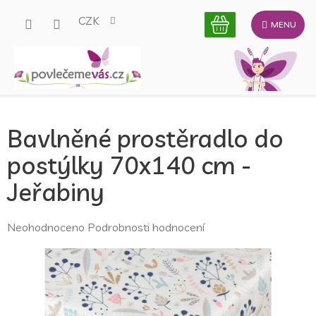
Přejít
CZK
na
obsah
Bavlněné prostěradlo do
postýlky 70x140 cm -
Jeřabiny
Průměrné
Neohodnoceno
Podrobnosti hodnocení
hodnocení
produktu
je
0,0
z