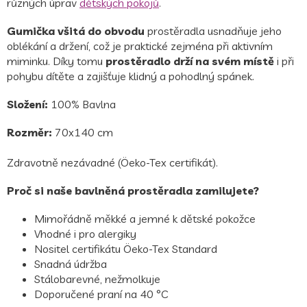
různých úprav
dětských pokojů
.
Gumička všitá do obvodu
prostěradla usnadňuje jeho
oblékání a držení, což je praktické zejména při aktivním
miminku. Díky tomu
prostěradlo drží na svém místě
i při
pohybu dítěte a zajišťuje klidný a pohodlný spánek.
Složení:
100% Bavlna
Rozměr:
70x140 cm
Zdravotně nezávadné (Öeko-Tex certifikát).
Proč si naše bavlněná prostěradla zamilujete?
Mimořádně měkké a jemné k dětské pokožce
Vhodné i pro alergiky
Nositel certifikátu Öeko-Tex Standard
Snadná údržba
Stálobarevné, nežmolkuje
Doporučené praní na 40 °C