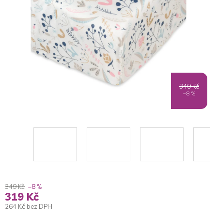
5
hvězdiček.
349 Kč
–8 %
349 Kč
–8 %
319 Kč
264 Kč bez DPH