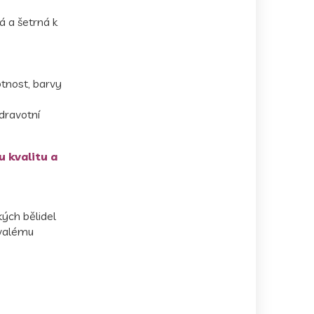
á a šetrná k
tnost, barvy
dravotní
u kvalitu a
kých bělidel
rvalému