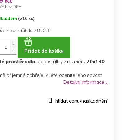
9 Kč
Kč bez DPH
ná
Skladem
(>10 ks)
a:
žeme doručit do:
7.8.2026
Přidat do košíku
té prostěradlo
do postýlky v rozměru
70x140
mě příjemně zahřeje, v létě oceníte jeho savost.
Detailní informace