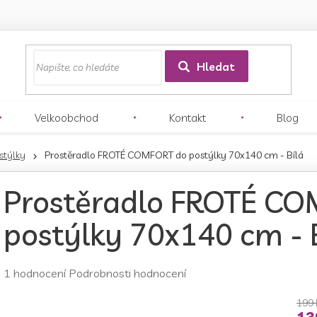
z
Hledat
Velkoobchod
Kontakt
Blog
stýlky
Prostěradlo FROTÉ COMFORT do postýlky 70x140 cm - Bílá
Prostěradlo FROTÉ C
postýlky 70x140 cm - 
Průměrné
1 hodnocení
Podrobnosti hodnocení
hodnocení
produktu
199 