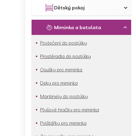
p
a
Dětský pokoj
n
e
l
Miminka a batolata
Povlečení do postýlky
Prostěradla do postýlky
Osušky pro miminka
Deky pro miminka
Mantinely do postýlky
Plyšové hračky pro miminka
Polštářky pro miminka