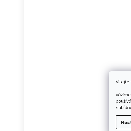
Vítejt
vážíme 
použív
nabídno
Nas