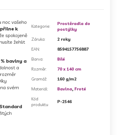
u noc vašeho
Prostěradla do
Kategorie
:
přilne k
postýlky
ůže spokojeně
Záruka
:
2 roky
usíte žehlit
EAN
:
8594157756887
Barva
:
Bílé
 % bavlny a
odolnost a
Rozměr
:
70 x 140 cm
 rozměr
Gramáž
:
160 g/m2
íky
e na svém
Materiál
:
Bavlna
,
Froté
Kód
P-2546
produktu
Standard
žitých