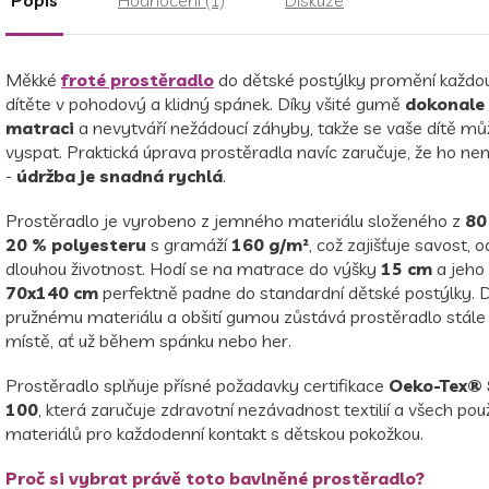
Měkké
froté prostěradlo
do dětské postýlky promění každo
dítěte v pohodový a klidný spánek. Díky všité gumě
dokonale 
matraci
a nevytváří nežádoucí záhyby, takže se vaše dítě m
vyspat. Praktická úprava prostěradla navíc zaručuje, že ho nem
-
údržba je snadná rychlá
.
Prostěradlo je vyrobeno z jemného materiálu složeného z
80
20 % polyesteru
s gramáží
160 g/m²
, což zajišťuje savost, 
dlouhou životnost. Hodí se na matrace do výšky
15 cm
a jeho
70x140 cm
perfektně padne do standardní dětské postýlky. D
pružnému materiálu a obšití gumou zůstává prostěradlo stál
místě, ať už během spánku nebo her.
Prostěradlo splňuje přísné požadavky certifikace
Oeko-Tex® 
100
, která zaručuje zdravotní nezávadnost textilií a všech pou
materiálů pro každodenní kontakt s dětskou pokožkou.
Proč si vybrat právě toto bavlněné prostěradlo?