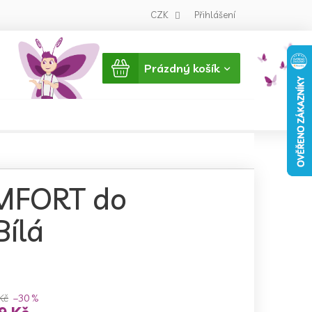
CZK
Přihlášení
Nákupní
Prázdný košík
košík
OMFORT do
Bílá
Kč
–30 %