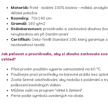
Materiál:
froté - kvalitní 100% bavlna – měkká, prodyšn
dětské pokožce
Rozměry:
70x140 cm
Gramáž:
160 g/m2
Stálobarevnost:
prostěradlo si zachovává dlouhou živo
nevyblednou ani při častém praní
Certifikát:
Oeko-Tex® Standard 100, který garantuje z
nezávadnost textilií.
Jak pečovat o prostěradlo, aby si dlouho zachovalo svo
vzhled?
Před prvním použitím vyperte samostatně na 60 °C.
Používejte prací prostředky na barevné prádlo bez optic
Zvolte šetrné odstřeďování, aby nedošlo k polámání a t
poškození bavlněných vláken.
Můžete sušit na program "vlhké k žehlení".
Perte podle symbolů uvedených na obale.