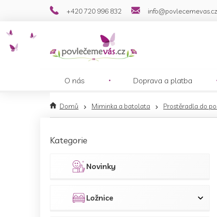
Přejít
+420 720 996 832
info@povlecemevas.c
na
obsah
O nás
Doprava a platba
Domů
Miminka a batolata
Prostěradla do po
P
o
Přeskočit
Kategorie
s
kategorie
t
r
Novinky
a
n
n
Ložnice
í