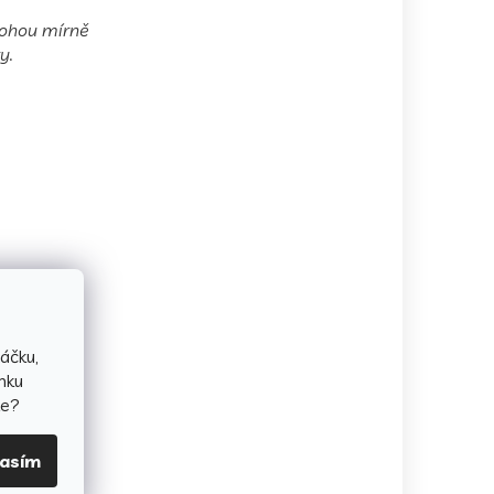
 mohou mírně
y.
áčku,
nku
te?
lasím