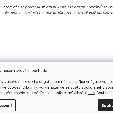
Fotografie je pouze ilustrativní. Barevné odstíny obrázků se
odlišovat v závislosti na individuálním nastavení vaší obrazovk
e v našem snovém obchodě,
si vašeho soukromí a abyste se u nás cítili příjemně jako na obl
áme cookies.
Díky nim vám můžeme ze světa spokojeného spá
ut vše, co vás zajímá. Pro v
íce informací klikněte
zde
. Souhlasí
tavení
Souh