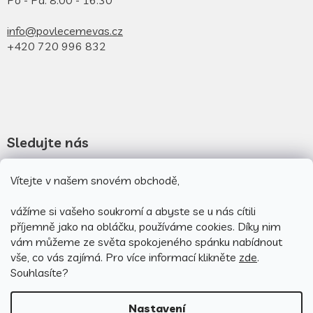
info@povlecemevas.cz
+420 720 996 832
Sledujte nás
Novinky na facebooku
Vítejte v našem snovém obchodě,
Novinky na instagramu
vážíme si vašeho soukromí a abyste se u nás cítili
příjemně jako na obláčku, používáme cookies.
Díky nim
vám můžeme ze světa spokojeného spánku nabídnout
vše, co vás zajímá. Pro v
íce informací klikněte
zde
.
Souhlasíte?
Nastavení