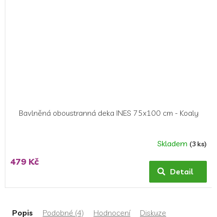
Bavlněná oboustranná deka INES 75x100 cm - Koaly
Skladem
(3 ks)
479 Kč
Detail
Popis
Podobné (4)
Hodnocení
Diskuze