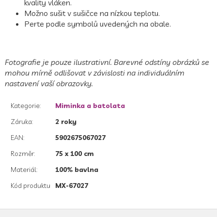
kvality vláken.
Možno sušit v sušičce na nízkou teplotu.
Perte podle symbolů uvedených na obale.
Fotografie je pouze ilustrativní. Barevné odstíny obrázků se
mohou mírně odlišovat v závislosti na individuálním
nastavení vaší obrazovky.
Kategorie
:
Miminka a batolata
Záruka
:
2 roky
EAN
:
5902675067027
Rozměr
:
75 x 100 cm
Materiál
:
100% bavlna
Kód produktu
MX-67027
Z