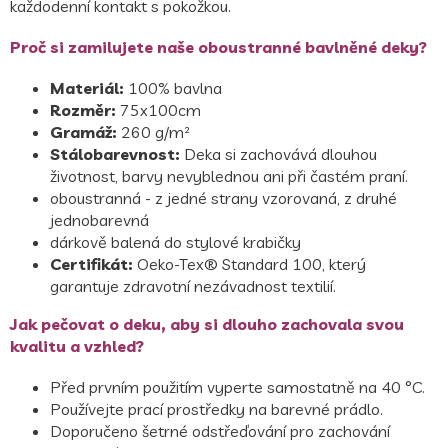
každodenní kontakt s pokožkou.
Proč si zamilujete naše oboustranné bavlněné deky?
Materiál:
100% bavlna
Rozměr:
75x100cm
Gramáž:
260 g/m²
Stálobarevnost:
Deka si zachovává dlouhou
životnost, barvy nevyblednou ani při častém praní.
oboustranná - z jedné strany vzorovaná, z druhé
jednobarevná
dárkově balená do stylové krabičky
Certifikát:
Oeko-Tex® Standard 100, který
garantuje zdravotní nezávadnost textilií.
Jak pečovat o deku, aby si dlouho zachovala svou
kvalitu a vzhled?
Před prvním použitím vyperte samostatně na 40 °C.
Používejte prací prostředky na barevné prádlo.
Doporučeno šetrné odstřeďování pro zachování