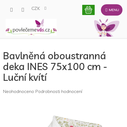
Přejít
CZK
na
obsah
Bavlněná oboustranná
deka INES 75x100 cm -
Luční kvítí
Průměrné
Neohodnoceno
Podrobnosti hodnocení
hodnocení
produktu
je
0,0
z