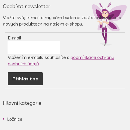
á
Odebírat newsletter
p
a
Vložte svůj e-mail a my vám budeme zasílat informace o
t
nových produktech na našem e-shopu.
í
E-mail
Vložením e-mailu souhlasíte s
podmínkami ochrany
osobních údajů
Přihlásit se
Hlavní kategorie
Ložnice