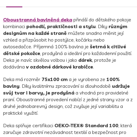
Oboustranná bavlněná deka
přináší do dětského pokoje
kombinaci
pohodlí, praktičnosti a stylu
. Díky
různým
designům na každé straně
můžete snadno měnit její
vzhled a přizpůsobit ho postýlce, kočárku nebo
autosedačce. Příjemná 100% bavlna je
šetrná k citlivé
dětské pokožce
, prodyšná a ideální pro každodenní použití.
Deka je navíc skvělou volbou i jako
dárek
, protože je
dodávána
v ozdobné dárkové krabičce
.
Deka má rozměr
75x100 cm
a je vyrobena ze
100%
bavlny
. Díky kvalitnímu zpracování si dlouhodobě
udržuje
svůj tvar i barvy, je prodyšná
a vhodná pro pravidelné
praní. Oboustranné provedení nabízí z jedné strany vzor a z
druhé jednobarevný design, což zvyšuje její variabilitu a
praktické využití.
Deka splňuje certifikaci
OEKO-TEX® Standard 100
, která
zaručuje zdravotní nezávadnost textilií a bezpečnost pro