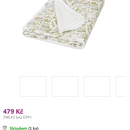
5
hvězdiček.
479 Kč
396 Kč bez DPH
Měrná
Skladem
(1 ks)