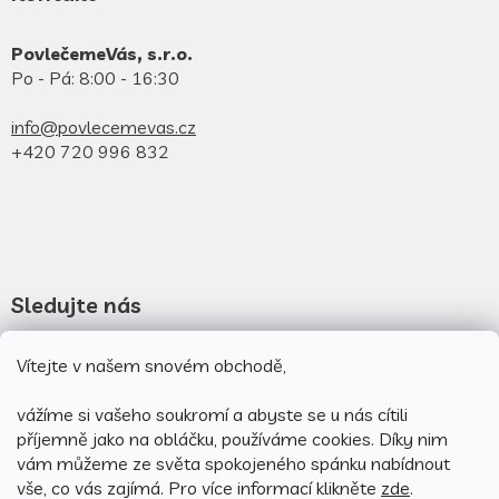
PovlečemeVás, s.r.o.
Po - Pá: 8:00 - 16:30
info@povlecemevas.cz
+420 720 996 832
Sledujte nás
Novinky na facebooku
Vítejte v našem snovém obchodě,
Novinky na instagramu
vážíme si vašeho soukromí a abyste se u nás cítili
příjemně jako na obláčku, používáme cookies.
Díky nim
vám můžeme ze světa spokojeného spánku nabídnout
vše, co vás zajímá. Pro v
íce informací klikněte
zde
.