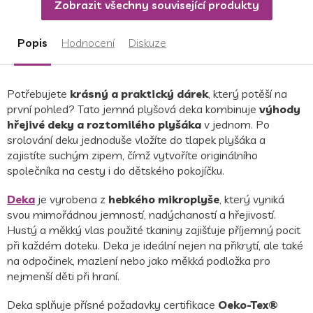
Zobrazit všechny související produkty
Popis
Hodnocení
Diskuze
Potřebujete
krásný a praktický dárek
, který potěší na
první pohled? Tato jemná plyšová deka kombinuje
výhody
hřejivé deky a roztomilého plyšáka
v jednom. Po
srolování deku jednoduše vložíte do tlapek plyšáka a
zajistíte suchým zipem, čímž vytvoříte originálního
společníka na cesty i do dětského pokojíčku.
Deka
je vyrobena z
hebkého mikroplyše
, který vyniká
svou mimořádnou jemností, nadýchaností a hřejivostí.
Hustý a měkký vlas použité tkaniny zajišťuje příjemný pocit
při každém doteku. Deka je ideální nejen na přikrytí, ale také
na odpočinek, mazlení nebo jako měkká podložka pro
nejmenší děti při hraní.
Deka splňuje přísné požadavky certifikace
Oeko-Tex®