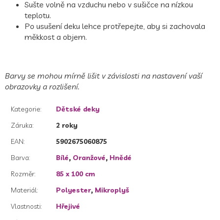
Sušte volně na vzduchu nebo v sušičce na nízkou
teplotu.
Po usušení deku lehce protřepejte, aby si zachovala
měkkost a objem.
Barvy se mohou mírně lišit v závislosti na nastavení vaší
obrazovky a rozlišení.
Kategorie
:
Dětské deky
Záruka
:
2 roky
EAN
:
5902675060875
Barva
:
Bílé
,
Oranžové
,
Hnědé
Rozměr
:
85 x 100 cm
Materiál
:
Polyester
,
Mikroplyš
Vlastnosti
:
Hřejivé