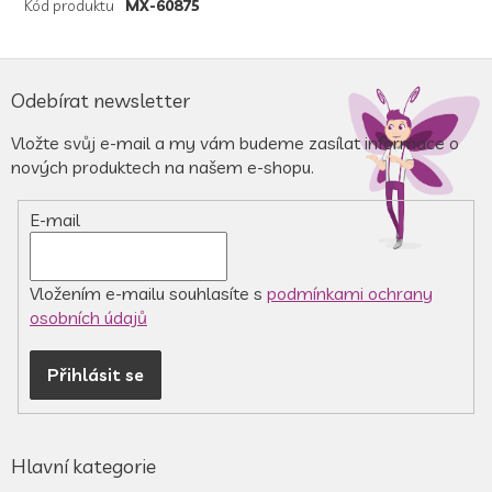
Kód produktu
MX-60875
Z
á
Odebírat newsletter
p
a
Vložte svůj e-mail a my vám budeme zasílat informace o
t
nových produktech na našem e-shopu.
í
E-mail
Vložením e-mailu souhlasíte s
podmínkami ochrany
osobních údajů
Přihlásit se
Hlavní kategorie