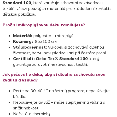
Standard 100
, která zaručuje zdravotní nezávadnost
textilií i všech použitých materiálů pro každodenní kontakt s
dětskou pokožkou.
Proč si mikroplyšovou deku zamilujete?
Materiál:
polyester - mikroplyš
Rozměry:
85x100 cm
Stálobarevnost:
Výrobek si zachovává dlouhou
životnost, barvy nevyblednou ani při častém praní.
Certifikát:
Oeko-Tex® Standard 100
, který
garantuje zdravotní nezávadnost textilií.
Jak pečovat o deku, aby si dlouho zachovala svou
kvalitu a vzhled?
Perte na 30-40 °C na šetrný program, nepoužívejte
bělidlo.
Nepoužívejte aviváž – může slepit jemná vlákna a
snížit hebkost.
Nečistěte chemicky.