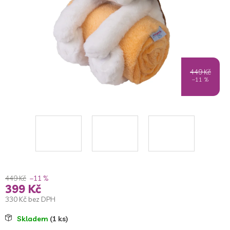
449 Kč
–11 %
449 Kč
–11 %
399 Kč
330 Kč bez DPH
Měrná
Skladem
(1 ks)
cena: