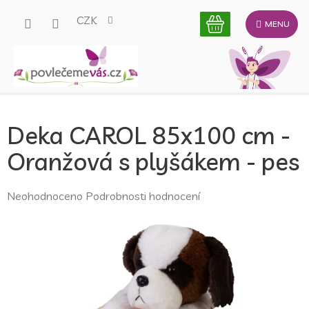
Přejít
CZK
na
obsah
Deka CAROL 85x100 cm -
Oranžová s plyšákem - pes
Průměrné
Neohodnoceno
Podrobnosti hodnocení
hodnocení
produktu
je
0,0
z
5
hvězdiček.