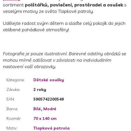
sortiment
polštářků, povlečení, prostěradel a osušek
s
veselými motivy ze světa Tlapkové patroly.
Udělejte radost svým dětem a slaďte celý pokojík do jejich
oblíbené pohádkové atmosféry!
Fotografie je pouze ilustrativní. Barevné odstíny obrázků se
mohou mírně odlišovat v závislosti na individuálním
nastavení vaší obrazovky.
Kategorie
:
Dětské osušky
Záruka
:
2 roky
EAN
:
5905742200549
Barva
:
Bílé
,
Modré
Rozměr
:
70 x 140 cm
Motiv
:
Tlapková patrola