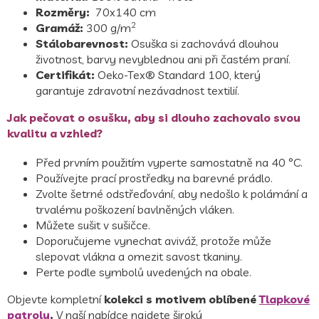
Rozměry:
70x140 cm
2
Gramáž:
300 g/m
Stálobarevnost:
Osuška si zachovává dlouhou
životnost, barvy nevyblednou ani při častém praní.
Certifikát:
Oeko-Tex® Standard 100, který
garantuje zdravotní nezávadnost textilií.
Jak pečovat o osušku, aby si dlouho zachovalo svou
kvalitu a vzhled?
Před prvním použitím vyperte samostatně na 40 °C.
Používejte prací prostředky na barevné prádlo.
Zvolte šetrné odstřeďování, aby nedošlo k polámání a
trvalému poškození bavlněných vláken.
Můžete sušit v sušičce.
Doporučujeme vynechat aviváž, protože může
slepovat vlákna a omezit savost tkaniny.
Perte podle symbolů uvedených na obale.
Objevte kompletní
kolekci s motivem oblíbené
Tlapkové
patroly
.
V naší nabídce najdete široký