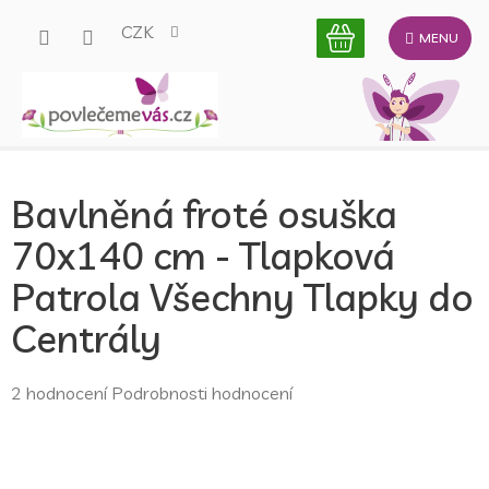
Přejít
CZK
na
obsah
Bavlněná froté osuška
70x140 cm - Tlapková
Patrola Všechny Tlapky do
Centrály
Průměrné
2 hodnocení
Podrobnosti hodnocení
hodnocení
produktu
je
5,0