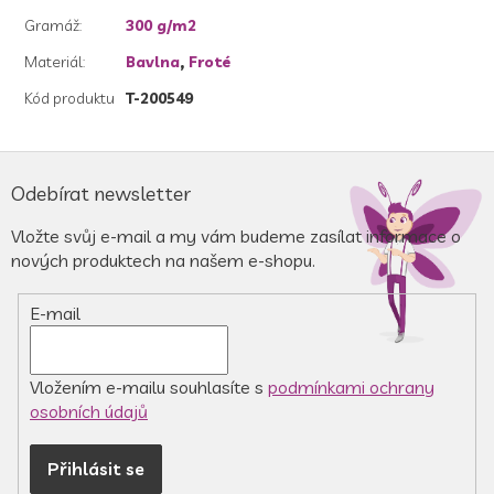
Gramáž
:
300 g/m2
Materiál
:
Bavlna
,
Froté
Kód produktu
T-200549
Z
á
Odebírat newsletter
p
a
Vložte svůj e-mail a my vám budeme zasílat informace o
t
nových produktech na našem e-shopu.
í
E-mail
Vložením e-mailu souhlasíte s
podmínkami ochrany
osobních údajů
Přihlásit se