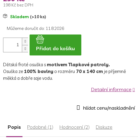
198 Kč bez DPH
Měrná
Skladem
(>10 ks)
cena:
Můžeme doručit do:
11.8.2026
Přidat do košíku
Dětská froté osuška s
motivem Tlapkové patroly.
Osuška ze
100% bavlny
o rozměru
70 x 140 cm
je příjemně
měkká a dobře saje vodu.
Detailní informace
Popis
Podobné (1)
Hodnocení (2)
Diskuze