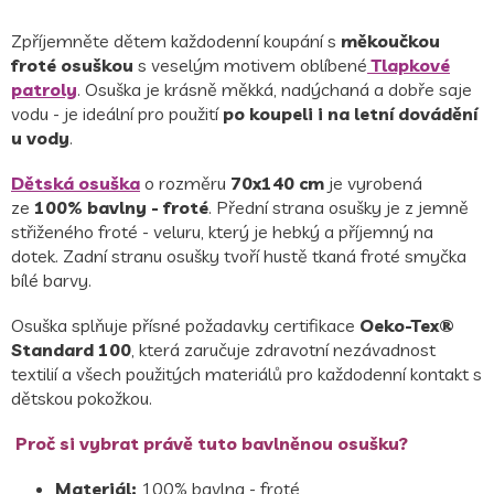
Zpříjemněte dětem každodenní koupání s
měkoučkou
froté osuškou
s veselým motivem oblíbené
Tlapkové
patroly
. Osuška je krásně měkká, nadýchaná a dobře saje
vodu - je ideální pro použití
po koupeli i na letní dovádění
u vody
.
Dětská osuška
o rozměru
70x140 cm
je vyrobená
ze
100% bavlny - froté
.
Přední strana osušky je z jemně
střiženého froté - veluru, který je hebký a příjemný na
dotek.
Zadní stranu osušky tvoří hustě tkaná froté smyčka
bílé barvy.
Osuška splňuje přísné požadavky certifikace
Oeko-Tex®
Standard 100
, která zaručuje zdravotní nezávadnost
textilií a všech použitých materiálů pro každodenní kontakt s
dětskou pokožkou.
Proč si vybrat právě tuto bavlněnou osušku?
Materiál:
100% bavlna - froté