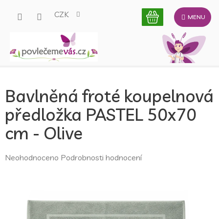
Přejít
CZK
na
obsah
Bavlněná froté koupelnová
předložka PASTEL 50x70
cm - Olive
Průměrné
Neohodnoceno
Podrobnosti hodnocení
hodnocení
produktu
je
0,0
z