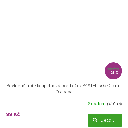
129 Kč
–23 %
Bavlněná froté koupelnová předložka PASTEL 50x70 cm -
Old rose
Skladem
(>10 ks)
99 Kč
Detail