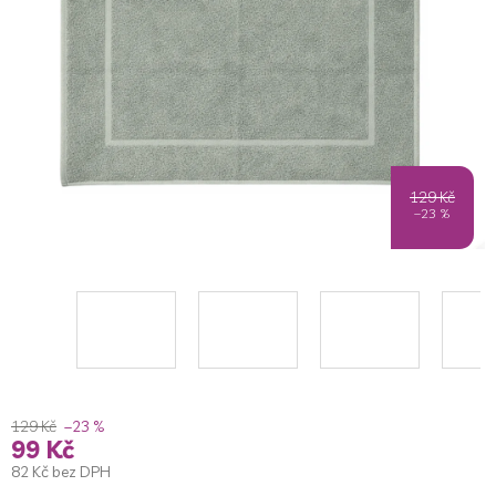
5
hvězdiček.
129 Kč
–23 %
129 Kč
–23 %
99 Kč
82 Kč bez DPH