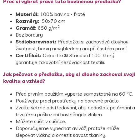
Proč si vybrat právě tuto bavlněnou předložku?
Materiál:
100% bavlna - froté
Rozměry:
50x70 cm
2
Gramáž:
650 g/m
Bez bordury
Stálobarevnost:
Předložka si zachovává dlouhou
životnost, barvy nevyblednou ani při častém praní.
Certifikát:
Oeko-Tex® Standard 100, který
garantuje zdravotní nezávadnost textilií.
Jak pečovat o předložku, aby si dlouho zachoval svoji
kvalitu a vzhled?
Před prvním použitím vyperte samostatně na 60 °C.
Používejte prací prostředky na barevné prádlo.
Zvolte šetrné odstřeďování, aby nedošlo k polámání a
trvalému poškození bavlněných vláken.
Můžete sušit v sušičce.
Doporučujeme vynechat aviváž, protože může
slepovat vlákna a omezit savost tkaniny.