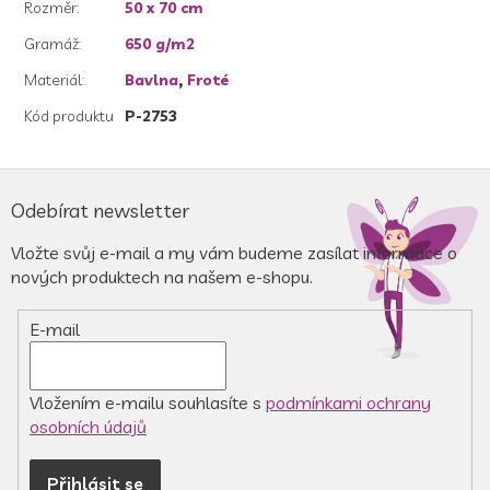
Rozměr
:
50 x 70 cm
Gramáž
:
650 g/m2
Materiál
:
Bavlna
,
Froté
Kód produktu
P-2753
Z
á
Odebírat newsletter
p
a
Vložte svůj e-mail a my vám budeme zasílat informace o
t
nových produktech na našem e-shopu.
í
E-mail
Vložením e-mailu souhlasíte s
podmínkami ochrany
osobních údajů
Přihlásit se