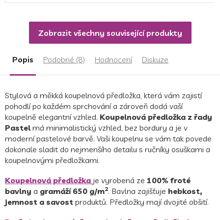
Zobrazit všechny související produkty
Popis
Podobné (8)
Hodnocení
Diskuze
Stylová a měkká koupelnová předložka, která vám zajistí
pohodlí po každém sprchování a zároveň dodá vaší
koupelně elegantní vzhled.
Koupelnová předložka z řady
Pastel
má minimalistický vzhled, bez bordury a je v
moderní pastelové barvě. Vaši koupelnu se vám tak povede
dokonale sladit do nejmenšího detailu s ručníky osuškami a
koupelnovými předložkami.
Koupelnová předložka
je vyrobená ze
100% froté
2
bavlny
a
gramáží 650 g/m
. Bavlna zajišťuje
hebkost,
jemnost a savost
produktů. Předložky mají dvojité obšití.