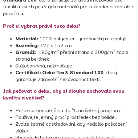
textilií a všech použitých materiálů pro každodenní kontakt s
pokožkou.
Proč si vybrat právě tuto deku?
Materiál:
100% polyester – jemňoučký mikroplyš.
Rozměry:
127 x 152 cm
2
2
Gramáž:
180g/m
přední strana a 200g/m
zadní
strana beránek
Stálobarevná, nežmolkuje
Certifikát:
Oeko-Tex® Standard 100
, který
garantuje zdravotní nezávadnost textilií.
Jak pečovat o deku, aby si dlouho zachovala svou
kvalitu a vzhled?
Perte samostatně na 30 °C na šetrný program.
Používejte jemný prací prostředek bez bělidel.
Zvolte šetrné odstřeďování, aby nedošlo poškození
vláken.
Vhodná do bytu i na terasu – vysoká hřejivost.