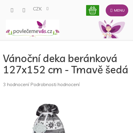
Přejít
CZK
na
obsah
Vánoční deka beránková
127x152 cm - Tmavě šedá
Průměrné
3 hodnocení
Podrobnosti hodnocení
hodnocení
produktu
je
5,0
z
5
hvězdiček.