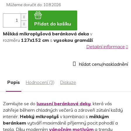
Můžeme doručit do:
10.8.2026
Přidat do košíku
Měkká mikroplyšová beránková deka
v
rozměru
127x152 cm
s
vysokou gramáží
.
Detailní informace
Popis
Hodnocení (3)
Diskuze
Zamilujte se do
luxusní beránkové deky
, která vás
zahřeje během chladných večerů a zároveň zútulní každý
interiér.
Hebký mikroplyš
v kombinaci s
měkkým
beránkem
vytváří maximálně příjemný pocit pohodlí a
tepla. Díky moderním
vánočním motivům
a trendy