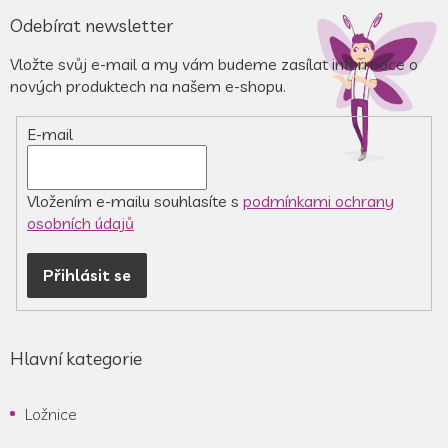
á
Odebírat newsletter
p
a
Vložte svůj e-mail a my vám budeme zasílat informace o
t
nových produktech na našem e-shopu.
í
E-mail
Vložením e-mailu souhlasíte s
podmínkami ochrany
osobních údajů
Přihlásit se
Hlavní kategorie
Ložnice