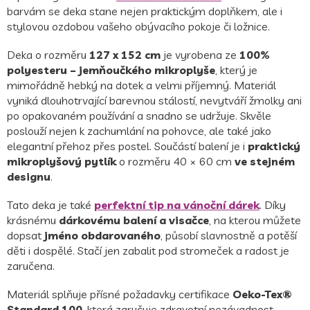
barvám se deka stane nejen praktickým doplňkem, ale i
stylovou ozdobou vašeho obývacího pokoje či ložnice.
Deka o rozměru
127 x 152 cm
je vyrobena ze
100%
polyesteru – jemňoučkého mikroplyše
, který je
mimořádně hebký na dotek a velmi příjemný. Materiál
vyniká dlouhotrvající barevnou stálostí, nevytváří žmolky ani
po opakovaném používání a snadno se udržuje. Skvěle
poslouží nejen k zachumlání na pohovce, ale také jako
elegantní přehoz přes postel. Součástí balení je i
praktický
mikroplyšový pytlík
o rozměru 40 × 60 cm
ve stejném
designu
.
Tato deka je také
perfektní tip na vánoční dárek
. Díky
krásnému
dárkovému balení a visačce
, na kterou můžete
dopsat
jméno obdarovaného
, působí slavnostně a potěší
děti i dospělé. Stačí jen zabalit pod stromeček a radost je
zaručena.
Materiál splňuje přísné požadavky certifikace
Oeko-Tex®
Standard 100
, která zaručuje zdravotní nezávadnost