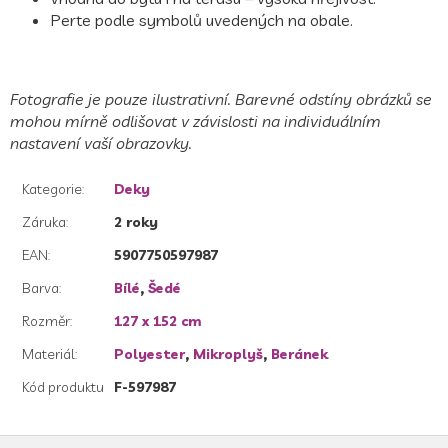
Perte podle symbolů uvedených na obale.
Fotografie je pouze ilustrativní. Barevné odstíny obrázků se
mohou mírně odlišovat v závislosti na individuálním
nastavení vaší obrazovky.
Kategorie
:
Deky
Záruka
:
2 roky
EAN
:
5907750597987
Barva
:
Bílé
,
Šedé
Rozměr
:
127 x 152 cm
Materiál
:
Polyester
,
Mikroplyš
,
Beránek
Kód produktu
F-597987
Z