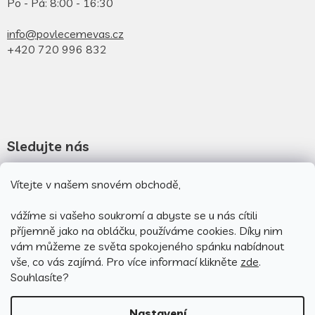
Po - Pá: 8:00 - 16:30
info@povlecemevas.cz
+420 720 996 832
Sledujte nás
Novinky na facebooku
Vítejte v našem snovém obchodě,
Novinky na instagramu
vážíme si vašeho soukromí a abyste se u nás cítili
příjemně jako na obláčku, používáme cookies.
Díky nim
vám můžeme ze světa spokojeného spánku nabídnout
vše, co vás zajímá. Pro v
íce informací klikněte
zde
.
Souhlasíte?
Nastavení