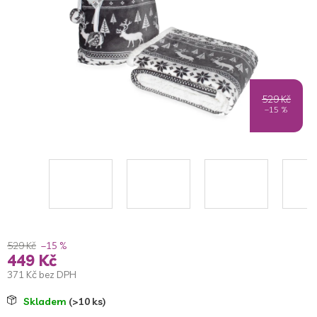
529 Kč
–15 %
529 Kč
–15 %
449 Kč
371 Kč bez DPH
Měrná
Skladem
(>10 ks)
cena: