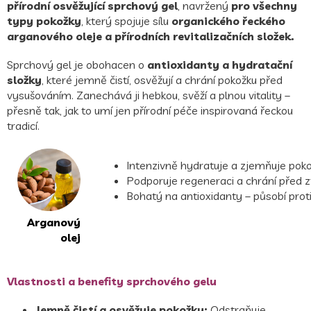
přírodní osvěžující sprchový gel
, navržený
pro všechny
typy pokožky
, který spojuje sílu
organického řeckého
arganového oleje
a přírodních revitalizačních složek.
Sprchový gel je obohacen o
antioxidanty a hydratační
složky
, které jemně čistí, osvěžují a chrání pokožku před
vysušováním. Zanechává ji hebkou, svěží a plnou vitality –
přesně tak, jak to umí jen přírodní péče inspirovaná řeckou
tradicí.
Intenzivně hydratuje a zjemňuje poko
Podporuje regeneraci a chrání před zt
Bohatý na antioxidanty – působí prot
Arganový
olej
Vlastnosti a benefity sprchového gelu
Jemně čistí a osvěžuje pokožku:
Odstraňuje