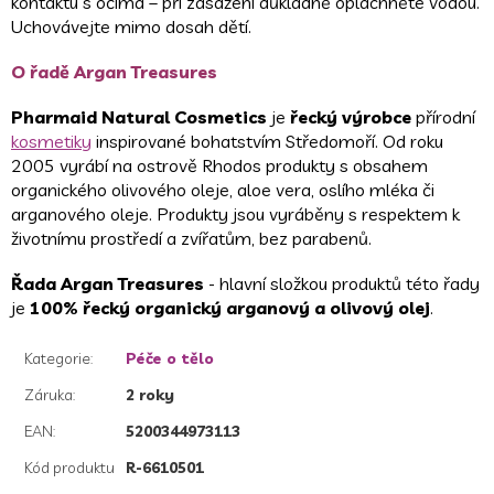
kontaktu s očima – při zasažení důkladně opláchněte vodou.
Uchovávejte mimo dosah dětí.
O řadě Argan Treasures
Pharmaid Natural Cosmetics
je
řecký výrobce
přírodní
kosmetiky
inspirované bohatstvím Středomoří. Od roku
2005 vyrábí na ostrově Rhodos produkty s obsahem
organického olivového oleje, aloe vera, oslího mléka či
arganového oleje. Produkty jsou vyráběny s respektem k
životnímu prostředí a zvířatům, bez parabenů.
Řada Argan Treasures
- hlavní složkou produktů této řady
je
100% řecký organický arganový a olivový olej
.
Kategorie
:
Péče o tělo
Záruka
:
2 roky
EAN
:
5200344973113
Kód produktu
R-6610501