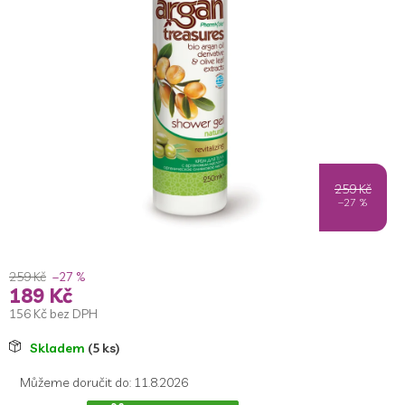
259 Kč
–27 %
259 Kč
–27 %
189 Kč
156 Kč bez DPH
Měrná
Skladem
(5 ks)
cena:
Můžeme doručit do:
11.8.2026