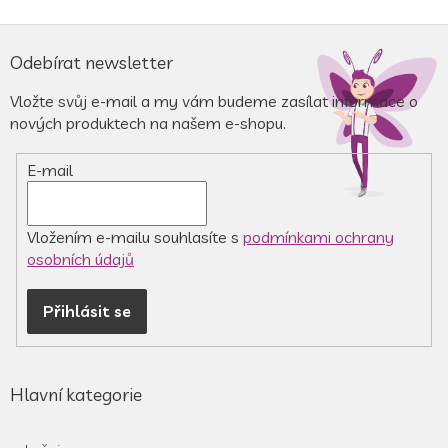
Z
á
Odebírat newsletter
p
a
Vložte svůj e-mail a my vám budeme zasílat informace o
t
nových produktech na našem e-shopu.
í
E-mail
Vložením e-mailu souhlasíte s
podmínkami ochrany
osobních údajů
Přihlásit se
Hlavní kategorie