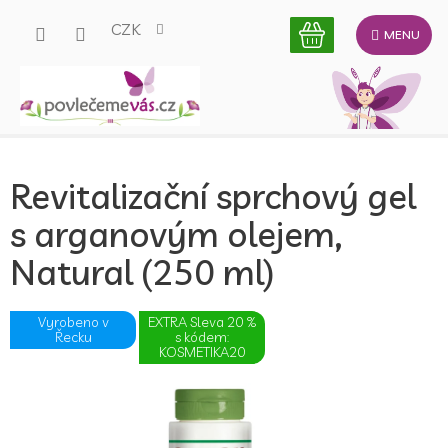
Přejít
CZK
na
obsah
Revitalizační sprchový gel
s arganovým olejem,
Natural (250 ml)
Vyrobeno v
EXTRA Sleva 20 %
Řecku
s kódem:
KOSMETIKA20