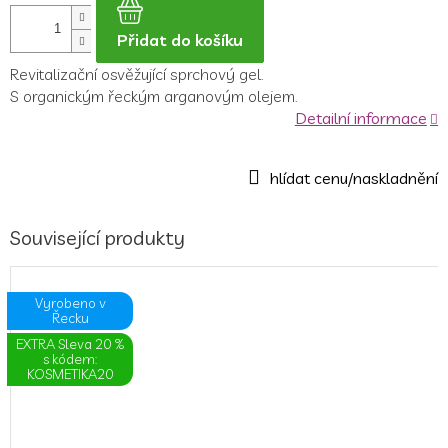
Přidat do košíku
Revitalizační osvěžující sprchový gel.
S organickým řeckým arganovým olejem.
Detailní informace
Související produkty
Vyrobeno v
Řecku
EXTRA Sleva 20 %
s kódem:
KOSMETIKA20