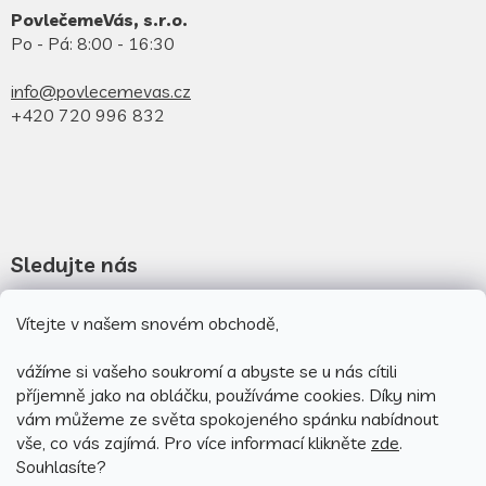
PovlečemeVás, s.r.o.
Po - Pá: 8:00 - 16:30
info@povlecemevas.cz
+420 720 996 832
Sledujte nás
Vítejte v našem snovém obchodě,
Novinky na facebooku
Novinky na instagramu
vážíme si vašeho soukromí a abyste se u nás cítili
příjemně jako na obláčku, používáme cookies.
Díky nim
vám můžeme ze světa spokojeného spánku nabídnout
vše, co vás zajímá. Pro v
íce informací klikněte
zde
.
Souhlasíte?