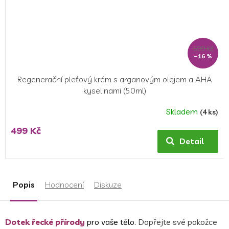
599 Kč
–16 %
Regenerační pleťový krém s arganovým olejem a AHA
kyselinami (50ml)
Skladem
(4 ks)
499 Kč
Detail
Popis
Hodnocení
Diskuze
Dotek řecké přírody
pro vaše tělo.
Dopřejte své pokožce