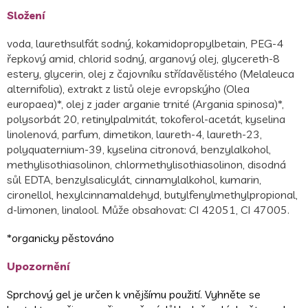
Složení
voda, laurethsulfát sodný, kokamidopropylbetain, PEG-4
řepkový amid, chlorid sodný, arganový olej, glycereth-8
estery, glycerin, olej z čajovníku střídavělistého (Melaleuca
alternifolia), extrakt z listů oleje evropskýho (Olea
europaea)*, olej z jader arganie trnité (Argania spinosa)*,
polysorbát 20, retinylpalmitát, tokoferol-acetát, kyselina
linolenová, parfum, dimetikon, laureth-4, laureth-23,
polyquaternium-39, kyselina citronová, benzylalkohol,
methylisothiasolinon, chlormethylisothiasolinon, disodná
sůl EDTA, benzylsalicylát, cinnamylalkohol, kumarin,
cironellol, hexylcinnamaldehyd, butylfenylmethylpropional,
d-limonen, linalool. Může obsahovat: CI 42051, CI 47005.
*organicky pěstováno
Upozornění
Sprchový gel je určen k vnějšímu použití. Vyhněte se