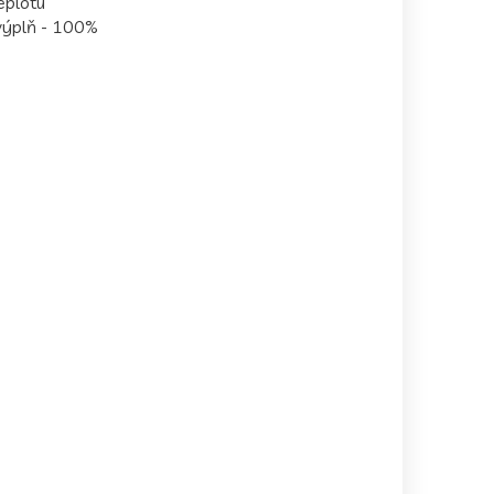
eplotu
 výplň - 100%