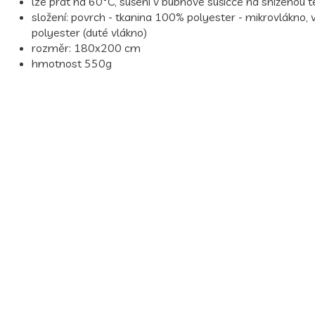
lze prát na 60°C, sušení v bubnové sušičce na sníženou t
složení: povrch - tkanina 100% polyester - mikrovlákno,
polyester (duté vlákno)
rozměr: 180x200 cm
hmotnost 550g