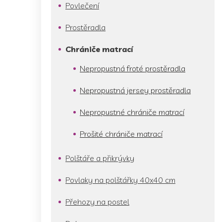
p
Povlečení
a
n
Prostěradla
e
l
Chrániče matrací
Nepropustná froté prostěradla
Nepropustná jersey prostěradla
Nepropustné chrániče matrací
Prošité chrániče matrací
Polštáře a přikrývky
Povlaky na polštářky 40x40 cm
Přehozy na postel