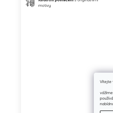
motivy
Vítejt
vážíme 
použív
nabídno