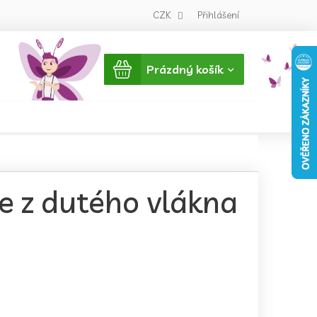
CZK
Přihlášení
Nákupní
Prázdný košík
košík
e z dutého vlákna