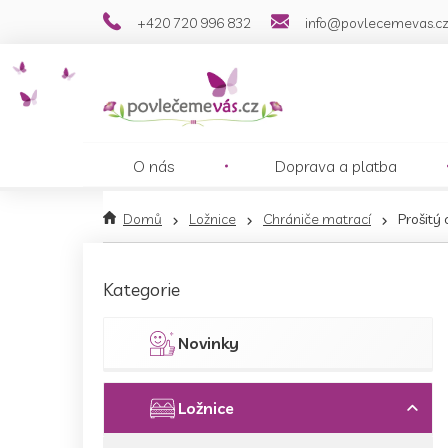
Přejít
+420 720 996 832
info@povlecemevas.c
na
obsah
O nás
Doprava a platba
Domů
Ložnice
Chrániče matrací
Prošitý
P
o
Přeskočit
Kategorie
s
kategorie
t
r
Novinky
a
n
n
Ložnice
í