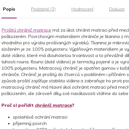
Popis
Podobné (2)
Hodnocení
Diskuze
Prošitý chránič matrace
má za úkol chránit matraci před me
poškozením. Povrchovým materiálem chrániče je tkanina z ma
vhodného pro výrobu prošívaných výrobků. Tkanina je mikrovl
složením je ze 100% polyesteru. Výplňovým materiálem je vys
duté vlákno, které má dlouholetou trvanlivost a to převážně d
tuhosti rouna. Rouno (duté vlákno) je termicky pojené a je vy
100% polyesteru.
Matracový chránič je opatřen gumou v kaž
chrániče.
Chránič je prošitý do čtverců v podélném i příčném 
způsob prošití zajišťuje stabilitu vlákna a zabraňuje ho proti po
matracový chránič má hlavní úkol ochránit matraci před me
poškozením, ale zároveň díky své nasákavosti vtáhne do sebe 
Proč si pořídit
chránič matrace
?
spolehlivě ochrání matraci
příjemný povrch