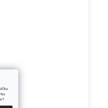
áčku,
nku
te?