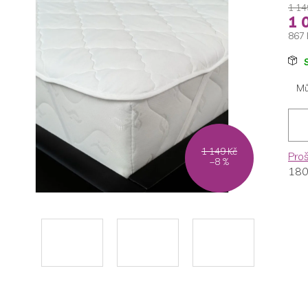
1 14
1 
867 
Měr
cen
Mů
1 149 Kč
Pro
–8 %
180