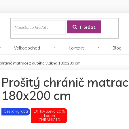
z
Hledat
Velkoobchod
Kontakt
Blog
 chránič matrace z dutého vlákna 180x200 cm
Prošitý chránič matrac
180x200 cm
Česká výroba
EXTRA Sleva 10 %
s kódem:
CHRANIC10