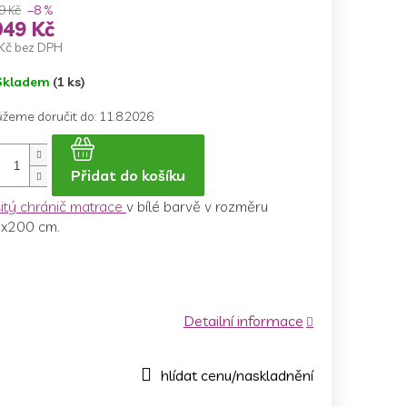
9 Kč
–8 %
049 Kč
Kč bez DPH
ná
Skladem
(1 ks)
a:
žeme doručit do:
11.8.2026
Přidat do košíku
šitý chránič matrace
v bílé barvě v rozměru
x200 cm.
Detailní informace