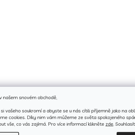
e v našem snovém obchodě,
si vašeho soukromí a abyste se u nás cítili příjemně jako na obl
áme cookies.
Díky nim vám můžeme ze světa spokojeného spá
ut vše, co vás zajímá. Pro v
íce informací klikněte
zde
. Souhlasí