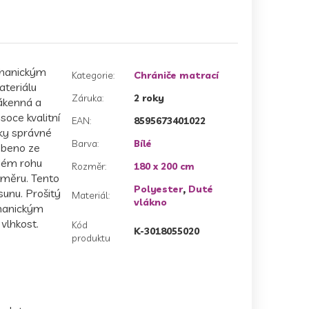
chanickým
Kategorie
:
Chrániče matrací
teriálu
Záruka
:
2 roky
ákenná a
oce kvalitní
EAN
:
8595673401022
íky správné
Barva
:
Bílé
robeno ze
dém rohu
Rozměr
:
180 x 200 cm
směru. Tento
Polyester
,
Duté
sunu. Prošitý
Materiál
:
vlákno
chanickým
vlhkost.
Kód
K-3018055020
produktu