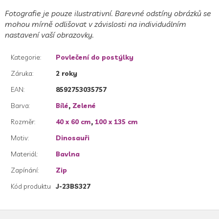
Fotografie je pouze ilustrativní. Barevné odstíny obrázků se
mohou mírně odlišovat v závislosti na individuálním
nastavení vaší obrazovky.
Kategorie
:
Povlečení do postýlky
Záruka
:
2 roky
EAN
:
8592753035757
Barva
:
Bílé
,
Zelené
Rozměr
:
40 x 60 cm
,
100 x 135 cm
Motiv
:
Dinosauři
Materiál
:
Bavlna
Zapínání
:
Zip
Kód produktu
J-23BS327
Z