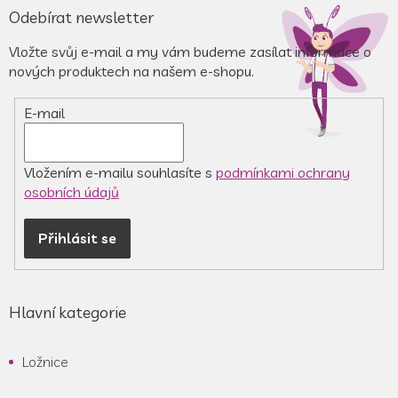
á
Odebírat newsletter
p
a
Vložte svůj e-mail a my vám budeme zasílat informace o
t
nových produktech na našem e-shopu.
í
E-mail
Vložením e-mailu souhlasíte s
podmínkami ochrany
osobních údajů
Přihlásit se
Hlavní kategorie
Ložnice