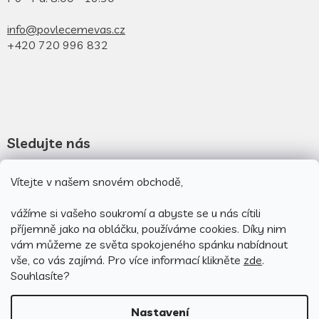
info@povlecemevas.cz
+420 720 996 832
Sledujte nás
Vítejte v našem snovém obchodě,
Novinky na facebooku
Novinky na instagramu
vážíme si vašeho soukromí a abyste se u nás cítili
příjemně jako na obláčku, používáme cookies.
Díky nim
vám můžeme ze světa spokojeného spánku nabídnout
vše, co vás zajímá. Pro v
íce informací klikněte
zde
.
Souhlasíte?
Nastavení