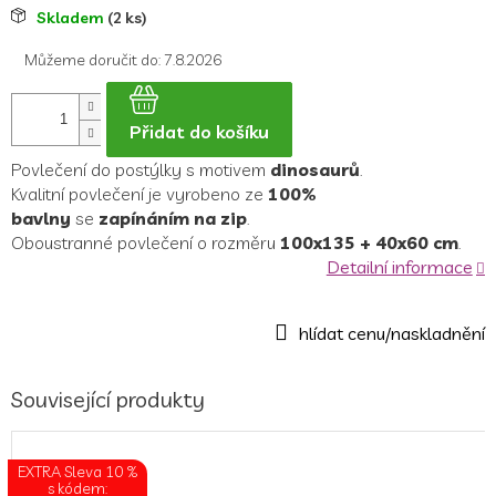
Měrná
Skladem
(2 ks)
cena:
Můžeme doručit do:
7.8.2026
Přidat do košíku
Povlečení do postýlky s motivem
dinosaurů
.
Kvalitní povlečení je vyrobeno ze
100%
bavlny
se
zapínáním na zip
.
Oboustranné povlečení o rozměru
100x135 + 40x60 cm
.
Detailní informace
Související produkty
EXTRA Sleva 10 %
s kódem: