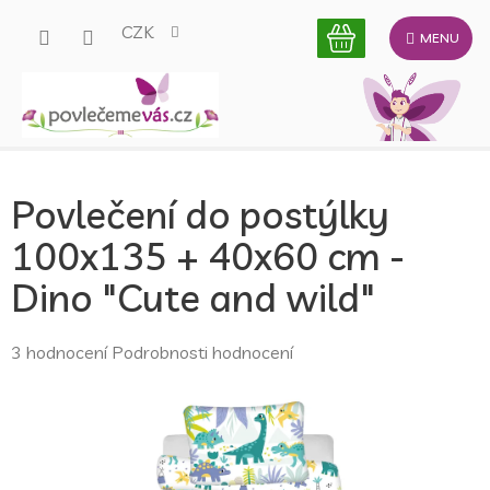
Přejít
CZK
na
obsah
Povlečení do postýlky
100x135 + 40x60 cm -
Dino "Cute and wild"
Průměrné
3 hodnocení
Podrobnosti hodnocení
hodnocení
produktu
je
5,0
z