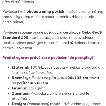
převlékání lůžkovin.
Povlečení má
oboustranný potisk
– každá strana má jiný
motiv, díky tomu můžete snadno měnit vzhled postele
podle nálady.
Povlečení splňuje přísné požadavky certifikace
Oeko-Tex®
Standard 100
, která zaručuje zdravotní nezávadnost
textilií a všech použitých materiálů pro každodenní kontakt s
dětskou pokožkou.
Proč si vybrat právě toto povlečení do postýlky?
Materiál:
100% kvalitní bavlna – měkká, prodyšná a
šetrná k dětské pokožce.
Rozměry:
Povlak na přikrývku
100×135 cm
, povlak
na polštář
40×60 cm
.
2
Gramáž:
110 g/m
Zapínání:
Praktický zip – pro snadné a rychlé
převlékání.
Design:
Oboustranný motiv
– dvě varianty v jednom