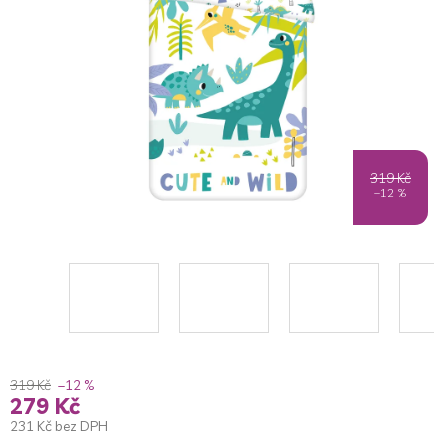
5
hvězdiček.
319 Kč
–12 %
319 Kč
–12 %
279 Kč
231 Kč bez DPH