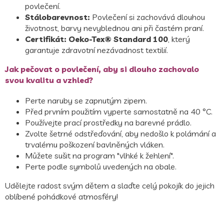
povlečení.
Stálobarevnost:
Povlečení si zachovává dlouhou
životnost, barvy nevyblednou ani při častém praní.
Certifikát:
Oeko-Tex® Standard 100
, který
garantuje zdravotní nezávadnost textilií.
Jak pečovat o povlečení, aby si dlouho zachovalo
svou kvalitu a vzhled?
Perte naruby se zapnutým zipem.
Před prvním použitím vyperte samostatně na 40 °C.
Používejte prací prostředky na barevné prádlo.
Zvolte šetrné odstřeďování, aby nedošlo k polámání a
trvalému poškození bavlněných vláken.
Můžete sušit na program "vlhké k žehlení".
Perte podle symbolů uvedených na obale.
Udělejte radost svým dětem a slaďte celý pokojík do jejich
oblíbené pohádkové atmosféry!