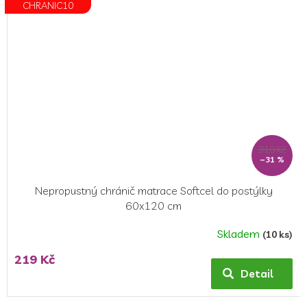
CHRANIC10
319 Kč
–31 %
Nepropustný chránič matrace Softcel do postýlky
60x120 cm
Skladem
(10 ks)
Průměrné
hodnocení
219 Kč
produktu
Detail
je
4,0