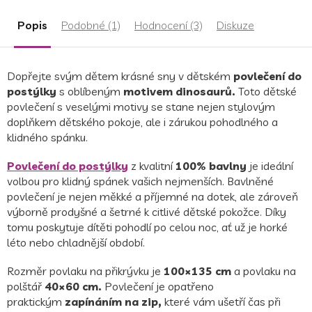
z
5
Popis
Podobné (1)
Hodnocení (3)
Diskuze
hvězdiček.
Dopřejte svým dětem krásné sny v dětském
povlečení do
postýlky
s oblíbeným
motivem dinosaurů.
Toto dětské
povlečení s veselými motivy se stane nejen stylovým
doplňkem dětského pokoje, ale i zárukou pohodlného a
klidného spánku.
Povlečení do postýlky
z kvalitní
100% bavlny
je ideální
volbou pro klidný spánek vašich nejmenších. Bavlněné
povlečení je nejen měkké a příjemné na dotek, ale zároveň
výborně prodyšné a šetrné k citlivé dětské pokožce. Díky
tomu poskytuje dítěti pohodlí po celou noc, ať už je horké
léto nebo chladnější období.
Rozměr povlaku na přikrývku je
100×135 cm
a povlaku na
polštář
40×60 cm.
Povlečení je opatřeno
praktickým
zapínáním na zip,
které vám ušetří čas při