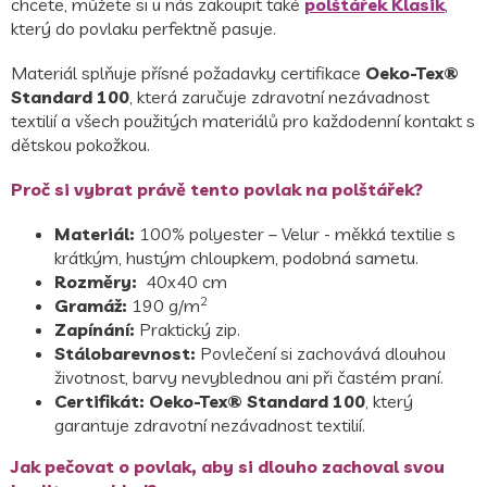
chcete, můžete si u nás zakoupit také
polštářek Klasik
,
který do povlaku perfektně pasuje.
Materiál splňuje přísné požadavky certifikace
Oeko-Tex®
Standard 100
, která zaručuje zdravotní nezávadnost
textilií a všech použitých materiálů pro každodenní kontakt s
dětskou pokožkou.
Proč si vybrat právě tento povlak na polštářek?
Materiál:
100% polyester – Velur - měkká textilie s
krátkým, hustým chloupkem, podobná sametu.
Rozměry:
40x40 cm
2
Gramáž:
190 g/m
Zapínání:
Praktický zip.
Stálobarevnost:
Povlečení si zachovává dlouhou
životnost, barvy nevyblednou ani při častém praní.
Certifikát:
Oeko-Tex® Standard 100
, který
garantuje zdravotní nezávadnost textilií.
Jak pečovat o povlak, aby si dlouho zachoval svou