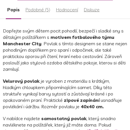
Popis
Podobné (5)
Hodnocení
Diskuze
Dopřejte svým dětem pocit pohodlí, bezpečí i sladké sny s
dětským polštářkem s
motivem fotbalového týmu
Manchester City
. Povlak s tímto designem se stane nejen
pohodlným doplňkem pro spaní i odpočinek, ale také
praktickou oporou při čtení, hraní nebo cestování. Zároveň
poslouží jako stylová ozdoba dětského pokoje, kterou si děti
zamilují.
Velurový povlak
je vyroben z materiálu s krátkým,
hladkým chloupkem připomínajícím samet. Díky této
struktuře vynikají barvy sytostí a zůstávají krásné i po
opakovaném praní. Praktické
zipové zapínání
usnadňuje
povlékání i údržbu. Rozměr povlaku je
40x40 cm.
V nabídce najdete
samostatný povlak
, který snadno
navléknete na polštářek, který již máte doma. Pokud