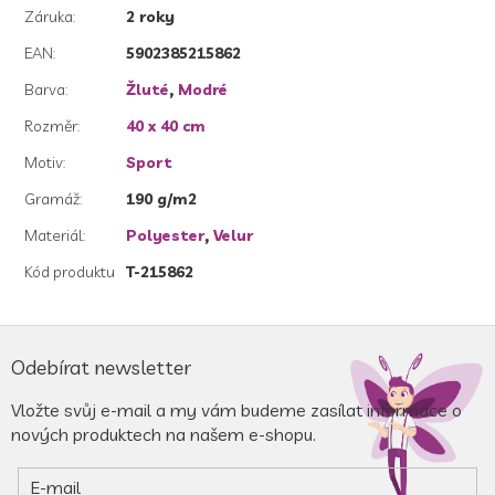
Záruka
:
2 roky
EAN
:
5902385215862
Barva
:
Žluté
,
Modré
Rozměr
:
40 x 40 cm
Motiv
:
Sport
Gramáž
:
190 g/m2
Materiál
:
Polyester
,
Velur
Kód produktu
T-215862
Z
á
Odebírat newsletter
p
a
Vložte svůj e-mail a my vám budeme zasílat informace o
t
nových produktech na našem e-shopu.
í
E-mail