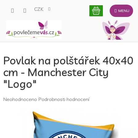
Přejít
CZK
na
obsah
Povlak na polštářek 40x40
cm - Manchester City
"Logo"
Průměrné
Neohodnoceno
Podrobnosti hodnocení
hodnocení
produktu
je
0,0
z