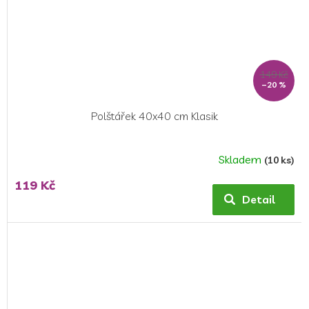
149 Kč
–20 %
Polštářek 40x40 cm Klasik
Skladem
(10 ks)
Průměrné
hodnocení
119 Kč
produktu
Detail
je
5,0
z
5
hvězdiček.