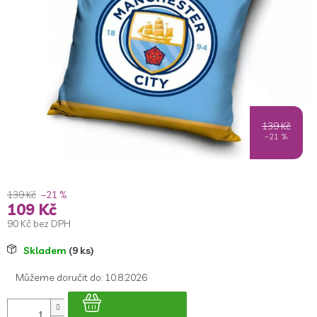
5
hvězdiček.
139 Kč
–21 %
139 Kč
–21 %
109 Kč
90 Kč bez DPH
Měrná
Skladem
(9 ks)
cena:
Můžeme doručit do:
10.8.2026